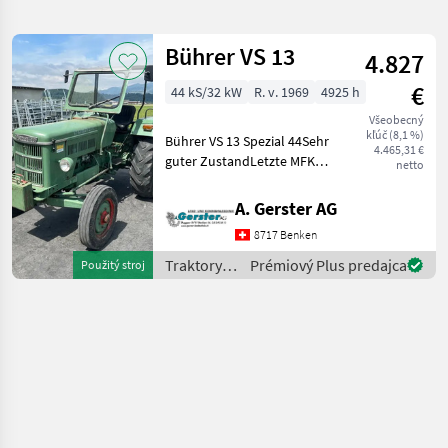
hľadanie
Bührer VS 13
4.827
Kategória
Krajina
Filtre
1
€
44 kS/32 kW
R. v. 1969
4925 h
Všeobecný
Zobraziť 1
AKTUÁLNA
Resetovať
kľúč (8,1 %)
Bührer VS 13 Spezial 44Sehr
CESTA
výsledkov
4.465,31 €
guter ZustandLetzte MFK
netto
Buehrer
18.03.2025Seither nicht
mehr gebraucht,
A. Gerster AG
VYBRAŤ
Gewicht:1900,
KATEGÓRIU
8717 Benken
Seriennummer:18774,
Bereifung vorne:6.00-16,
Traktory /
Prémiový Plus predajca
Použitý stroj
poľnohospodárska technika
1
Bereifung hint
Bührer
MARKETPLACE
Ponuky
Drobné
Marketplace
predajcov
inzeráty