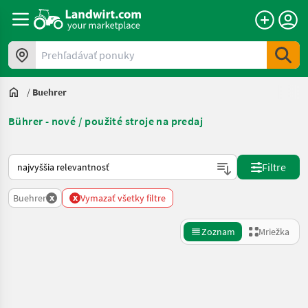
Prehľadávať ponuky
/
Buehrer
Bührer - nové / použité stroje na predaj
Takto sa vykonáva triedenie na Landwirt.com
Filtre
x
x
Buehrer
Vymazať všetky filtre
Zoznam
Mriežka
Spresniť