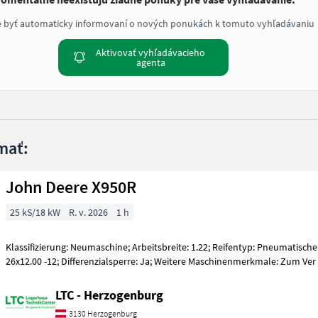
e byť automaticky informovaní o nových ponukách k tomuto vyhľadávaniu
Aktivovať vyhľadávacieho
agenta
mať:
John Deere X950R
25 kS/18 kW
R. v. 2026
1 h
Klassifizierung: Neumaschine; Arbeitsbreite: 1.22; Reifentyp: Pneumatische
26x12.00 -12; Differenzialsperre: Ja; Weitere Maschinenmerkmale: Zum Ver
LTC - Herzogenburg
3130 Herzogenburg