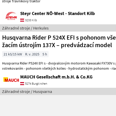
stroje Trávnikový traktor
Steyr Center NÖ-West - Standort Kilb
3233 Kilb
Záhradné stroje / Herkules
Husqvarna Rider P 524X EFI s pohonom všet
žacím ústrojím 137X – predvádzací model
21 kS/15 kW
R. v. 2025
5 h
Husqvarna Rider P524X EFI s - dvojvalcovým motorom Kawasaki FX730V 
vstrekovaním - pohonom všetkých kolies - hydrostatickým pohonom - ri
MAUCH Gesellschaft m.b.H. & Co.KG
5274 Burgkirchen
Záhradné stroje / Husqvarna