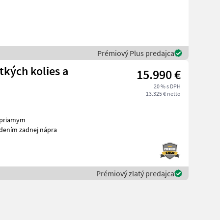
Prémiový Plus predajca
kých kolies a
15.990 €
20 % s DPH
13.325 € netto
s priamym
adením zadnej nápra
Prémiový zlatý predajca