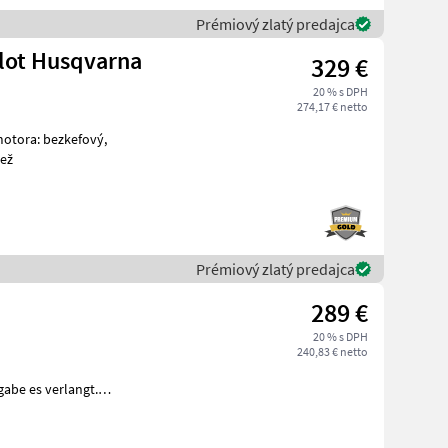
Prémiový zlatý predajca
lot Husqvarna
329 €
20 % s DPH
274,17 € netto
otnosť: 3, 2 kg, vybavenie: digitálny ovládací panel, rež
Prémiový zlatý predajca
289 €
20 % s DPH
240,83 € netto