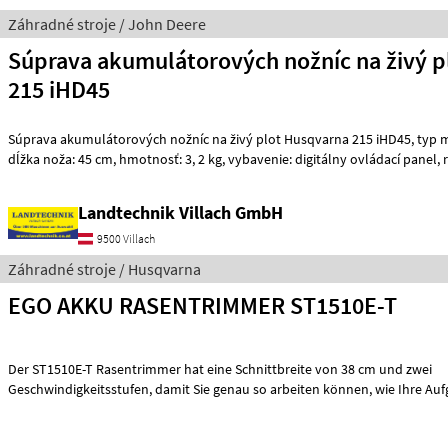
Záhradné stroje / John Deere
Súprava akumulátorových nožníc na živý p
215 iHD45
Súprava akumulátorových nožníc na živý plot Husqvarna 215 iHD45, typ motora: bezkefový,
dĺžka noža: 45 cm, hm
Landtechnik Villach GmbH
9500 Villach
Záhradné stroje / Husqvarna
EGO AKKU RASENTRIMMER ST1510E-T
Der ST1510E-T Rasentrimmer hat eine Schnittbreite von 38 cm und zwei
Geschwindigkeitsstufen, damit Sie genau so arbeiten können, wie Ihre Aufgabe es verlangt.
Der Te