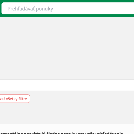
Prehľadávať ponuky
ať všetky filtre
omentálne neexistujú žiadne ponuky pre vaše vyhľadávanie.