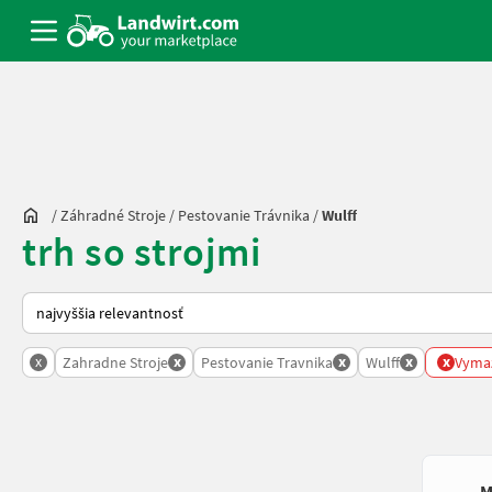
/
Záhradné Stroje
/
Pestovanie Trávnika
/
Wulff
trh so strojmi
Takto sa vykonáva triedenie na Landwirt.com
x
x
x
x
x
Zahradne Stroje
Pestovanie Travnika
Wulff
Vymaz
M