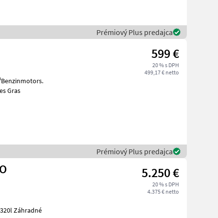
Prémiový Plus predajca
599 €
20 % s DPH
499,17 € netto
³Benzinmotors.
es Gras
Prémiový Plus predajca
EO
5.250 €
20 % s DPH
4.375 € netto