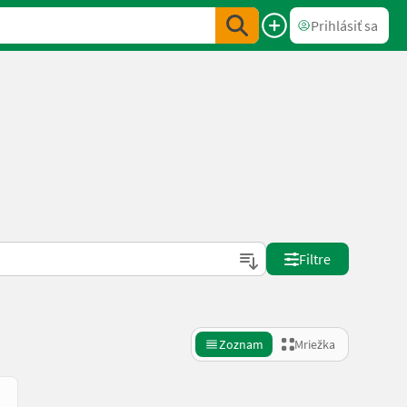
Prihlásiť sa
Filtre
Zoznam
Mriežka