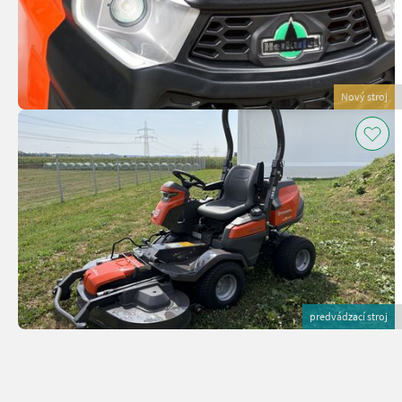
Nový stroj
predvádzací stroj