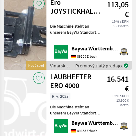
Ero
113,05
Ero
JOYSTICKHALTER
€
FS4439RP
19 % s DPH
Die Maschine steht an
95 € netto
unserem BayWa Standort in
DE 74336
BrackenheimGerne steht
Baywa Württemberg
Ihnen Herr Stein unter Tel.:
015116104371 für Ihre
89155 Erbach
Anfrage zur Verfügung!ERO
Vinarské
Prémiový zlatý predajca
Nový stroj
Joystick
stroje /
LAUBHEFTER
16.541
Ero
ERO 4000
€
R. v. 2023
19 % s DPH
13.900 €
netto
Die Maschine steht an
unserem BayWa Standort in
DE 74336
Baywa Württemberg
BrackenheimGerne steht
Ihnen Herr Stein unter Tel.:
89155 Erbach