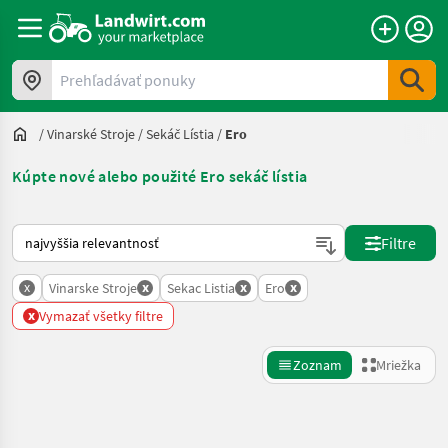
Prehľadávať ponuky
/
Vinarské Stroje
/
Sekáč Lístia
/
Ero
Kúpte nové alebo použité Ero sekáč lístia
Takto sa vykonáva triedenie na Landwirt.com
Filtre
x
x
x
x
Vinarske Stroje
Sekac Listia
Ero
x
Vymazať všetky filtre
Zoznam
Mriežka