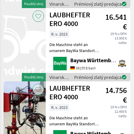
0151 1610 4371 für Ihre
Vinarské
Prémiový zlatý predajca
Použitý stroj
Anfrage zur Verfügung!ERO-
stroje /
LAUBHEFTER
Laubhe
16.541
Ero
ERO 4000
€
R. v. 2023
19 % s DPH
13.900 €
netto
Die Maschine steht an
unserem BayWa Standort in
DE 74336
Baywa Württemberg
BrackenheimGerne steht
Ihnen Herr Stein unter Tel.:
89155 Erbach
0151 1610 4371 für Ihre
Vinarské
Prémiový zlatý predajca
Použitý stroj
Anfrage zur Verfügung!ERO-
stroje /
LAUBHEFTER
Laubhe
14.756
Ero
ERO 4000
€
R. v. 2023
19 % s DPH
12.400 €
netto
Die Maschine steht an
unserem BayWa Standort in
DE 74076 Heilbronn.Gerne
Baywa Württemberg