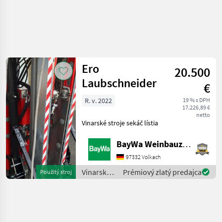
Ero
20.500
Laubschneider
€
R. v. 2022
19 % s DPH
17.226,89 €
netto
Vinarské stroje sekáč lístia
BayWa Weinbauzentrum Volkach
97332 Volkach
Vinarské
Prémiový zlatý predajca
Použitý stroj
stroje /
Ero