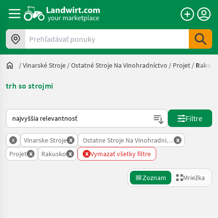
Prehľadávať ponuky
/
Vinarské Stroje
/
Ostatné Stroje Na Vinohradníctvo
/
Projet
/
Rakus
trh so strojmi
Takto sa vykonáva triedenie na Landwirt.com
Filtre
x
x
x
Vinarske Stroje
Ostatne Stroje Na Vinohradnictvo
x
x
x
Projet
Rakusko
Vymazať všetky filtre
Zoznam
Mriežka