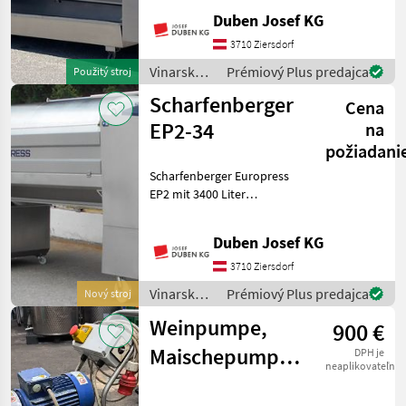
Einfüllöffnungen mit
Duben Josef KG
verschiebbaren Türen,
vollautomatische
3710 Ziersdorf
Steuerung, Display seitlich,
Vinarské
Prémiový Plus predajca
Použitý stroj
Zentralbefüllungsansch
stroje /
Scharfenberger
Cena
Scharfenberger
EP2-34
na
požiadani
Scharfenberger Europress
EP2 mit 3400 Liter
Presskorbinhalt, Tank-
Presssystem,
Duben Josef KG
Displaysteuerung mit
Touchscreen und 10-Zoll-
3710 Ziersdorf
Monitor seitlich,
Vinarské
Prémiový Plus predajca
Nový stroj
Funkfernbedienung, pneu
stroje /
Weinpumpe,
900 €
Scharfenberger
Maischepumpe
DPH je
neaplikovateľné
Zambelli