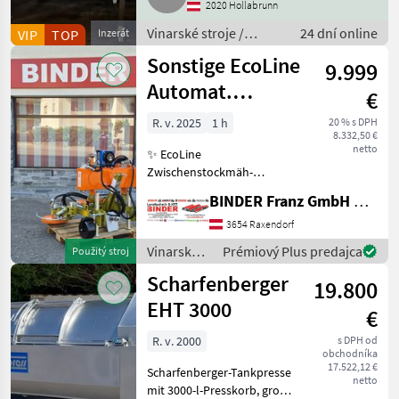
2020 Hollabrunn
Vinarské stroje /
24 dní online
VIP
TOP
Inzerát
Pivničné stroje
Sonstige EcoLine
9.999
Automat.
€
Zwischenstockmäher
R. v. 2025
1 h
20 % s DPH
8.332,50 €
Ostraticky
netto
✨ EcoLine
Zwischenstockmäh-
Kombination ✔️ Modell:
BINDER Franz GmbH & CoKG
Ostraticky MSO-400HP ✔️
durch Eigenölversorgung
3654 Raxendorf
ist Mähen auch ✔️ mit
Vinarské
Prémiový Plus predajca
Použitý stroj
kleineren Traktoren
stroje /
Scharfenberger
problemlos möglich!
19.800
Sonstige
EHT 3000
€
R. v. 2000
s DPH od
obchodníka
17.522,12 €
Scharfenberger-Tankpresse
netto
mit 3000-l-Presskorb, große