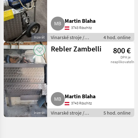
Martin Blaha
3743 Röschitz
Vinarské stroje /
4 hod. online
Inzerát
Pivničné stroje
Rebler Zambelli
800 €
DPH je
neaplikovateľné
Martin Blaha
3743 Röschitz
Vinarské stroje /
5 hod. online
Inzerát
Pivničné stroje