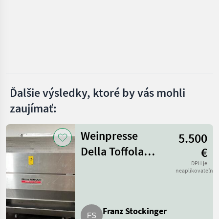
Clemens
Calderoni
Breviagri
Conpexim
Ďalšie výsledky, ktoré by vás mohli
zaujímať:
Pellenc
Zobraziť
Weinpresse
všetkých
5.500
12
Della Toffola
€
MARKETPLACE
1.600 l
DPH je
neaplikovateľné
Ponuky
Drobné
Marketplace
predajcov
inzeráty
Franz Stockinger