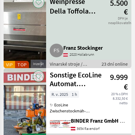
Weinpresse
5.500
Della Toffola
€
1.600 l
DPH je
neaplikovateľné
Franz Stockinger
2020 Hollabrunn
Vinarské stroje /
23 dní online
VIP
TOP
Inzerát
Pivničné stroje
Sonstige EcoLine
9.999
Automat.
€
Zwischenstockmäher
R. v. 2025
1 h
20 % s DPH
8.332,50 €
Ostraticky
netto
✨ EcoLine
Zwischenstockmäh-
Kombination ✔️ Modell:
BINDER Franz GmbH & CoKG
Ostraticky MSO-400HP ✔️
durch Eigenölversorgung
3654 Raxendorf
ist Mähen auch ✔️ mit