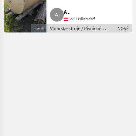
A .
2211 Pillichsdorf
Vinarské stroje / Pivničné
NOVÉ
Inzerát
stroje