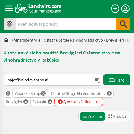
Prehľadávať ponuky
/
Vinarské Stroje
/
Ostatné Stroje Na Vinohradníctvo
/
Breviglieri
/
Ra
Kúpte nové alebo použité Breviglieri Ostatné stroje na
vinohradníctvo v Rakúsko
Takto sa vykonáva triedenie na Landwirt.com
Filtre
x
x
x
Vinarske Stroje
Ostatne Stroje Na Vinohradnictvo
x
x
x
Breviglieri
Rakusko
Vymazať všetky filtre
Zoznam
Mriežka