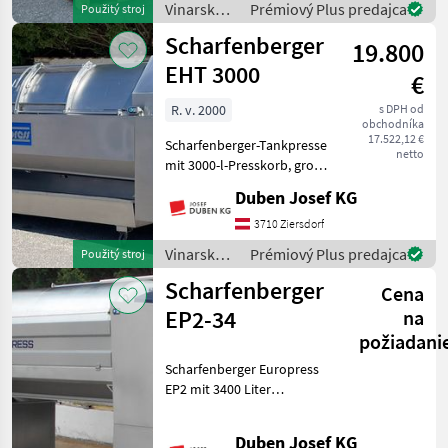
Vinarské
Prémiový Plus predajca
Použitý stroj
kleineren Traktoren
stroje /
Scharfenberger
problemlos möglich!
19.800
Sonstige
EHT 3000
€
R. v. 2000
s DPH od
obchodníka
17.522,12 €
Scharfenberger-Tankpresse
netto
mit 3000-l-Presskorb, große
Einfüllöffnungen mit
Duben Josef KG
verschiebbaren Türen,
vollautomatische
3710 Ziersdorf
Steuerung, Display seitlich,
Vinarské
Prémiový Plus predajca
Použitý stroj
Zentralbefüllungsansch
stroje /
Scharfenberger
Cena
Scharfenberger
EP2-34
na
požiadani
Scharfenberger Europress
EP2 mit 3400 Liter
Presskorbinhalt, Tank-
Presssystem,
Duben Josef KG