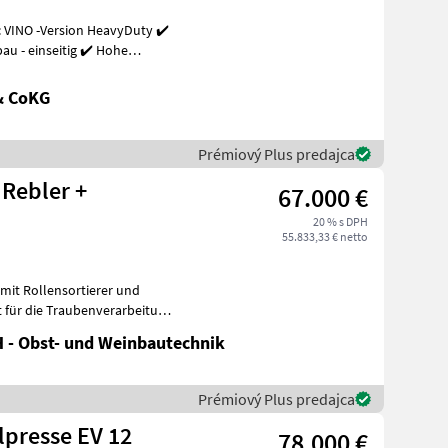
 VINO -Version HeavyDuty ✔️
u - einseitig ✔️ Hohe
& CoKG
Prémiový Plus predajca
 Rebler +
67.000 €
20 % s DPH
55.833,33 € netto
mit Rollensortierer und
t für die Traubenverarbeitung
 - Obst- und Weinbautechnik
Prémiový Plus predajca
lpresse EV 12
78.000 €