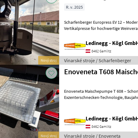
R. v. 2025
Scharfenberger Europress EV 12 – Moder
Vertikalpresse für hochwertige Weinverarbeitung Besch
Scharfenberger Europress EV 12 ist eine 
Ledinegg - Kögl GmbH
8462 Gamlitz
Vinarské stroje / Scharfenberger
Nový stroj
Enoveneta T608 Maisc
Enoveneta Maischepumpe T 608 – Schon
Exzenterschnecken-Technologie, Baujahr 2026 Beschreibung: Die
Enoveneta Maischepumpe T 608 aus de
Ledinegg - Kögl GmbH
8462 Gamlitz
Vinarské stroje / Enoveneta
Nový stroj