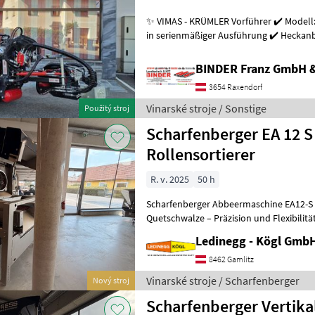
✨ VIMAS - KRÜMLER Vorführer ✔️ Modell:
in serienmäßiger Ausführung ✔️ Heckanba
Arbeitsgeschwindigkeit bis zu 5, 5
BINDER Franz GmbH 
3654 Raxendorf
Vinarské stroje / Sonstige
Použitý stroj
Scharfenberger EA 12 S
Rollensortierer
R. v. 2025
50 h
Scharfenberger Abbeermaschine EA12-S 
Quetschwalze – Präzision und Flexibilitä
- Vorführmaschine Beschreibung:
Ledinegg - Kögl GmbH
8462 Gamlitz
Vinarské stroje / Scharfenberger
Nový stroj
Scharfenberger Vertika