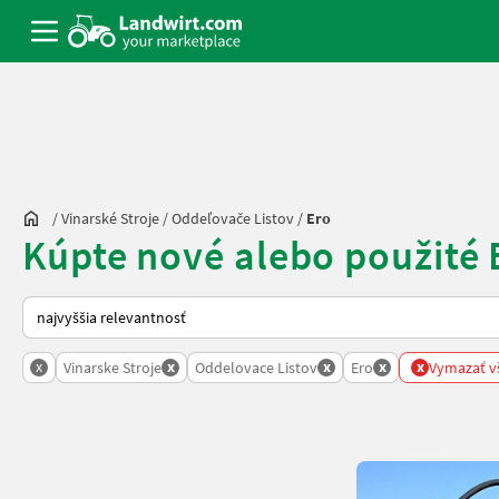
/
Vinarské Stroje
/
Oddeľovače Listov
/
Ero
Kúpte nové alebo použité 
Takto sa vykonáva triedenie na Landwirt.com
x
x
x
x
x
Vinarske Stroje
Oddelovace Listov
Ero
Vymazať vš