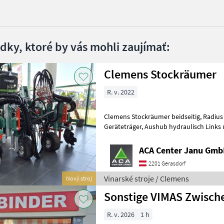
edky, ktoré by vás mohli zaujímať:
Clemens Stockräumer
R. v. 2022
Clemens Stockräumer beidseitig, Radius SL+ mit Zinkenkreisel, SB 2
Geräteträger, Aushub hydraulisch Links und Rechts, Arbeitsbreite
2400 - 3400 mm, inkl. Ventilblock
ACA Center Janu Gm
2201 Gerasdorf
Vinarské stroje / Clemens
Nový stroj
Sonstige VIMAS Zwisc
R. v. 2026
1 h