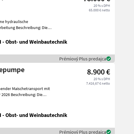
20 % s DPH
65.000 € netto
ne hydraulische
reibung: Die
h
 - Obst- und Weinbautechnik
Prémiový Plus predajca
hepumpe
8.900 €
20 % s DPH
7.416,67 € netto
ender Maischetransport mit
m
 - Obst- und Weinbautechnik
Prémiový Plus predajca