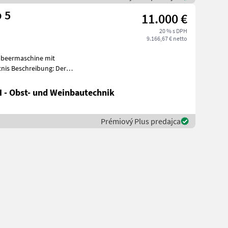
 5
11.000 €
20 % s DPH
9.166,67 € netto
bbeermaschine mit
: Der
Enoveneta Rebler Top 5 ist eine kompakte, hochw
 - Obst- und Weinbautechnik
Prémiový Plus predajca