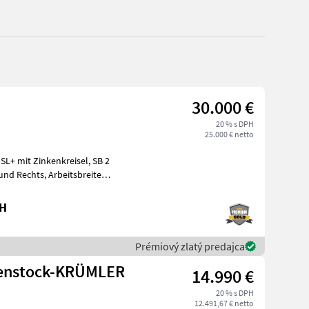
30.000 €
20 % s DPH
25.000 € netto
bH
Prémiový zlatý predajca
henstock-KRÜMLER
14.990 €
20 % s DPH
12.491,67 € netto