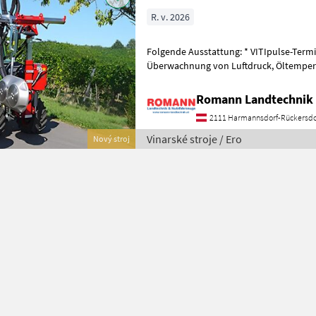
R. v. 2026
Folgende Ausstattung: * VITIpulse-Termi
Überwachnung von Luftdruck, Öltemperatur des Kompressors und
Einstellung der Rotordrehzahl) * Doppel
Romann Landtechnik 
2111 Harmannsdorf-Rückersdo
Vinarské stroje / Ero
Nový stroj