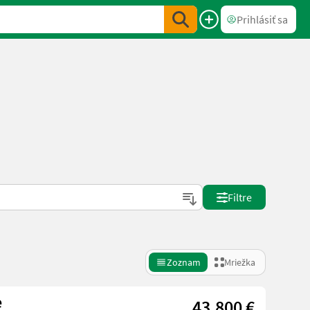
Prihlásiť sa
Filtre
Zoznam
Mriežka
e
43.800 €