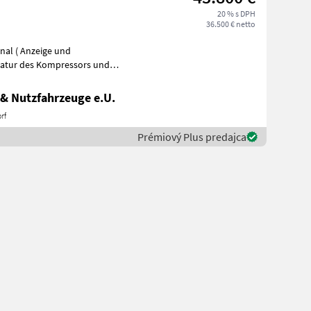
20 % s DPH
36.500 € netto
nal ( Anzeige und
t wirken
& Nutzfahrzeuge e.U.
rf
Prémiový Plus predajca