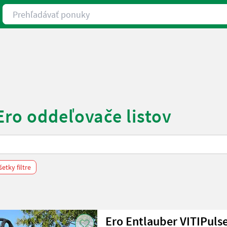
Prehľadávať ponuky
Ero oddeľovače listov
etky filtre
Ero Entlauber VITIPuls