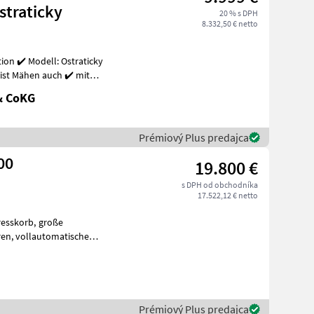
traticky
20 % s DPH
8.332,50 € netto
dell: Ostraticky
ist Mähen auch ✔️ mit
!
& CoKG
Prémiový Plus predajca
00
19.800 €
s DPH od obchodníka
17.522,12 € netto
orb, große
ische
, Zentralbefüllungsansch
Prémiový Plus predajca