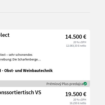
lect
14.500 €
20 % s DPH
12.083,33 € netto
lect – sehr schonendes
 - Obst- und Weinbautechnik
Prémiový Plus predajca
nssortiertisch VS
19.500 €
20 % s DPH
16.250 € netto