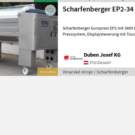
Scharfenberger EP2-34
Scharfenberger Europress EP2 mit 3400 Liter
Presssystem, Displaysteuerung mit Touchscreen und 10-Zoll-Monitor
seitlich, Funkfernbedienung, pneu
Duben Josef KG
3710 Ziersdorf
Vinarské stroje / Scharfenberger
Nový stroj