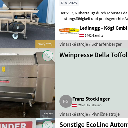
R. v. 2025
Der VS 2, 6 überzeugt durch robuste Edelst
Leistungsfähigkeit und praxisgerechte Au
flexiblen Bauweise und der Vibrationsau
Ledinegg - Kögl GmbH
8462 Gamlitz
Vinarské stroje / Scharfenberger
Nový stroj
Weinpresse Della Toffol
Franz Stockinger
2020 Hollabrunn
Vinarské stroje / Pivničné stroje
Inzerát
Sonstige EcoLine Auto