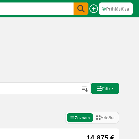
Prihlásiť sa
Filtre
Zoznam
Mriežka
14.875 €