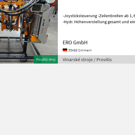
-Joysticksteuerung -Zeilenbreiten ab 1, 
-Hydr. Höhenverstellung gesamt und ei
Abstellvorrichtung -Hydra
ERO GmbH
55469 Simmern
Vinarské stroje / Provitis
Použitý stroj