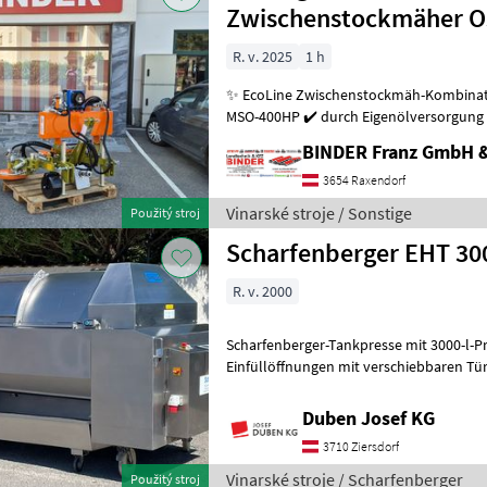
Zwischenstockmäher Os
R. v. 2025
1 h
✨ EcoLine Zwischenstockmäh-Kombination ✔️ Mo
MSO-400HP ✔️ durch Eigenölversorgung 
kleineren Traktoren problemlos möglich
BINDER Franz GmbH 
3654 Raxendorf
Vinarské stroje / Sonstige
Použitý stroj
Scharfenberger EHT 30
R. v. 2000
Scharfenberger-Tankpresse mit 3000-l-Pressk
Einfüllöffnungen mit verschiebbaren Türen, vollautomat
Steuerung, Display seitlich
Duben Josef KG
3710 Ziersdorf
Vinarské stroje / Scharfenberger
Použitý stroj