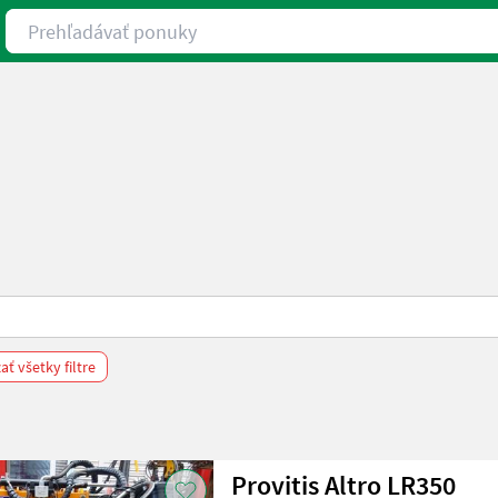
Prehľadávať ponuky
ť všetky filtre
Provitis Altro LR350