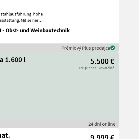
ahlausführung, hohe
sstattung. Mit seiner
str
 - Obst- und Weinbautechnik
Prémiový Plus predajca
a 1.600 l
5.500 €
DPH je neaplikovateľné
24 dní online
mat.
9.999 €