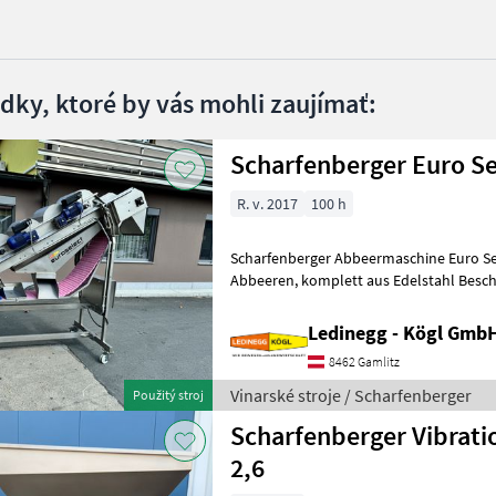
edky, ktoré by vás mohli zaujímať:
Scharfenberger Euro Se
R. v. 2017
100 h
Scharfenberger Abbeermaschine Euro Se
Abbeeren, komplett aus Edelstahl Beschreibung: Die Scharfenberger
Euro Select wurde für ein besonders
Ledinegg - Kögl GmbH
8462 Gamlitz
Vinarské stroje / Scharfenberger
Použitý stroj
Scharfenberger Vibratio
2,6