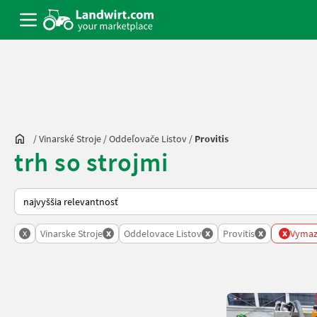
/
Vinarské Stroje
/
Oddeľovače Listov
/
Provitis
trh so strojmi
Takto sa vykonáva triedenie na Landwirt.com
x
x
x
x
x
Vinarske Stroje
Oddelovace Listov
Provitis
Vymaza