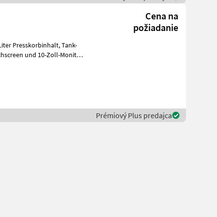
Cena na
požiadanie
 Presskorbinhalt, Tank-
Prémiový Plus predajca