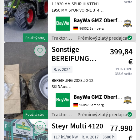
netto
1 1920 MM SPUR HINTEN1
1950 MM SPUR VORN1 3+4
KREIS/MEHRFACHK.SCHLEPP1
BayWa GMZ Oberfranken
40 KM/H - AUSFÜHRUNG1
AB-SCHEINWERFER A-
96052 Bamberg
SÄULE+KOTFLÜGEL HINTEN
Traktory /
Prémiový zlatý predajca
Použitý stroj
LED1 AB-SCHEINWERFER
Fendt
Sonstige
DACH HINTE
399,84
BEREIFUNG
€
23X8.50-12 SKI
R. v. 2024
19 % s DPH
336 € netto
BEREIFUNG 23X8.50-12
SKIDAus
Umbereifung.Lagerort
BayWa GMZ Oberfranken
BayWa Döbeln. Traktory
Ostatné traktory
96052 Bamberg
Traktory /
Prémiový zlatý predajca
Použitý stroj
Sonstige
Steyr Multi 4120
77.990
€
117 kS/86 kW
R. v. 2017
3600 h