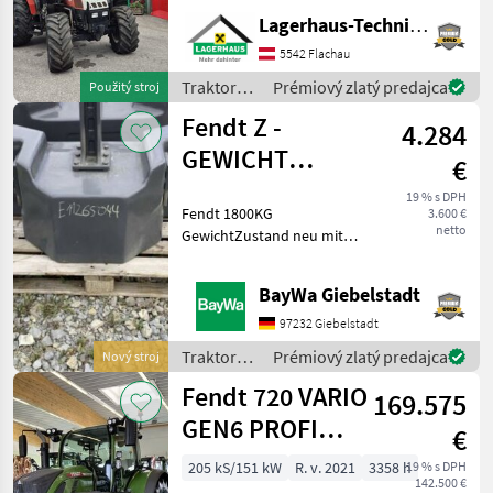
1, 4 m * 4 gebrauchten
Lagerhaus-Technik Flachau
Schneeketten Wir bitten
5542 Flachau
telefonisch oder per Mail
Ihren Be
Traktory /
Prémiový zlatý predajca
Použitý stroj
Steyr
Fendt Z -
4.284
GEWICHT
€
1800KG #A007
19 % s DPH
Fendt 1800KG
3.600 €
netto
GewichtZustand neu mit
minimalen LagerspurenBei
Rückfragen stehen wir
BayWa Giebelstadt
Ihnen gerne zur Verfügung.
Traktory Ostatné traktory
97232 Giebelstadt
Traktory /
Prémiový zlatý predajca
Nový stroj
Fendt
Fendt 720 VARIO
169.575
GEN6 PROFI
€
PLUS
205 kS/151 kW
R. v. 2021
3358 h
19 % s DPH
142.500 €