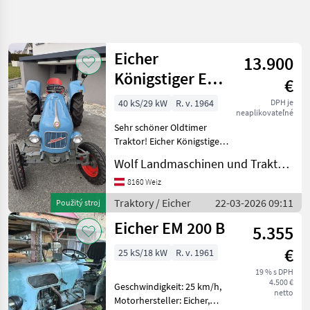
Spresniť
hľadanie
Eicher
13.900
Kategória
Krajina
Filtre
4
Königstiger EM
€
300
40 kS/29 kW
R. v. 1964
DPH je
Zobraziť 2
AKTUÁLNA
Resetovať
neaplikovateľné
CESTA
výsledkov
Sehr schöner Oldtimer
poľnohospodárska
Traktor! Eicher Königstiger!
technika
Auf Wunsch Zustellung
Wolf Landmaschinen und Traktorhandel
gerne möglich! Traktory
Traktory
veterán traktory
8160 Weiz
Veteran
Traktory
Traktory / Eicher
22-03-2026 09:11
Použitý stroj
Eicher
Eicher EM 200 B
5.355
VYBRAŤ
€
25 kS/18 kW
R. v. 1961
KATEGÓRIU
19 % s DPH
4.500 €
Eicher
Geschwindigkeit: 25 km/h,
netto
Motorhersteller: Eicher,