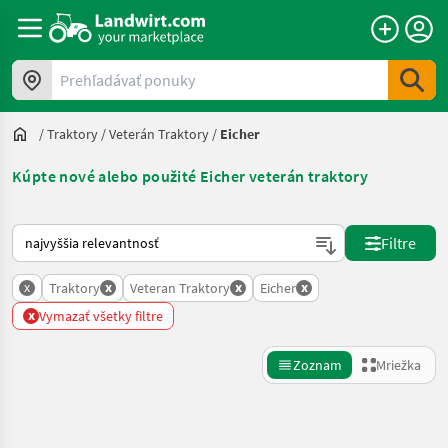
Prehľadávať ponuky
/
Traktory
/
Veterán Traktory
/
Eicher
Kúpte nové alebo použité Eicher veterán traktory
Takto sa vykonáva triedenie na Landwirt.com
Filtre
x
x
x
x
Traktory
Veteran Traktory
Eicher
x
Vymazať všetky filtre
Zoznam
Mriežka