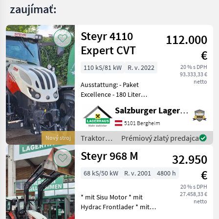
zaujímať:
Steyr 4110
112.000
Expert CVT
€
110 kS/81 kW
R. v. 2022
20 % s DPH
93.333,33 €
netto
Ausstattung: - Paket
Excellence - 180 Liter
Kraftstofftank + 19 Liter
Salzburger Lagerhaus-Technik
AdBlue-Tank mit
Abschließbaren Tankdeckel
5101 Bergheim
und Tankschutz -
Traktory /
Prémiový zlatý predajca
Nový stroj
Vorglühanlage -
Steyr
Steyr 968 M
Motorstaubr
32.950
€
68 kS/50 kW
R. v. 2001
4800 h
20 % s DPH
27.458,33 €
* mit Sisu Motor * mit
netto
Hydrac Frontlader * mit
Kreuzhebel * inkl. Schaufel