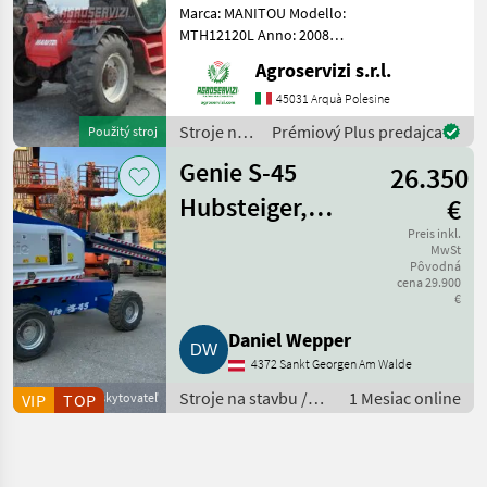
Marca: MANITOU Modello:
MTH12120L Anno: 2008
Accessori: BLOCCO
Agroservizi s.r.l.
ATTREZZI, DOPPIO SFILO
Portata max: 12 TON
45031 Arquà Polesine
Altezza max di
Stroje na
Prémiový Plus predajca
Použitý stroj
sollevamento: 9.6 MT
stavbu /
Motore: MERCEDES BENZ 1
Genie S-45
26.350
Manitou
Hubsteiger,
€
Arbeitsbühne
Preis inkl.
MwSt
Pôvodná
cena 29.900
€
Daniel Wepper
4372 Sankt Georgen Am Walde
Stroje na stavbu /
1 Mesiac online
VIP
Obchodný poskytovateľ
TOP
Ostatné stroje
stavebného
priemyslu