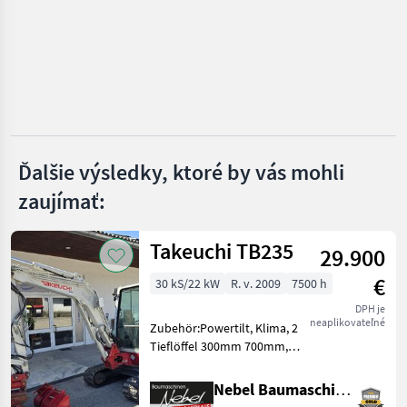
CAT
Hyundai
Komatsu
Volvo
Ďalšie výsledky, ktoré by vás mohli
zaujímať:
Kobelco
Zobraziť
Takeuchi TB235
všetkých
29.900
29
€
30 kS/22 kW
R. v. 2009
7500 h
MARKETPLACE
DPH je
neaplikovateľné
Zubehör:Powertilt, Klima, 2
Ponuky
Drobné
Marketplace
Tieflöffel 300mm 700mm,
predajcov
inzeráty
1Böschungslöffel
1200mm.Hydraulikpumpe
Nebel Baumaschinen
wurde bei