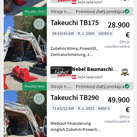
8424 Gabersdorf
7000Std.Erneuert. Stroje na
stavbu mini bager
Stroje na
Prémiový zlatý predajca
Použitý stroj
stavbu /
Takeuchi TB175
28.900
Takeuchi
€
58 kS/43 kW
R. v. 2006
16000 h
DPH je
neaplikovateľné
Zubehör:Klima, Powertilt,
Zentralschmierung, 3
Tieflöffel 400mm 600mm
900mm, 1Böschungslöffel
Nebel Baumaschinen
1500mm.Hydraulikpumpe
8424 Gabersdorf
vor 1000Std.erneuert.
Palivo: Stroje na stavbu
Stroje na
Prémiový zlatý predajca
Použitý stroj
mini b
stavbu /
Takeuchi TB290
49.900
Takeuchi
€
71 kS/52 kW
R. v. 2015
6400 h
DPH je
neaplikovateľné
Mietkauf-Finanzierung
möglich.Zubehör:Powertilt-
Martin, 3Tieflöffel 400mm