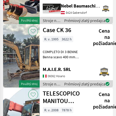
600mm 900mm,
Nebel Baumaschinen
1Böschungslöffel 1500mm
8424 Gabersdorf
Palivo: Stroje na stavbu
mini bager
Stroje na
Prémiový zlatý predajca
Použitý stroj
stavbu /
Case CK 36
Cena
Takeuchi
na
R. v. 1995
3622 h
požiadani
COMPLETO DI 3 BENNE
Benna scavo 400 mm
Benna scavo 800 mm
Benna liscia 1400 mm Stroje
M.A.I.E.R. SRL
na stavbu mini bager
06062 Moiano
Stroje na
Prémiový zlatý predajca
Použitý stroj
stavbu /
TELESCOPICO
Cena
Case IH
MANITOU
na
požiadani
MHT10120L
R. v. 2008
7878 h
(ANNO 2008)