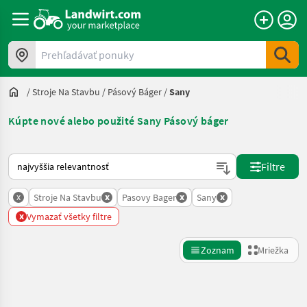
Prehľadávať ponuky
/
Stroje Na Stavbu
/
Pásový Báger
/
Sany
Kúpte nové alebo použité Sany Pásový báger
Takto sa vykonáva triedenie na Landwirt.com
Filtre
x
x
x
x
Stroje Na Stavbu
Pasovy Bager
Sany
x
Vymazať všetky filtre
Zoznam
Mriežka