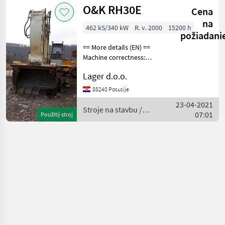
O&K RH30E
Cena
na
462 kS/340 kW
R. v. 2000
15200 h
požiadani
== More details (EN) ==
Machine correctness:
Correct sound-insulated
Lager d.o.o.
cabin FOPS working
signalization frontal bucket
88240 Posusije
6, 3m3 Čeoni
23-04-2021
rovokopač/bager Stroje na
Stroje na stavbu /
07:01
Použitý stroj
st
O&K