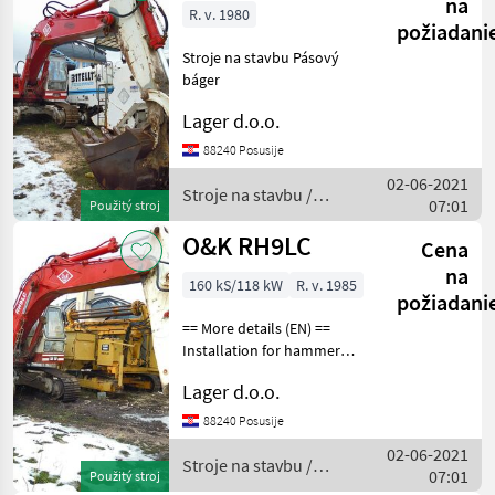
na
R. v. 1980
požiadani
Stroje na stavbu Pásový
báger
Lager d.o.o.
88240 Posusije
02-06-2021
Stroje na stavbu /
07:01
Použitý stroj
O&K
O&K RH9LC
Cena
na
160 kS/118 kW
R. v. 1985
požiadani
== More details (EN) ==
Installation for hammer
bucket 1, 3m3 Stroje na
Lager d.o.o.
stavbu Pásový báger
88240 Posusije
02-06-2021
Stroje na stavbu /
07:01
Použitý stroj
O&K