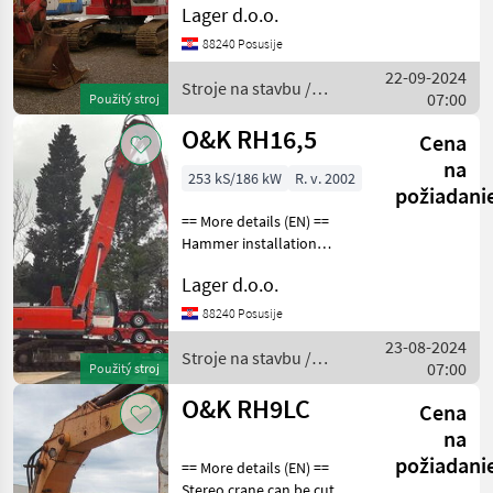
O&K
Lager d.o.o.
stavbu Pásový báger
88240 Posusije
CAT
22-09-2024
Stroje na stavbu /
07:00
Použitý stroj
Hyundai
O&K
O&K RH16,5
Cena
Komatsu
na
253 kS/186 kW
R. v. 2002
požiadani
Volvo
== More details (EN) ==
Hammer installation
Kobelco
additional tool installation
Lager d.o.o.
reach 20m possibility of
Zobraziť
shrinking / spreading
všetkých
88240 Posusije
chassis Stroje na stavbu
29
23-08-2024
Pásový báger
Stroje na stavbu /
07:00
Použitý stroj
MODEL
O&K
O&K RH9LC
Cena
na
požiadani
RH6
== More details (EN) ==
PMS
Stereo crane can be cut