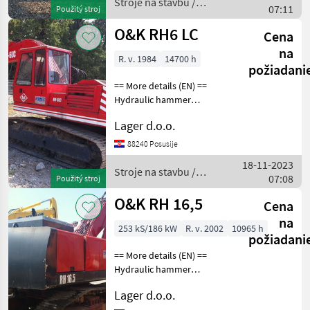
Stroje na stavbu /
07:11
Použitý stroj
O&K
O&K RH6 LC
Cena
na
R. v. 1984
14700 h
požiadani
== More details (EN) ==
Hydraulic hammer
installation bucket width
Lager d.o.o.
1000 mm Stroje na stavbu
Pásový báger
88240 Posusije
18-11-2023
Stroje na stavbu /
07:08
Použitý stroj
O&K
O&K RH 16,5
Cena
na
253 kS/186 kW
R. v. 2002
10965 h
požiadani
== More details (EN) ==
Hydraulic hammer
installation bucket width
Lager d.o.o.
1000 mm optional