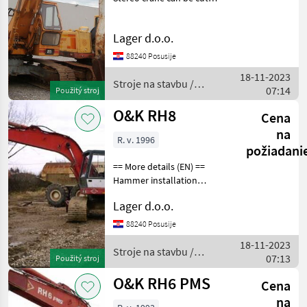
basket of 1200 mm
RH9
machine width 2990 mm ​
RH9LC
Lager d.o.o.
Stroje na stavbu Pásový
báger
88240 Posusije
MARKETPLACE
18-11-2023
Stroje na stavbu /
Ponuky
Drobné
07:14
Použitý stroj
Marketplace
O&K
predajcov
inzeráty
O&K RH8
Cena
na
R. v. 1996
požiadani
== More details (EN) ==
Hammer installation
hamper Stroje na stavbu
Lager d.o.o.
Pásový báger
88240 Posusije
18-11-2023
Stroje na stavbu /
07:13
Použitý stroj
O&K
O&K RH6 PMS
Cena
na