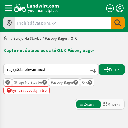
Prehľadávať ponuky
/
Stroje Na Stavbu
/
Pásový Báger
/
O K
Kúpte nové alebo použité O&K Pásový báger
Takto sa vykonáva triedenie na Landwirt.com
Filtre
x
x
x
x
Stroje Na Stavbu
Pasovy Bager
O K
x
Vymazať všetky filtre
Zoznam
Mriežka