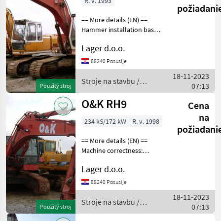
R. v. 1993
požiadani
== More details (EN) ==
Hammer installation basket
for stone Stroje na stavbu
Lager d.o.o.
Pásový báger
88240 Posusije
18-11-2023
Stroje na stavbu /
07:13
Použitý stroj
O&K
O&K RH9
Cena
na
234 kS/172 kW
R. v. 1998
požiadani
== More details (EN) ==
Machine correctness:
Incorrect Missing parts:
Lager d.o.o.
Cylinders cabin interior
dipperstick hydraulic pump
88240 Posusije
Hammer installation basket
18-11-2023
Stroje n
Stroje na stavbu /
07:13
Použitý stroj
O&K