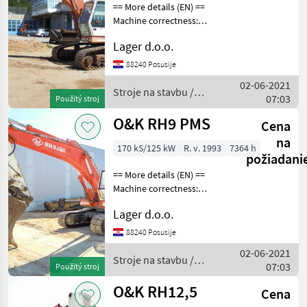
== More details (EN) ==
Machine correctness:
Correct Caterpillar width:
Lager d.o.o.
600 mm bucket 650mm
wide working lights Stroje
88240 Posusije
na stavbu Pásový báger
02-06-2021
Stroje na stavbu /
07:03
Použitý stroj
O&K
O&K RH9 PMS
Cena
na
170 kS/125 kW
R. v. 1993
7364 h
požiadani
== More details (EN) ==
Machine correctness:
Correct Caterpillar width:
Lager d.o.o.
600 mm installation for
hydraulic hammer bucket
88240 Posusije
1.5m3 working lights Stroje
02-06-2021
na stavbu
Stroje na stavbu /
07:03
Použitý stroj
O&K
O&K RH12,5
Cena