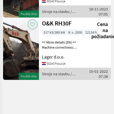
expansion chassis generally
88240 Posusije
repaired engine Stroje na
18-11-2023
stavbu Pásový báger
Stroje na stavbu /
07:05
Použitý stroj
O&K
O&K RH30F
Cena
na
517 kS/380 kW
R. v. 2000
12134 h
požiadani
== More details (EN) ==
Machine correctness:
Correct Caterpillar width:
Lager d.o.o.
600 mm working
signalization tracks 600 mm
88240 Posusije
basket 5, 1m3 Stroje na
10-01-2022
stavbu Pásový báger
Stroje na stavbu /
07:38
Použitý stroj
O&K