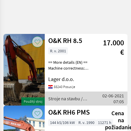
O&K RH 8.5
17.000
€
R. v. 2001
== More details (EN) ==
Machine correctness:
Correct Bucket dimensions:
Lager d.o.o.
1 400 mm Caterpillar width:
60 mm hammer instalation
88240 Posusije
Stroje na stavbu Pásový
02-06-2021
báger
Stroje na stavbu /
07:05
Použitý stroj
O&K
O&K RH6 PMS
Cena
na
144 kS/106 kW
R. v. 1990
11271 h
požiadani