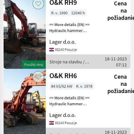
O&K RH9
Cena
na
R. v. 1990
12040 h
požiadani
== More details (EN) ==
Hydraulic hammer
installation hydraulic quick
Lager d.o.o.
clotch bucket for stone
Stroje na stavbu Pásový
88240 Posusije
báger
18-11-2023
Stroje na stavbu /
07:12
Použitý stroj
O&K
O&K RH6
Cena
na
84 kS/62 kW
R. v. 1978
požiadani
== More details (EN) ==
Hydraulic hammer
installation bucket width
Lager d.o.o.
1150 mm stereo crane with
option of shortening Stroje
88240 Posusije
na stavbu Pásový báger
18-11-2023