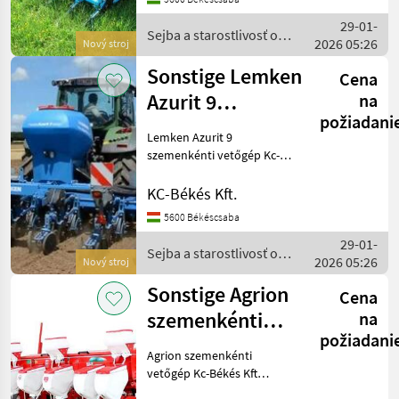
Magtartály: 460 liter
29-01-
Műtrágyatartály: 390 liter
Sejba a starostlivosť o
2026 05:26
Teljesítményi
Nový stroj
plodinu / Sonstige
Sonstige Lemken
Cena
Azurit 9
na
požiadani
szemenkénti
Lemken Azurit 9
vetőgép Kc-
szemenkénti vetőgép Kc-
Békés Kft Kedves Gazdák!
Békés Kft
Lemken Azurit 9
KC-Békés Kft.
szemenkénti vetőgép
5600 Békéscsaba
kedvező feltételekkel. A
29-01-
LEMKEN innovatív
Sejba a starostlivosť o
2026 05:26
vetéstechnológiai gy
Nový stroj
plodinu / Sonstige
Sonstige Agrion
Cena
szemenkénti
na
požiadani
vetőgép Kc-
Agrion szemenkénti
Békés Kft
vetőgép Kc-Békés Kft
Kedves Érdeklődők! A KC-