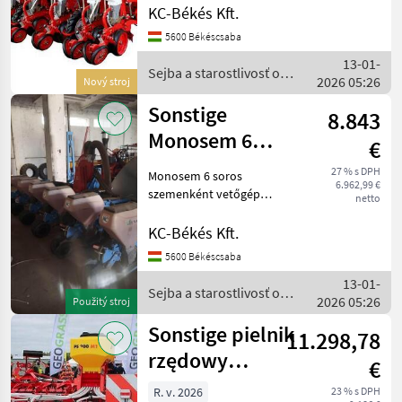
BÉKÉS KFT. új és használt
KC-Békés Kft.
mezőgazdasági gépek,
5600 Békéscsaba
alkatrészek és traktorok
13-01-
értékesítése országos szállí
Sejba a starostlivosť o
2026 05:26
Nový stroj
plodinu / Sonstige
Sonstige
8.843
Monosem 6
€
soros
27 % s DPH
Monosem 6 soros
6.962,99 €
szemenként
szemenként vetőgép
netto
teleszkópos vázzal Eladó a
vetőgép
képen található vetőgép:
KC-Békés Kft.
teleszkópos v
Monosem 6 soros
5600 Békéscsaba
szemenkénti vetőgép -Pro
13-01-
kerékkel -teleszkópos
Sejba a starostlivosť o
2026 05:26
vázzal -ku
Použitý stroj
plodinu / Sonstige
Sonstige pielnik
11.298,78
rzędowy
€
DRAGON TP 9
R. v. 2026
23 % s DPH