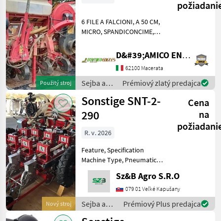
požiadani
6 FILE A FALCIONI, A 50 CM,
MICRO, SPANDICONCIME,
SEGNAFILE, RUOTINI
ANTERIORI, CARDANO,
D&#39;AMICO ENGLES SRL
DISCHI GIRASOLE-BIETOLA-
62100 Macerata
FALCIONI, CONTAETTARI,
RUOTA FARMFLEX,
Sejba a
Prémiový zlatý predajca
Použitý stroj
CONTROLLO SEMINA BELLA!
starostlivosť
Sonstige SNT-2-
Cena
o plodinu
/ Sonstige
290
na
požiadani
R. v. 2026
Feature, Specification
Machine Type, Pneumatic
Precision Seeder Model
Sz&B Agro S.R.O
Series, SNT (Tandem
System) Number of Units, 2
079 01 Veľké Kapušany
Seeding Units (Double-Row
Sejba a
Prémiový Plus predajca
Nový stroj
Configuration) Frame Type,
starostlivosť