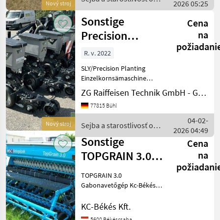
2026 05:25
TOPCORN 4.0, 6.0 TOPCORN
Nový stroj
plodinu / Sonstige
4.0
Sonstige
Cena
Precision
na
požiadani
Planting EK-
R. v. 2022
Sämaschine
SLY/Precision Planting
Einzelkornsämaschine
bestehend aus: - - SLY
ZG Raiffeisen Technik GmbH - Gebrauchtmaschinenzentrum
Agrisem Rahmen mit U-
77815 Bühl
Klappung - Elektronische
Infrastruktur (Backbone)
04-02-
Nový stroj
Sejba a starostlivosť o
inkl. SRMs und PDM - 8x Pr
2026 04:49
plodinu / Sonstige
Sonstige
Cena
TOPGRAIN 3.0
na
požiadani
Gabonavetőgép
TOPGRAIN 3.0
Kc-Békés Kft
Gabonavetőgép Kc-Békés
Kft Kedves Érdeklődők!
TOPGRAIN 3.0
KC-Békés Kft.
gabonavetőgép Sor: 24
5600 Békéscsaba