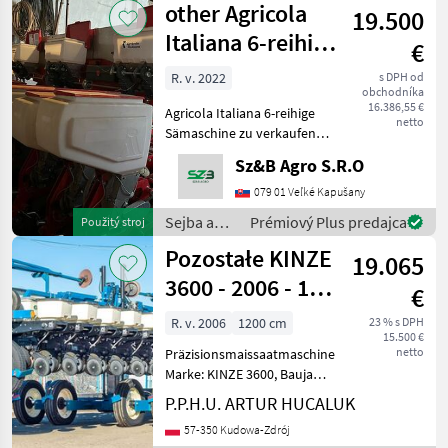
other Agricola
19.500
o plodinu
/ Sonstige
Italiana 6-reihige
€
Sämaschine
R. v. 2022
s DPH od
obchodníka
16.386,55 €
Agricola Italiana 6-reihige
netto
Sämaschine zu verkaufen! -
6-reihiges Design - Mit
Sz&B Agro S.R.O
Düngerstreuer - Mit
Mikrogranulatstreuer In
079 01 Veľké Kapušany
einem Zustand, der sofort
Sejba a
Prémiový Plus predajca
Použitý stroj
verwendet
starostlivosť
Pozostałe KINZE
19.065
o plodinu
/ Sonstige
3600 - 2006 - 12
€
REIHEN + TANK
R. v. 2006
1200 cm
23 % s DPH
15.500 €
FÜR DÜNGEMI
netto
Präzisionsmaissaatmaschine
Marke: KINZE 3600, Baujahr
2006, 12 Reihen, Tank für
P.P.H.U. ARTUR HUCALUK
Dünger und
57-350 Kudowa-Zdrój
Mikroelemente, Importiert.