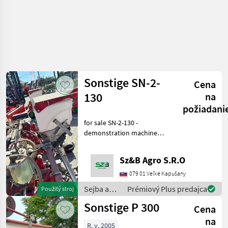
Sonstige SN-2-
Cena
130
na
požiadani
for sale SN-2-130 -
demonstration machine
Sejba a starostlivosť o
plodinu Sejačka pre presný
Sz&B Agro S.R.O
výsev
079 01 Veľké Kapušany
Sejba a
Prémiový Plus predajca
Použitý stroj
starostlivosť
Sonstige P 300
Cena
o plodinu
/ Sonstige
na
R. v. 2005