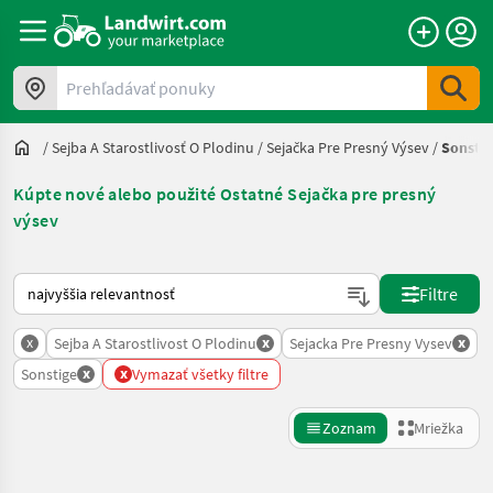
Prehľadávať ponuky
/
Sejba A Starostlivosť O Plodinu
/
Sejačka Pre Presný Výsev
/
Sonstig
Kúpte nové alebo použité Ostatné Sejačka pre presný
výsev
Takto sa vykonáva triedenie na Landwirt.com
Filtre
x
x
x
Sejba A Starostlivost O Plodinu
Sejacka Pre Presny Vysev
x
x
Sonstige
Vymazať všetky filtre
Zoznam
Mriežka