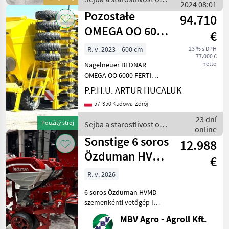
für Sonnenblumen, Mais,
2024 08:01
plodinu / Sonstige
Baumwolle,
Pozostałe
94.710
OMEGA OO 6000
€
FERTI - NEU - 2
R. v. 2023
600 cm
23 % s DPH
77.000 €
JAHRE
netto
Nagelneuer BEDNAR
GARANTIE - D
OMEGA OO 6000 FERTI
Grubber mit Düngerstreuer,
P.P.H.U. ARTUR HUCALUK
Baujahr: 2023, Arbeitsbreite:
57-350 Kudowa-Zdrój
6 m, Zwei Jahre Garantie ab
Kaufdatum. Zweikammer-
23 dní
Použitý stroj
Sejba a starostlivosť o
Behälter, Fassun
online
plodinu / Sonstige
Sonstige 6 soros
12.988
Özduman HVMD
€
szemenkénti
R. v. 2026
vetőgép I tárcs
6 soros Özduman HVMD
szemenkénti vetőgép I
tárcsás I Lízing lehetőség Az
MBV Agro - Agroll Kft.
MBV csoport a régió