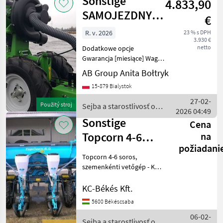
Sonstige
4.833,90
o plodinu
/ Sonstige
SAMOJEZDNY
€
PNEUMATYCZNY
R. v. 2026
23 % s DPH
3.930 €
SIEWNIK DO
netto
Dodatkowe opcje
WARZYW
Gwarancja [miesiące] Waga
transportowa [kg] Wymiary
WIZARD
AB Group Anita Bołtryk
transportowe (DxSxW)
15-879 Bialystok
SAMOJEZDNY
PNEUMATYCZNY SIEWNIK
27-02-
Použitý stroj
Sejba a starostlivosť o
DO WARZYW WIZARD WZ-
2026 04:49
plodinu / Sonstige
A10 Możliwość wysiewu
Sonstige
Cena
Topcorn 4-6
na
požiadani
soros,
Topcorn 4-6 soros,
szemenkénti
szemenkénti vetőgép - KC-
Békés Kft Kedves
vetőgép - KC-
Érdeklődők! Szemenkénti
KC-Békés Kft.
Bék
vetőgépek 4-6 soros
5600 Békéscsaba
kivitelben
06-02-
megrendelhetőek:
Sejba a starostlivosť o