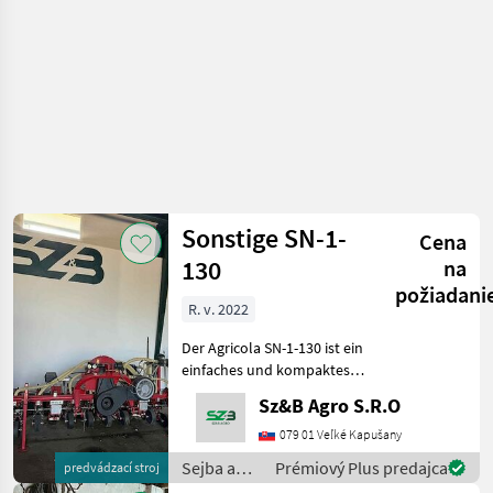
Sonstige SN-1-
Cena
130
na
požiadani
R. v. 2022
Der Agricola SN-1-130 ist ein
einfaches und kompaktes
Modell, das sich durch eine
Sz&B Agro S.R.O
Konfiguration mit einer
einzigen Säeinheit
079 01 Veľké Kapušany
auszeichnet. Dank des
Sejba a
Prémiový Plus predajca
predvádzací stroj
Kompressors eignet
starostlivosť