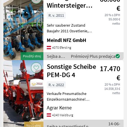
/ Sonstige
Wintersteiger
€
Parzellen
R. v. 2011
20 % s DPH
55.000 €
Sämaschine
netto
Sehr sauberer Zustand
Baujahr 2011 Osvetlenie,
Pohybový mechanizmus
Meindl NFZ GmbH
Sejba a starostlivosť o
plodinu Sejačka pre presný
4070 Eferding
výsev
Sejba a
Prémiový Plus predajca
Použitý stroj
starostlivosť
Sonstige Scheibe
17.470
o plodinu
/ Sonstige
PEM-DG 4
€
R. v. 2022
20 % s DPH
14.558,33 €
netto
Verkaufe Pneumatische
Einzelkornsämaschine!
Präzise Aussaat von
Agrar Kerne
Saatgut bei jeder
4240 Waldburg
Bodenbeschaffenheit im
gewünschten Bereich. Kann
14-06-
Nový stroj
Sejba a starostlivosť o