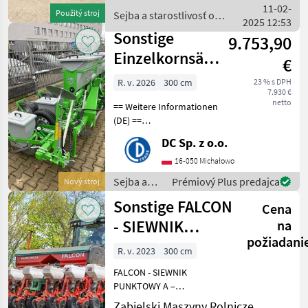
Wir bieten
11-02-
Použitý stroj
Sejba a starostlivosť o
Transportdienstleistungen
2025 12:53
plodinu / Sonstige
Sonstige
9.753,90
Einzelkornsämaschine
€
3 m / Precision
R. v. 2026
300 cm
23 % s DPH
7.930 €
seeder
netto
== Weitere Informationen
(DE) ==
Einzelkornsämaschine
DC Sp. z o.o.
(mechanisch) Serpens S005
Arbeitsbreite (m) 3
16-050 Michałowo
Sektionenanzahl (stk) 4
Sejba a
Prémiový Plus predajca
Nový stroj
Arbeitstiefe (cm) 3 / 6 / 8 /
starostlivosť
Sonstige FALCON
10
Cena
o plodinu
/ Sonstige
- SIEWNIK
na
požiadani
PUNKTOWY
R. v. 2023
300 cm
FALCON - SIEWNIK
PUNKTOWY A –
wyposażenie podstawowe:
Zabielski Maszyny Rolnicze