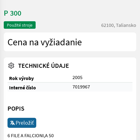
P 300
62100, Taliansko
Použité stroje
Cena na vyžiadanie
TECHNICKÉ ÚDAJE
2005
Rok výroby
7019967
Interné číslo
POPIS
Preložiť
6 FILE A FALCIONI,A 50