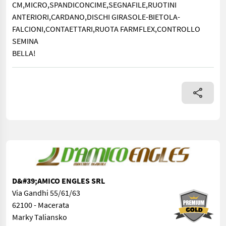
CM,MICRO,SPANDICONCIME,SEGNAFILE,RUOTINI
ANTERIORI,CARDANO,DISCHI GIRASOLE-BIETOLA-
FALCIONI,CONTAETTARI,RUOTA FARMFLEX,CONTROLLO
SEMINA
BELLA!
6 FILE A FALCIONI,A 50 CM,MICRO,SPANDICONCIME,SEGNAFIL
D&#39;AMICO ENGLES SRL
Via Gandhi 55/61/63
62100 - Macerata
Marky Taliansko