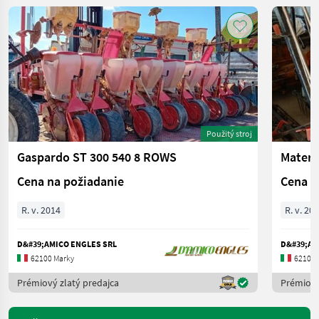
Použitý stroj
Gaspardo ST 300 540 8 ROWS
Mater
Cena na požiadanie
Cena n
R. v. 2014
R. v. 20
D&#39;AMICO ENGLES SRL
D&#39;AM
62100 Marky
62100 
Prémiový zlatý predajca
Prémiový