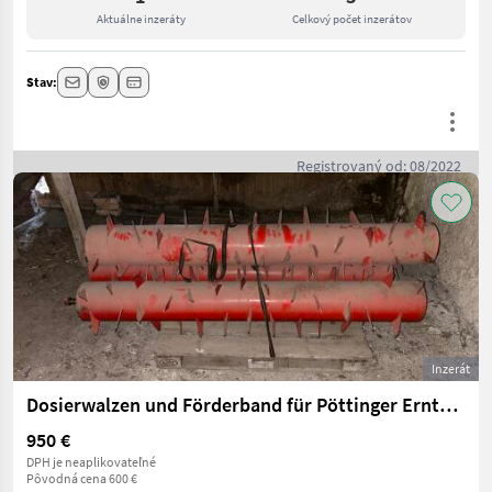
Aktuálne inzeráty
Celkový počet inzerátov
Stav:
Registrovaný od: 08/2022
Inzerát
Dosierwalzen und Förderband für Pöttinger Ernteboss 2
950 €
DPH je neaplikovateľné
Pôvodná cena 600 €