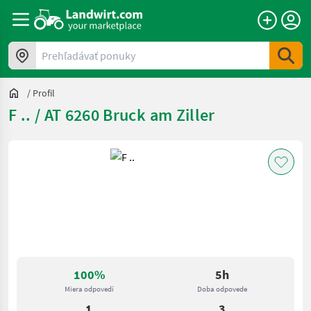
Prehľadávať ponuky
/
Profil
F .. / AT 6260 Bruck am Ziller
100%
5h
Miera odpovedí
Doba odpovede
1
3