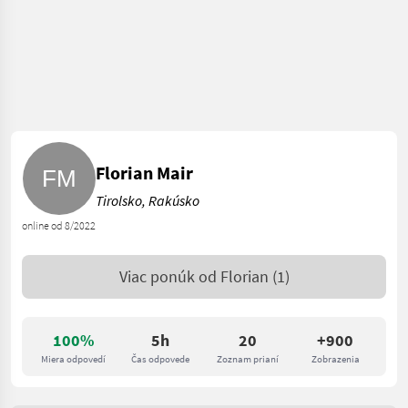
Florian Mair
Tirolsko, Rakúsko
online od 8/2022
Viac ponúk od
Florian
(1)
100%
5h
20
+900
Miera odpovedí
Čas odpovede
Zoznam prianí
Zobrazenia