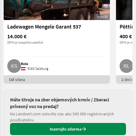
Inzerát
Ladewagen Mengele Garant 537
Pöttin
14.000 €
400 €
DPH je neaplikovateľné
DPH je nea
Koia
R
5163 Salzburg
Od včera
2 dní on
Máte Stroje na zber objemových krmív / Zberaci
prívesný voz na predaj?
Na Landwirt.com oslovíte viac ako 545 000 registrovaných
používateľov.
Inzerujte zdarma