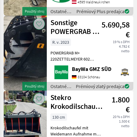
4595 Waldneukirchen
pripevnenie tabuľky, rezné
hrany: Rezné hrany z oc
Ostatné
Prémiový Plus predajca
Použitý stroj
traktorové
Sonstige
5.690,58
komponenty
/ Hydrac
POWERGRAB M+
€
220 # 144
R. v. 2023
19 % s DPH
4.782 €
netto
POWERGRAB M+
220ZETTELMEYER 602
AufnahmeWENDEMESSER
BayWa GMZ SÜD
HB500
220SCHLAUCHSATZDRUCKBEGRENZUNGSVENTI
83104 Schönau
660 Kg Ostatné traktorové
Ostatné
Prémiový zlatý predajca
Použitý stroj
komponenty Ostatné
traktorové
Stekro
silovo strojové ko
1.800
komponenty
/ Sonstige
Krokodilschaufel
€
130
130 cm
20 % s DPH
1.500 €
netto
Krokodilschaufel mit
Weidemann Aufnahme mit