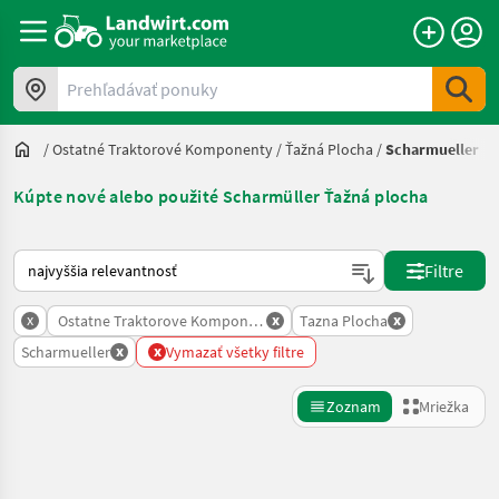
Prehľadávať ponuky
/
Ostatné Traktorové Komponenty
/
Ťažná Plocha
/
Scharmueller
Kúpte nové alebo použité Scharmüller Ťažná plocha
Takto sa vykonáva triedenie na Landwirt.com
Filtre
x
x
x
Ostatne Traktorove Komponenty
Tazna Plocha
x
x
Scharmueller
Vymazať všetky filtre
Zoznam
Mriežka