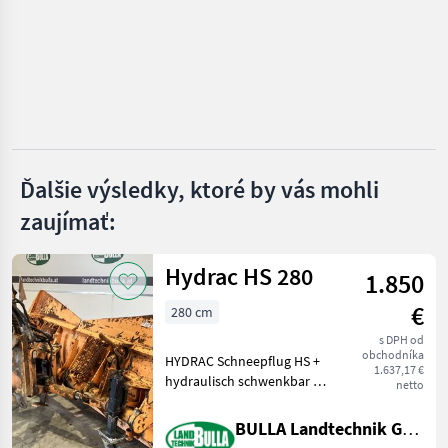
Steyr
Fendt
Valtra
Sauermann
Ďalšie výsledky, ktoré by vás mohli
zaujímať:
GKN
Zobraziť
Hydrac HS 280
všetkých
1.850
7
€
280 cm
MARKETPLACE
s DPH od
obchodníka
HYDRAC Schneepflug HS +
Ponuky
Drobné
1.637,17 €
Marketplace
hydraulisch schwenkbar +
predajcov
inzeráty
netto
Schildbreite 280 cm +
Anbauplatte + Hakenmaß
BULLA Landtechnik GmbH
Mitte Mitte 50 cm