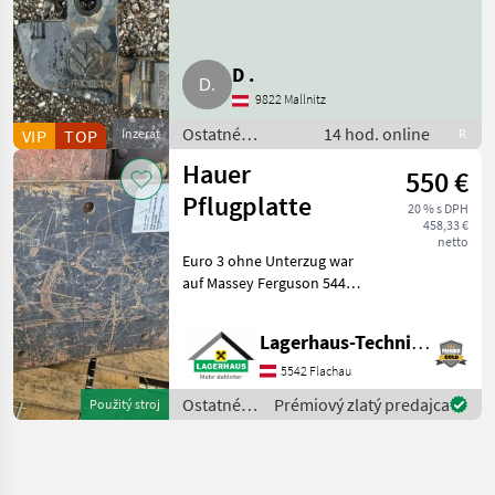
D .
9822 Mallnitz
Ostatné
14 hod. online
VIP
TOP
Inzerát
R
traktorové
Hauer
550 €
komponenty /
Frontálne váhy
Pflugplatte
20 % s DPH
458,33 €
netto
Euro 3 ohne Unterzug war
auf Massey Ferguson 5445
montiert. Wir bitten
telefonisch oder per Mail
Lagerhaus-Technik Flachau
Ihren Besuch
bekanntzugeben, um
5542 Flachau
ausreichend Zeit für die
Ostatné
Prémiový zlatý predajca
Použitý stroj
Beratung
traktorové
komponenty
/ Hauer