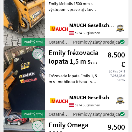
VYBRAŤ
Emily Melodis 1500 mm s -
Euro
KATEGÓRIU
výstupom vpravo aj vľavo -
euro-upínaním (ešte sa
Emily
montuje) - zváraným
MAUCH Gesellschaft m.b.H. & Co.KG
novým dnom - frézou s
Dominator
novým tesnením a
5274 Burgkirchen
ložiskami - objemom 1, 3 m
Ostatné
Prémiový zlatý predajca
Použitý stroj
Bressel & Lade
- mo
poľnohospodárske
Emily frézovacia
8.500
silové
Weidemann
stroje /
lopata 1,5 m s
€
Emily
rýchloupínacím
Giant
20 % s DPH
Frézovacia lopata Emily 1, 5
7.083,33 €
systémom
netto
m s - mobilnou frézou - v
Mehrtens
Weidemann
stave ako nová -
hydraulickým uchytením
Auto-Quick
Zobraziť
MAUCH Gesellschaft m.b.H. & Co.KG
Weidemann. Teším sa, že
všetkých
vám v Burgkirchen, na
5274 Burgkirchen
22
najväčšom predvádzac
Ostatné
Prémiový zlatý predajca
Použitý stroj
MARKETPLACE
poľnohospodárske
Emily Omega
9.500
silové
Ponuky
Drobné
Marketplace
stroje /