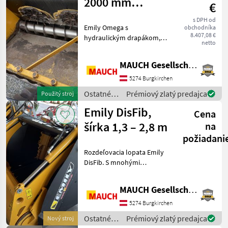
2000 mm
predajcov
inzeráty
€
Emily
rozmetávacia
s DPH od
Emily Omega s
obchodníka
lopata 2,1 m³ s
8.407,08 €
hydraulickým drapákom,
uchytením pre
netto
odpletačmi, výstupom na
pravú aj ľavú stranu, šírka 2,
Volvo
MAUCH Gesellschaft m.b.H. & Co.KG
0 m. Upevnenie Volvo,
objem 2, 1 m³, rok výroby
5274 Burgkirchen
2014 Teším sa, že vám v
Ostatné
Prémiový zlatý predajca
Použitý stroj
poľnohospodárske
Emily DisFib,
Cena
silové
stroje /
šírka 1,3 – 2,8 m
na
Emily
požiadani
Rozdeľovacia lopata Emily
DisFib. S mnohými
možnosťami, napr. s frézou
alebo hydraulickým
MAUCH Gesellschaft m.b.H. & Co.KG
uchopovačom,
rozdeľovaním
5274 Burgkirchen
doprava/doľava,
Ostatné
Prémiový zlatý predajca
Nový stroj
rozdeľovačom