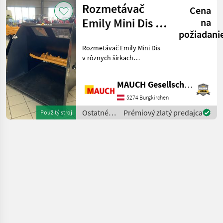
poľnohospodárske
koncentrátov, vložk
Rozmetávač
Cena
silové
stroje /
Emily Mini Dis s
na
Emily
požiadani
bočnými kefami
Rozmetávač Emily Mini Dis
v rôznych šírkach
ŠTANDARDNÁ VÝBAVA •
Skrutkovaný, nastaviteľný a
MAUCH Gesellschaft m.b.H. & Co.KG
vymeniteľný držiak •
Plastový pás s bočnými
5274 Burgkirchen
vodiacimi remeňmi a
Ostatné
Prémiový zlatý predajca
Použitý stroj
tesniac
poľnohospodárske
silové
stroje /
Emily