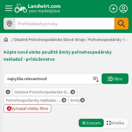
Prehľadávať ponuky
/
Ostatné Poľnohospodárske Silové Stroje
/
Poľnohospodársky Naklad
Kúpte nové alebo použité Emily poľnohospodársky
nakladač - príslušenstvo
Takto sa vykonáva triedenie na Landwirt.com
Filtre
x
x
Ostatne Polnohospodarske Silove Stroje
x
x
Polnohospodarsky Nakladac Prislusenstvo
Emily
x
Vymazať všetky filtre
Zoznam
Mriežka