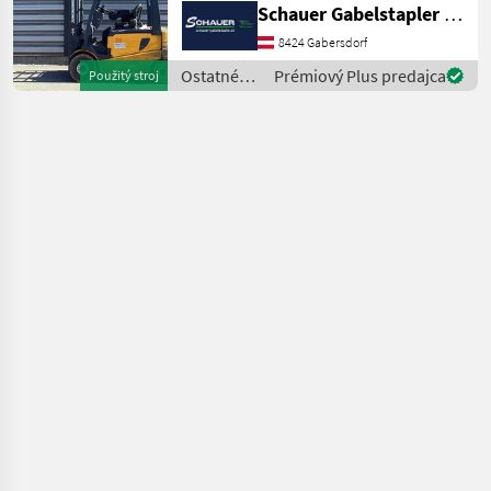
Schauer Gabelstapler GmbH
2060mm, Freihub: 1530mm,
Gabellänge: 1200mm,
8424 Gabersdorf
Batterie: Hawker PzS Bj.
Ostatné
Prémiový Plus predajca
Použitý stroj
2017 80V 650Ah , Bereifung
poľnohospodárske
silové
stroje /
Sonstige