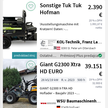
poľnohospodárske
Sonstige Tuk Tuk
Hydraulische Lenkung
2.390
silové
stroje /
Hofman
€
Sonstige
20 % s DPH
!Ausstellungsmaschine mit
1.991,67 €
netto
Kratzern! Daten: -
Motorleistung: 1.000 W -
Batteriekapazität: 72 -
KOL-Technik, Franz Lampl-Küssner
Reichweite: ca. 65–70 km -
Maximale Geschwindigkeit:
8093 St. Peter am Ottersbach
35 km/h -
Ostatné
Prémiový Plus predajca
predvádzací stroj
poľnohospodárske
Giant G2300 Xtra
39.151
silové
stroje /
HD EURO
€
Sonstige
26 kS/19 kW
R. v. 2023
500 h
19 % s DPH
32.900 €
netto
GIANT G2300 X-TRA HD
Hoflader – Baujahr 2023 –
nur 500 Betriebsstunden
WSU Baumaschinenhandel u. Gerätevermietung GmbH
Zum Verkauf steht ein
gepflegter GIANT G2300 X-
82439 Großweil