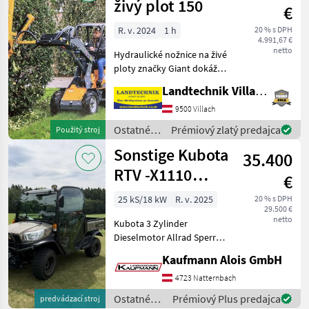
živý plot 150
€
R. v. 2024
1 h
20 % s DPH
4.991,67 €
netto
Hydraulické nožnice na živé
ploty značky Giant dokážu
strihať živé ploty a konáre s
Landtechnik Villach GmbH
priemerom až 5 cm,
pracovná šírka: 150 cm,
9500 Villach
potrebný je 1 riadiaci
Ostatné
Prémiový zlatý predajca
Použitý stroj
modul DW, origi
poľnohospodárske
Sonstige Kubota
35.400
silové
stroje /
RTV -X1110
€
Giant
Realtree
25 kS/18 kW
R. v. 2025
20 % s DPH
29.500 €
netto
Kubota 3 Zylinder
Dieselmotor Allrad Sperre
Kabine mit Heizung
Kaufmann Alois GmbH
Fronthydraulik
Einhebelsteuergerät
4723 Natternbach
40km/h Stufenloses
Ostatné
Prémiový Plus predajca
predvádzací stroj
Hydrostatgetriebe