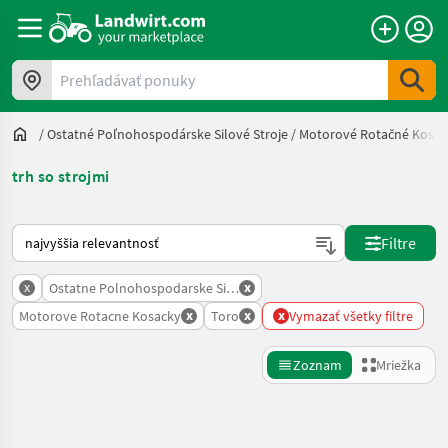
Prehľadávať ponuky
/
Ostatné Poľnohospodárske Silové Stroje
/
Motorové Rotačné Kosač
trh so strojmi
Takto sa vykonáva triedenie na Landwirt.com
Filtre
x
x
Ostatne Polnohospodarske Silove Stroje
x
x
x
Motorove Rotacne Kosacky
Toro
Vymazať všetky filtre
Zoznam
Mriežka