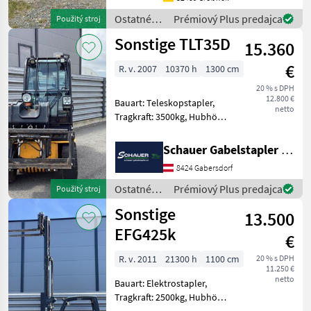
TRA HD Hoflader aus
Ostatné
Prémiový Plus predajca
Použitý stroj
Baujahr 2023. Die Maschi
poľnohospodárske
Sonstige TLT35D
15.360
silové
stroje /
€
R. v. 2007
10370 h
1300 cm
Giant
20 % s DPH
12.800 €
Bauart: Teleskopstapler,
netto
Tragkraft: 3500kg, Hubhöhe:
4400mm, Batterie: Starter
10V , Bereifung vorne:
Schauer Gabelstapler GmbH
Vollgummi Einfach 60 - 80%
8424 Gabersdorf
, Bereifung hinten:
Vollgummi Einfac
Ostatné
Prémiový Plus predajca
Použitý stroj
poľnohospodárske
Sonstige
13.500
silové
stroje /
EFG425k
€
Sonstige
R. v. 2011
21300 h
1100 cm
20 % s DPH
11.250 €
netto
Bauart: Elektrostapler,
Tragkraft: 2500kg, Hubhöhe:
4450mm, Bauhöhe: