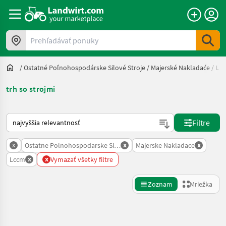
Prehľadávať ponuky
/
Ostatné Poľnohospodárske Silové Stroje
/
Majerské Nakladaće
/
Lc
trh so strojmi
Takto sa vykonáva triedenie na Landwirt.com
Filtre
x
x
x
Ostatne Polnohospodarske Silove Stroje
Majerske Nakladace
x
x
Lccm
Vymazať všetky filtre
Zoznam
Mriežka