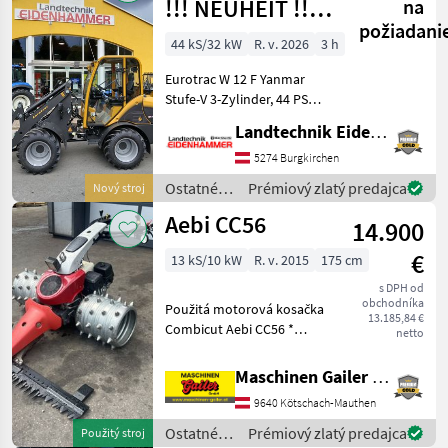
!!! NEUHEIT !!!
na
požiadani
Prompt
44 kS/32 kW
R. v. 2026
3 h
Verfügbar
Eurotrac W 12 F Yanmar
Stufe-V 3-Zylinder, 44 PS
Hubkraft 1400 kg
Landtechnik Eidenhammer GmbH
Eigengewicht 2620 kg
Hubhöhe 290 cm Bauhöhe
5274 Burgkirchen
233 cm Radladerbreite 150
Ostatné
Prémiový zlatý predajca
Nový stroj
cm Joystick-Steue
poľnohospodárske
Aebi CC56
14.900
silové
stroje /
€
13 kS/10 kW
R. v. 2015
175 cm
Eurotrac
s DPH od
obchodníka
Použitá motorová kosačka
13.185,84 €
Combicut Aebi CC56 *
netto
Motor Honda GX390 s
výkonom 13 PS, benzínový,
Maschinen Gailer GmbH
1-valcový * Samostatný
9640 Kötschach-Mauthen
hydrostatický pohon pre
každé koleso * S možnosťo
Ostatné
Prémiový zlatý predajca
Použitý stroj