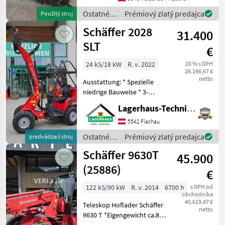
taktným motorom MAG-
KUBOTA a pneumatikami.
Ostatné
Prémiový zlatý predajca
Použitý stroj
Kolesá s mriež
poľnohospodárske
Schäffer 2028
31.400
silové
stroje /
SLT
€
Aebi
24 kS/18 kW
R. v. 2022
20 % s DPH
26.166,67 €
netto
Ausstattung: * Spezielle
niedrige Bauweise * 3-
Zylinder-Dieselmotor
Lagerhaus-Technik Flachau
Kubota D1105 18, 5 kW (25
PS) * Hydrostatischer
5542 Flachau
Allradantrieb mit
Ostatné
Prémiový zlatý predajca
predvádzací stroj
automotiver Steuerung *
poľnohospodárske
Schäffer 9630T
Be
45.900
silové
stroje /
(25886)
€
Schäffer
122 kS/90 kW
R. v. 2014
6700 h
s DPH od
obchodníka
40.619,47 €
Teleskop Hoflader Schäffer
netto
9630 T *Eigengewicht ca.8 t
*Bereifung 400/55-22, 5