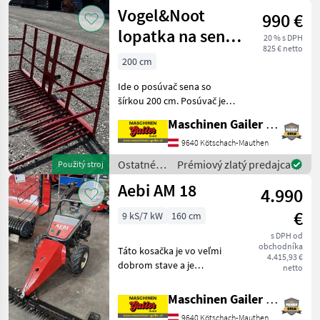
poľnohospodárske
Vogel&Noot
990 €
silové
stroje /
lopatka na seno
20 % s DPH
Aebi
825 € netto
200 cm
200 cm
Ide o posúvač sena so
šírkou 200 cm. Posúvač je
kompatibilný s modelom
Maschinen Gailer GmbH
Vogel & Noot Jet. 5 dlhých
hrotov a 20 krátkych
9640 Kötschach-Mauthen
hrotov, po 2 hroty na
Ostatné
Prémiový zlatý predajca
Použitý stroj
každej strane. Zhrabá
poľnohospodárske
Aebi AM 18
4.990
silové
stroje /
€
9 kS/7 kW
160 cm
Vogel&Noot
s DPH od
obchodníka
Táto kosačka je vo veľmi
4.415,93 €
dobrom stave a je
netto
kompletne vybavená 160
cm rezacím lištom s
Maschinen Gailer GmbH
bočným vysekávaním, 4-
9640 Kötschach-Mauthen