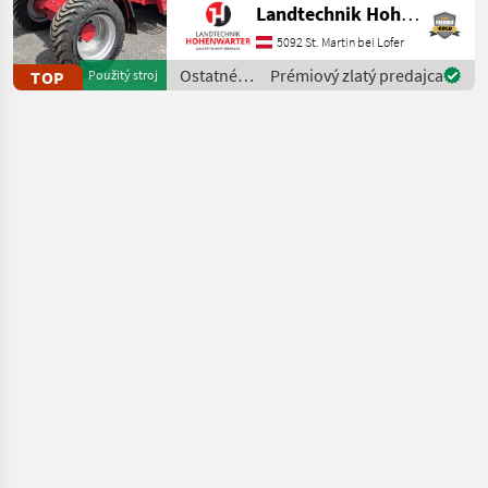
Landtechnik Hohenwarter GmbH
*Kipplast 4200 kg
*Radstand 2.52 m
5092 St. Martin bei Lofer
*Fahrgeschwindigkeit 20
Ostatné
Prémiový zlatý predajca
TOP
Použitý stroj
km/h *Wenderadius innen
poľnohospodárske
4.7
silové
stroje /
Schäffer