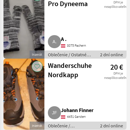
Pro Dyneema
DPH je
neaplikovateľné
A .
8075 Pachern
Oblečenie / Ostatné
2 dní online
Inzerát
oblečenie
Wanderschuhe
20 €
Nordkapp
DPH je
neaplikovateľné
Johann Finner
4451 Garsten
Oblečenie /
2 dní online
Inzerát