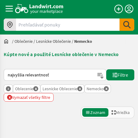
Prehľadávať ponuky
/
Oblečenie
/
Lesnícke Oblečenie
/
Nemecko
Kúpte nové a použité Lesnícke oblečenie v Nemecko
Takto sa vykonáva triedenie na Landwirt.com
Filtre
x
x
x
x
Oblecenie
Lesnicke Oblecenie
Nemecko
x
Vymazať všetky filtre
Zoznam
Mriežka