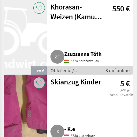
Voľnočasové oblečenie
Khorasan-
550 €
Weizen (Kamut®)
aus
regenerativer
Landwirtschaft
Zsuzsanna Tóth
6774 Ferencszallas
Oblečenie /
3 dní online
Inzerát
Poľnohospodárstvo
Skianzug Kinder
5 €
DPH je
neaplikovateľné
- K.e
8750 Judenburg