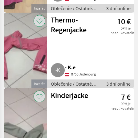
Oblečenie / Ostatné
3 dní online
Inzerát
oblečenie
Thermo-
10 €
Regenjacke
DPH je
neaplikovateľné
- K.e
8750 Judenburg
Oblečenie / Ostatné
3 dní online
Inzerát
oblečenie
Kinderjacke
7 €
DPH je
neaplikovateľné