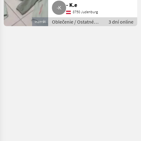
- K.e
8750 Judenburg
Oblečenie / Ostatné
3 dní online
Inzerát
oblečenie