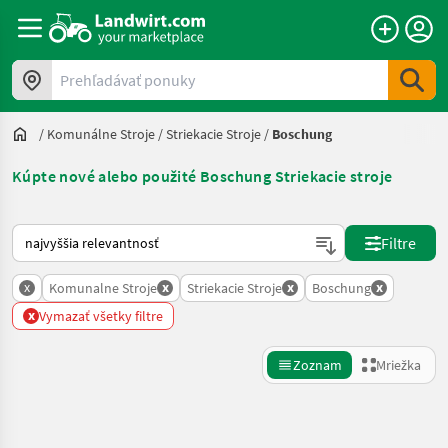
Prehľadávať ponuky
/
Komunálne Stroje
/
Striekacie Stroje
/
Boschung
Kúpte nové alebo použité Boschung Striekacie stroje
Takto sa vykonáva triedenie na Landwirt.com
Filtre
x
x
x
x
Komunalne Stroje
Striekacie Stroje
Boschung
x
Vymazať všetky filtre
Zoznam
Mriežka