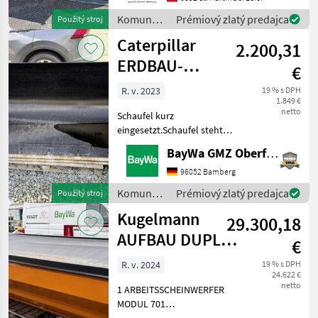
Punkt *Räumbreite: 2, 65 m
Komunálne
Prémiový zlatý predajca
Použitý stroj
*3-scharige Ausführung *3,
stroje /
Caterpillar
10 m Pflugbreite
2.200,31
Sonstige
ERDBAU-
€
SCHAUFEL 1,1
R. v. 2023
19 % s DPH
1.849 €
M³, 2.060
netto
Schaufel kurz
eingesetzt.Schaufel steht
am Standort Neuensalz.
BayWa GMZ Oberfranken
Komunálne stroje Ostatné
komunálne náradia
96052 Bamberg
Komunálne
Prémiový zlatý predajca
Použitý stroj
stroje /
Kugelmann
29.300,18
Caterpillar
AUFBAU DUPLEX
€
3,2 M³
R. v. 2024
19 % s DPH
24.622 €
netto
1 ARBEITSSCHEINWERFER
MODUL 701
AUFSTIEGSLEITER A