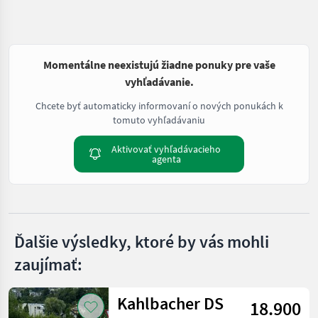
Momentálne neexistujú žiadne ponuky pre vaše
vyhľadávanie.
Chcete byť automaticky informovaní o nových ponukách k
tomuto vyhľadávaniu
Aktivovať vyhľadávacieho
agenta
Ďalšie výsledky, ktoré by vás mohli
zaujímať:
Kahlbacher DS
18.900