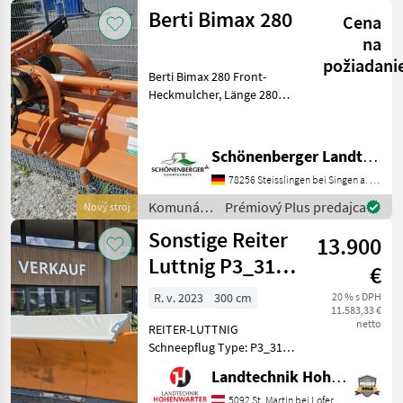
stroje /
Berti Bimax 280
lagernd
Cena
Hydrac
na
požiadani
Berti Bimax 280 Front-
Heckmulcher, Länge 280
3Ya Messer Gelenkwelle
60/1000N Rohrlänge 2500
hydr. Seitenverschiebung, 1
Schönenberger Landtechnik OHG
Satz Kufen, Ketten H260
78256 Steisslingen bei Singen a. Htwl.
Doppelter Dreipunktbo
Komunálne
Prémiový Plus predajca
Nový stroj
stroje /
Sonstige Reiter
13.900
Berti
Luttnig P3_3103
€
(26120)
R. v. 2023
300 cm
20 % s DPH
11.583,33 €
netto
REITER-LUTTNIG
Schneepflug Type: P3_3101
Hochsteigender
Landtechnik Hohenwarter GmbH
Schneepflug mit 3
Pflugscharen. *Anbau 3
5092 St. Martin bei Lofer