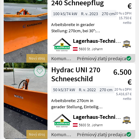
240 Schneepflug
€
100 kS/74 kW
R. v. 2023
270 cm
20 % s DPH
15.750 €
netto
Arbeitsbreite in gerader
Stellung: 270cm, bei 30°:
240cm, mit Schneeblende
Lagerhaus-Technik St. Johann
Gummi, lagernd und sofort
verfügbar. Wir bitten
5600 St. Johann
telefonisch oder per Mail
Komunálne
Prémiový zlatý predajca
Nový stroj
Ihren Besuch be
stroje /
Hydrac UNI 270
6.500
Kahlbacher
Schneeschild
€
50 kS/37 kW
R. v. 2022
270 cm
20 % s DPH
5.416,67 €
netto
Arbeitsbreite: 270cm in
gerader Stellung, Einteiliges
Schild mit
Lagerhaus-Technik St. Johann
überlastsicherung, hydr.
Schwenkbar, 3- Punkt
5600 St. Johann
Anbau, Schwenkbereich
Komunálne
Prémiový zlatý predajca
Nový stroj
+-30°, mit Schockventil,