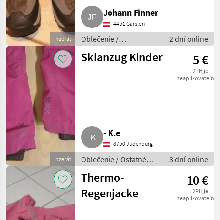
Johann Finner
4451 Garsten
Oblečenie /
2 dní online
Inzerát
Voľnočasové oblečenie
Skianzug Kinder
5 €
DPH je
neaplikovateľné
- K.e
8750 Judenburg
Oblečenie / Ostatné
3 dní online
Inzerát
oblečenie
Thermo-
10 €
Regenjacke
DPH je
neaplikovateľné