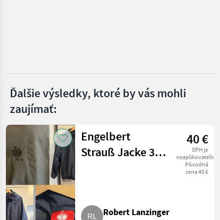
Meindl
MARKETPLACE
Ponuky
Drobné
Marketplace
predajcov
inzeráty
Ďalšie výsledky, ktoré by vás mohli
zaujímať:
Engelbert
40 €
Strauß Jacke 3 in
DPH je
neaplikovateľné
1
Pôvodná
cena 45 €
Robert Lanzinger