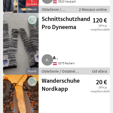
5523 Neubach
Oblečenie /
2 Mesiace online
Inzerát
Ostatné oblečenie
Schnittschutzhandschuhe
120 €
Pro Dyneema
DPH je
neaplikovateľné
A .
8075 Pachern
Oblečenie / Ostatné
Od včera
Inzerát
oblečenie
Wanderschuhe
20 €
Nordkapp
DPH je
neaplikovateľné