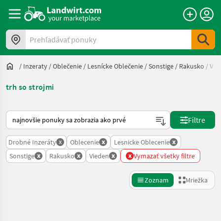
Prehľadávať ponuky
/
Inzeraty
/
Oblečenie
/
Lesnícke Oblečenie
/
Sonstige
/
Rakusko
/
Vie
trh so strojmi
Takto sa vykonáva triedenie na Landwirt.com
Filtre
x
x
x
Drobné Inzeráty
Oblecenie
Lesnicke Oblecenie
x
x
x
x
Sonstige
Rakusko
Vieden
Vymazať všetky filtre
Zoznam
Mriežka