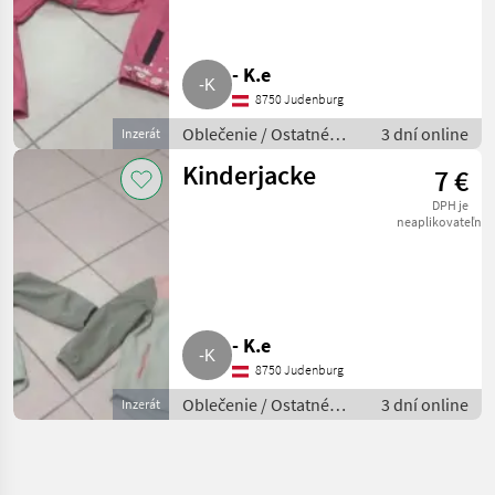
- K.e
8750 Judenburg
Oblečenie / Ostatné
3 dní online
Inzerát
oblečenie
Kinderjacke
7 €
DPH je
neaplikovateľné
- K.e
8750 Judenburg
Oblečenie / Ostatné
3 dní online
Inzerát
oblečenie