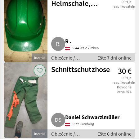
Helmschale,
DPH je
neaplikovateľné
Bauhelm
R .
3844 Waldkirchen
Oblečenie /
Ešte 7 dní online
Inzerát
Lesnícke oblečenie
Schnittschutzhose
30 €
DPH je
neaplikovateľné
Pôvodná
cena 25 €
Daniel Schwarzlmüller
3352 Kürnberg
Oblečenie /
Ešte 6 dní online
Inzerát