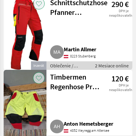
Schnittschutzhose
290 €
Pfanner
DPH je
neaplikovateľné
Gladiator
Ventilation 2
Martin Allmer
8223 Stubenberg
Oblečenie /
2 Mesiace online
Inzerát
Lesnícke oblečenie
Timbermen
120 €
Regenhose Pro
DPH je
neaplikovateľné
Tech
Anton Hemetsberger
4852 Weyregg am Attersee