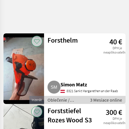
Forsthelm
40 €
DPH je
neaplikovateľné
Simon Matz
8321 Sankt Margarethen an der Raab
Oblečenie /
3 Mesiace online
Inzerát
Lesnícke oblečenie
Forststiefel
300 €
Rozes Wood S3
DPH je
neaplikovateľné