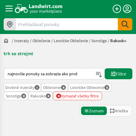
Prehľadávať ponuky
/
Inzeraty
/
Oblečenie
/
Lesnícke Oblečenie
/
Sonstige
/
Rakusko
trh so strojmi
Takto sa vykonáva triedenie na Landwirt.com
Filtre
x
x
x
Drobné Inzeráty
Oblecenie
Lesnicke Oblecenie
x
x
x
Sonstige
Rakusko
Vymazať všetky filtre
Zoznam
Mriežka