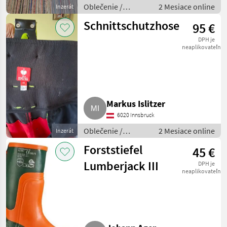
Oblečenie /
2 Mesiace online
Inzerát
Lesnícke oblečenie
Schnittschutzhose
95 €
DPH je
neaplikovateľné
Markus Islitzer
6020 Innsbruck
Oblečenie /
2 Mesiace online
Inzerát
Lesnícke oblečenie
Forststiefel
45 €
Lumberjack III
DPH je
neaplikovateľné