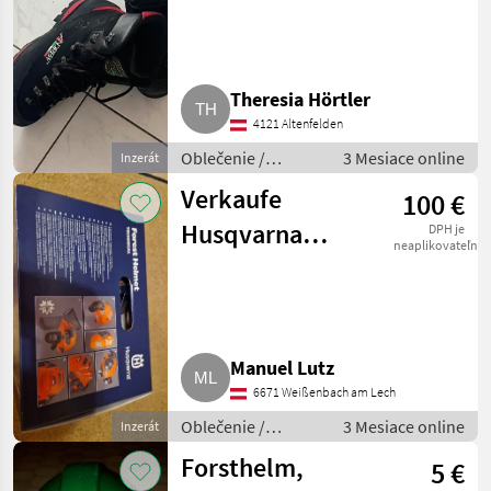
Theresia Hörtler
4121 Altenfelden
Oblečenie /
3 Mesiace online
Inzerát
Lesnícke oblečenie
Verkaufe
100 €
Husqvarna
DPH je
neaplikovateľné
Forsthelm
Manuel Lutz
6671 Weißenbach am Lech
Oblečenie /
3 Mesiace online
Inzerát
Lesnícke oblečenie
Forsthelm,
5 €