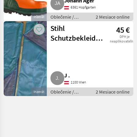
Johann Ager
6361 Hopfgarten
Oblečenie /
2 Mesiace online
Inzerát
Lesnícke oblečenie
Stihl
45 €
Schutzbekleidung
DPH je
neaplikovateľné
Beinschutz
J .
1100 Wien
Oblečenie /
2 Mesiace online
Inzerát
Lesnícke oblečenie