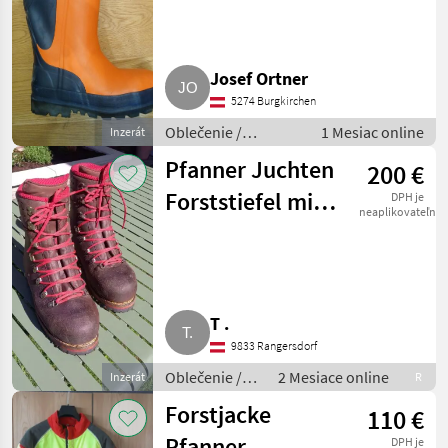
Orange
Josef Ortner
5274 Burgkirchen
Oblečenie /
1 Mesiac online
Inzerát
Lesnícke oblečenie
Pfanner Juchten
200 €
Forststiefel mit
DPH je
neaplikovateľné
Klappeisen 43
T .
9833 Rangersdorf
Oblečenie /
2 Mesiace online
Inzerát
R
Lesnícke
Forstjacke
110 €
oblečenie
Pfanner
DPH je