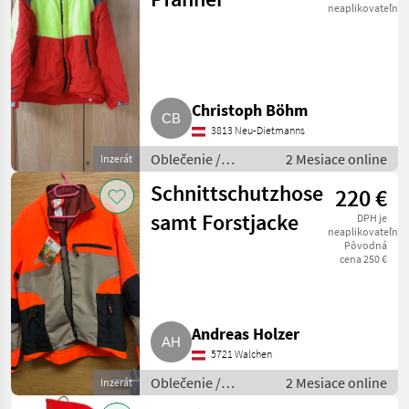
neaplikovateľné
Christoph Böhm
3813 Neu-Dietmanns
Oblečenie /
2 Mesiace online
Inzerát
Lesnícke oblečenie
Schnittschutzhose
220 €
samt Forstjacke
DPH je
neaplikovateľné
Pôvodná
cena 250 €
Andreas Holzer
5721 Walchen
Oblečenie /
2 Mesiace online
Inzerát
Lesnícke oblečenie