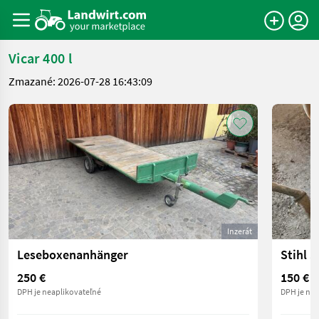
Vicar 400 l
Zmazané: 2026-07-28 16:43:09
Inzerát
Leseboxenanhänger
Stihl 
250 €
150 €
DPH je neaplikovateľné
DPH je nea