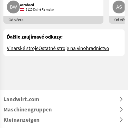
Bernhard
A
3125 Dolné Rakúsko
Od včera
Od včer
Ďalšie zaujímavé odkazy:
Vinarské stroje
Ostatné stroje na vinohradníctvo
Landwirt.com
Maschinengruppen
Kleinanzeigen