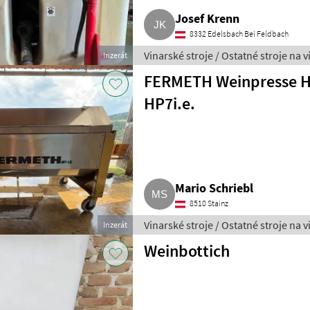
Josef Krenn
8332 Edelsbach Bei Feldbach
Vinarské stroje / Ostatné stroje na 
Inzerát
FERMETH Weinpresse H
HP7i.e.
Mario Schriebl
8510 Stainz
Vinarské stroje / Ostatné stroje na 
Inzerát
Weinbottich