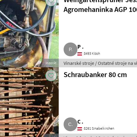
Agromehaninka AGP 1
P .
8493 Klöch
Vinarské stroje / Ostatné stroje na 
Inzerát
Schraubanker 80 cm
C .
8261 Sinabelkirchen