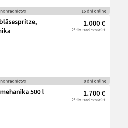
vinohradníctvo
15 dní online
bläsespritze,
1.000 €
nika
DPH je neaplikovateľné
vinohradníctvo
8 dní online
omehanika 500 l
1.700 €
DPH je neaplikovateľné