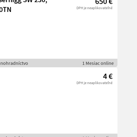
650 €
00TN
DPH je neaplikovateľné
vinohradníctvo
1 Mesiac online
4 €
DPH je neaplikovateľné