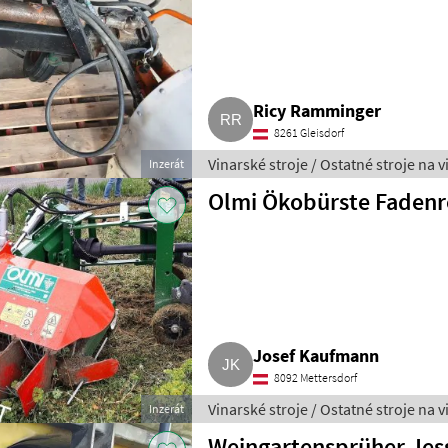
Ricy Ramminger
8261 Gleisdorf
Vinarské stroje / Ostatné stroje na 
Inzerát
Olmi Ökobürste Fadenr
Josef Kaufmann
8092 Mettersdorf
Vinarské stroje / Ostatné stroje na 
Inzerát
Weingartensprüher Jes