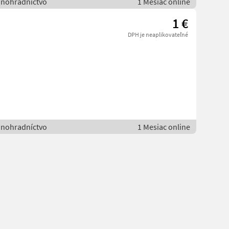
vinohradníctvo
1 Mesiac online
1 €
DPH je neaplikovateľné
vinohradníctvo
1 Mesiac online