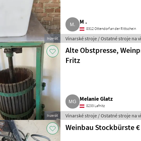
M .
8312 Ottendorf an der Rittschein
Vinarské stroje / Ostatné stroje na 
Inzerát
Alte Obstpresse, Weinp
Fritz
Melanie Glatz
8233 Lafnitz
Vinarské stroje / Ostatné stroje na 
Inzerát
Weinbau Stockbürste € 