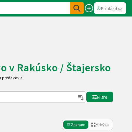
Prihlásiť sa
vo v Rakúsko / Štajersko
h predajcov a
Filtre
Zoznam
Mriežka