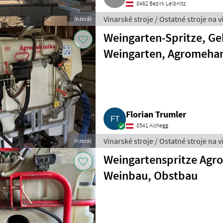
8462 Bezirk Leibnitz
Vinarské stroje / Ostatné stroje na 
Inzerát
Weingarten-Spritze, Ge
Weingarten, Agromeha
Florian Trumler
8541 Aichegg
Vinarské stroje / Ostatné stroje na 
Inzerát
Weingartenspritze Agr
Weinbau, Obstbau