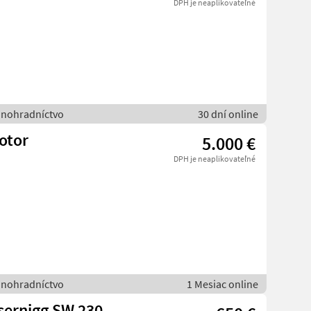
DPH je neaplikovateľné
vinohradníctvo
30 dní online
otor
5.000 €
DPH je neaplikovateľné
vinohradníctvo
1 Mesiac online
sernigg SW 230,