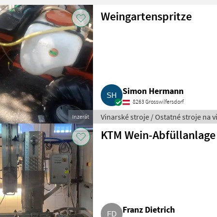
Weingartenspritze
Simon Hermann
8263 Grosswilfersdorf
Vinarské stroje / Ostatné stroje na 
Inzerát
KTM Wein-Abfüllanlage
Franz Dietrich