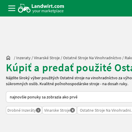
/
Inzeraty
/
Vinarské Stroje
/
Ostatné Stroje Na Vinohradníctvo
/
Rak
Kúpiť a predať použité Ost
Nájdite široký výber použitých Ostatné stroje na vinohradníctvo za vý
súkromných osôb. Kvalitné poľnohospodárske stroje - na dosah ruky.
Takto sa vykonáva triedenie na Landwirt.com
x
x
Drobné Inzeráty
Vinarske Stroje
Ostatne Stroje Na Vinohradni