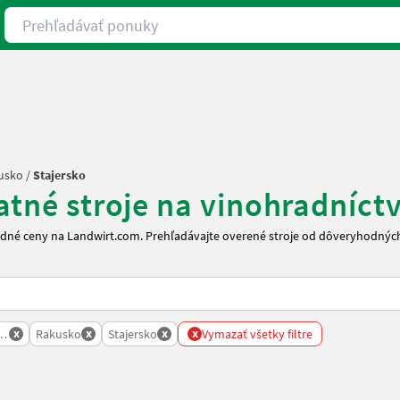
Prehľadávať ponuky
usko
/
Stajersko
atné stroje na vinohradníct
hodné ceny na Landwirt.com. Prehľadávajte overené stroje od dôveryhodnýc
x
x
x
x
ctvo
Rakusko
Stajersko
Vymazať všetky filtre