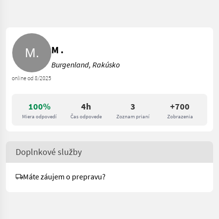
M .
Burgenland, Rakúsko
online od 8/2025
100%
4h
3
+700
Miera odpovedí
Čas odpovede
Zoznam prianí
Zobrazenia
Doplnkové služby
Máte záujem o prepravu?