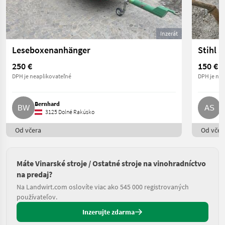
Inzerát
Leseboxenanhänger
Stihl 
250 €
150 €
DPH je neaplikovateľné
DPH je nea
Bernhard
A
3125 Dolné Rakúsko
Od včera
Od včer
Máte Vinarské stroje / Ostatné stroje na vinohradníctvo
na predaj?
Na Landwirt.com oslovíte viac ako 545 000 registrovaných
používateľov.
Inzerujte zdarma