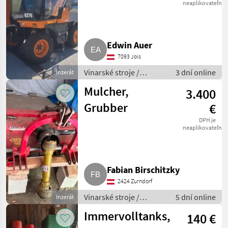
neaplikovateľné
Sonstige
41
Clemens
2
Edwin Auer
Pellenc
2
7093 Jois
Vinarské stroje /
3 dní online
Inzerát
Binger
1
Ostatné stroje na
Mulcher,
3.400
vinohradníctvo
MARKETPLACE
Grubber
€
Ponuky
Drobné
DPH je
Marketplace
neaplikovateľné
predajcov
inzeráty
Fabian Birschitzky
2424 Zurndorf
Vinarské stroje /
5 dní online
Inzerát
Ostatné stroje na
Immervolltanks,
140 €
vinohradníctvo