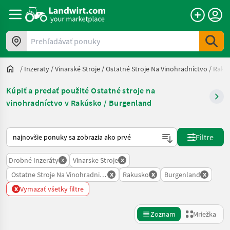
Prehľadávať ponuky
/
Inzeraty
/
Vinarské Stroje
/
Ostatné Stroje Na Vinohradníctvo
/
Raku
Kúpiť a predať použité Ostatné stroje na
vinohradníctvo v Rakúsko / Burgenland
Takto sa vykonáva triedenie na Landwirt.com
Filtre
x
x
Drobné Inzeráty
Vinarske Stroje
x
x
x
Ostatne Stroje Na Vinohradnictvo
Rakusko
Burgenland
x
Vymazať všetky filtre
Zoznam
Mriežka