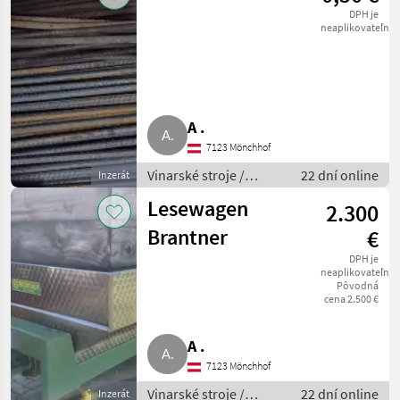
DPH je
neaplikovateľné
A .
7123 Mönchhof
Vinarské stroje /
22 dní online
Inzerát
Ostatné stroje na
Lesewagen
2.300
vinohradníctvo
Brantner
€
DPH je
neaplikovateľné
Pôvodná
cena 2.500 €
A .
7123 Mönchhof
Vinarské stroje /
22 dní online
Inzerát