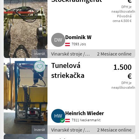
DPH je
neaplikovateľné
Pôvodná
cena 4.500 €
Dominik W
7093 Jois
Vinarské stroje /
2 Mesiace online
Inzerát
Ostatné stroje na
Tunelová
1.500
vinohradníctvo
striekačka
€
DPH je
neaplikovateľné
Heinrich Wieder
7311 Neckenmarkt
Vinarské stroje /
2 Mesiace online
Inzerát
Ostatné stroje na