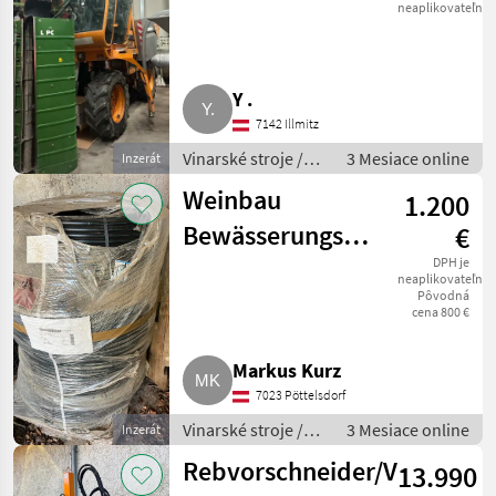
neaplikovateľné
Y .
7142 Illmitz
Vinarské stroje /
3 Mesiace online
Inzerát
Ostatné stroje na
Weinbau
1.200
vinohradníctvo
Bewässerungsschlauch,
€
neu
DPH je
neaplikovateľné
Pôvodná
cena 800 €
Markus Kurz
7023 Pöttelsdorf
Vinarské stroje /
3 Mesiace online
Inzerát
Ostatné stroje na
Rebvorschneider/Vorschnei
13.990
vinohradníctvo