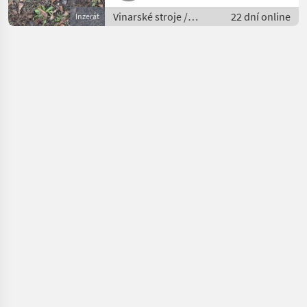
Vinarské stroje /
22 dní online
Inzerát
Ostatné stroje na
vinohradníctvo