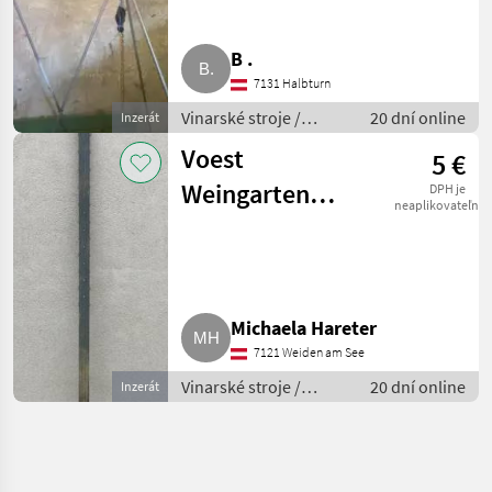
B .
7131 Halbturn
Vinarské stroje /
20 dní online
Inzerát
Ostatné stroje na
Voest
5 €
vinohradníctvo
Weingarten
DPH je
neaplikovateľné
Stahlpfahl
Zeilen-
Reihensteher
Michaela Hareter
60/40
7121 Weiden am See
Vinarské stroje /
20 dní online
Inzerát
Ostatné stroje na
vinohradníctvo