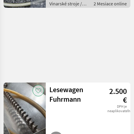
Vinarské stroje /
2 Mesiace online
Inzerát
Ostatné stroje na
vinohradníctvo
Lesewagen
2.500
Fuhrmann
€
DPH je
neaplikovateľné