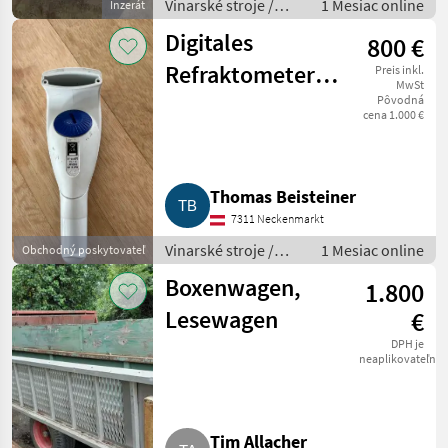
Vinarské stroje /
1 Mesiac online
Inzerát
Ostatné stroje na
Digitales
800 €
vinohradníctvo
Refraktometer
Preis inkl.
MwSt
Mettler Toledo
Pôvodná
cena 1.000 €
30PX
Thomas Beisteiner
7311 Neckenmarkt
Vinarské stroje /
1 Mesiac online
Obchodný poskytovateľ
Ostatné stroje na
Boxenwagen,
1.800
vinohradníctvo
Lesewagen
€
DPH je
neaplikovateľné
Tim Allacher