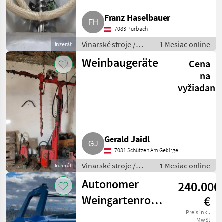
Franz Haselbauer
7083 Purbach
Vinarské stroje /
1 Mesiac online
Inzerát
Ostatné stroje na
Weinbaugeräte
Cena
vinohradníctvo
na
vyžiadani
Gerald Jaidl
7081 Schützen Am Gebirge
Vinarské stroje /
1 Mesiac online
Inzerát
Ostatné stroje na
Autonomer
240.000
vinohradníctvo
Weingartenroboter
€
Bakus
Preis inkl.
MwSt