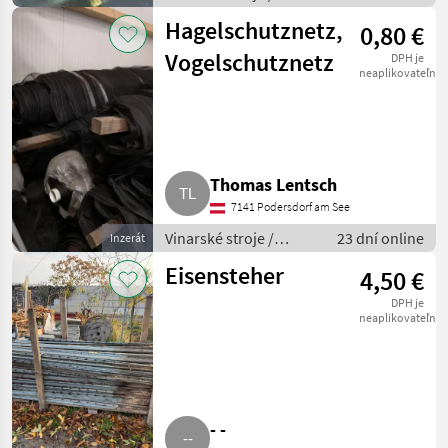
Ostatné stroje na
Hagelschutznetz,
0,80 €
vinohradníctvo
Vogelschutznetz
DPH je
neaplikovateľné
Thomas Lentsch
7141 Podersdorf am See
Vinarské stroje /
23 dní online
Inzerát
Ostatné stroje na
Eisensteher
4,50 €
vinohradníctvo
DPH je
neaplikovateľné
- -