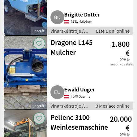
Brigitte Dotter
7131 Halbturn
Vinarské stroje /
Ešte 1 dní online
Inzerát
Ostatné stroje na
Dragone L145
1.800
vinohradníctvo
Mulcher
€
DPH je
neaplikovateľné
Ewald Unger
7540 Güssing
Vinarské stroje /
3 Mesiace online
Inzerát
Ostatné stroje na
Pellenc 3100
20.000
vinohradníctvo
Weinlesemaschine
€
DPH je