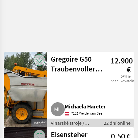
Gregoire G50
12.900
Traubenvollernter,
€
Lesemaschine,
DPH je
neaplikovateľné
Modell G50MSD
Michaela Hareter
7121 Weiden am See
Vinarské stroje /
22 dní online
Inzerát
Ostatné stroje na
Eisensteher
0,50 €
vinohradníctvo