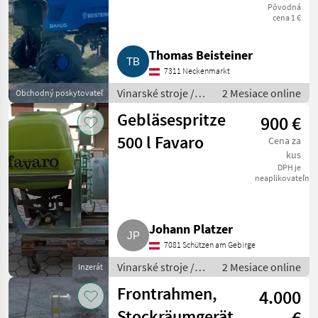
Pôvodná
cena 1 €
Thomas Beisteiner
7311 Neckenmarkt
Vinarské stroje /
2 Mesiace online
Obchodný poskytovateľ
Ostatné stroje na
Gebläsespritze
900 €
vinohradníctvo
500 l Favaro
Cena za
kus
DPH je
neaplikovateľné
Johann Platzer
7081 Schützen am Gebirge
Vinarské stroje /
2 Mesiace online
Inzerát
Ostatné stroje na
Frontrahmen,
4.000
vinohradníctvo
Stockräumgerät
€