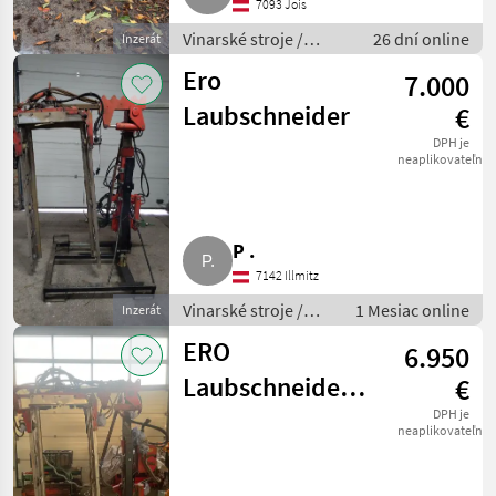
7093 Jois
Vinarské stroje /
26 dní online
Inzerát
Ostatné stroje na
Ero
7.000
vinohradníctvo
Laubschneider
€
DPH je
neaplikovateľné
P .
7142 Illmitz
Vinarské stroje /
1 Mesiac online
Inzerát
Ostatné stroje na
ERO
6.950
vinohradníctvo
Laubschneider
€
1-reihig
DPH je
neaplikovateľné
überzeilig, Bj.
2010