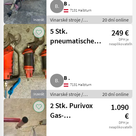
B .
7131 Halbturn
Vinarské stroje /
20 dní online
Inzerát
Ostatné stroje na
5 Stk.
249 €
vinohradníctvo
pneumatische
DPH je
neaplikovateľné
Scheren,
Betriebsauflösung
B .
7131 Halbturn
Vinarské stroje /
20 dní online
Inzerát
Ostatné stroje na
2 Stk. Purivox
1.090
vinohradníctvo
Gas-
€
Knallschreckgeräte,
DPH je
neaplikovateľné
Vogelabwehr