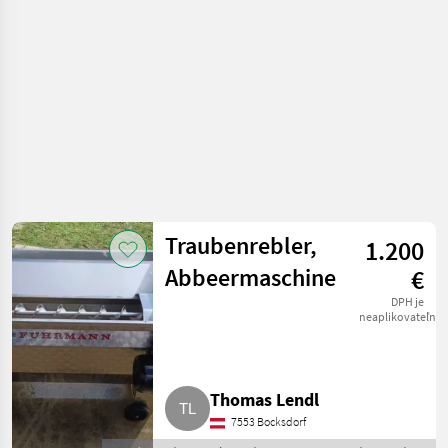
Traubenrebler,
1.200
Abbeermaschine
€
DPH je
neaplikovateľné
Thomas Lendl
7553 Bocksdorf