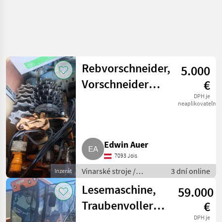
Spresniť
hľadanie
Rebvorschneider,
5.000
Kategória
Krajina
Filtre
4
2
Vorschneider
€
Zobraziť
Weingarten
DPH je
AKTUÁLNA
neaplikovateľné
Resetovať
46
CESTA
Pellenc
výsledkov
poľnohospodárska
technika
Edwin Auer
Vinarske
Stroje
7093 Jois
Ostatne Stroje
Vinarské stroje /
3 dní online
Inzerát
Na
Ostatné stroje na
Vinohradnictvo
Lesemaschine,
59.000
vinohradníctvo
VYBRAŤ
Traubenvollernter,
€
KATEGÓRIU
Pellenc 8270
DPH je