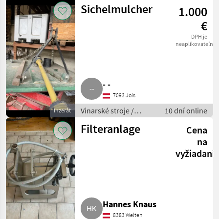
Ostatné stroje na
Sichelmulcher
1.000
vinohradníctvo
€
DPH je
neaplikovateľné
- -
7093 Jois
Vinarské stroje /
10 dní online
Inzerát
Ostatné stroje na
Filteranlage
Cena
vinohradníctvo
na
vyžiadani
Hannes Knaus
8383 Welten