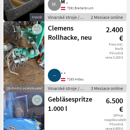
M .
7091 Breitenbrunn
Vinarské stroje /
2 Mesiace online
Inzerát
Ostatné stroje na
Clemens
2.400
vinohradníctvo
Rollhacke, neu
€
Preis inkl.
MwSt
Pôvodná
cena 3.200 €
- -
7163 Andau
Vinarské stroje /
3 Mesiace online
Obchodný poskytovateľ
Ostatné stroje na
Gebläsespritze
6.500
vinohradníctvo
1.000 l
€
DPH je
neaplikovateľné
Pôvodná
cena 6.800 €