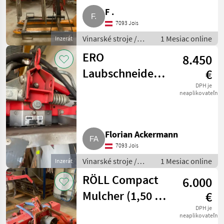
F .
7093 Jois
Vinarské stroje /
1 Mesiac online
Inzerát
Ostatné stroje na
ERO
8.450
vinohradníctvo
Laubschneider
€
1-reihig
DPH je
neaplikovateľné
überzeilig (Bj.
2010)
Florian Ackermann
7093 Jois
Vinarské stroje /
1 Mesiac online
Inzerát
Ostatné stroje na
RÖLL Compact
6.000
vinohradníctvo
Mulcher (1,50 m
€
– 2,04 m)
DPH je
neaplikovateľné