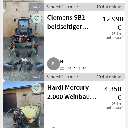
Vinarské stroje /
18 dní online
Inzerát
Ostatné stroje na
Clemens SB2
12.990
vinohradníctvo
beidseitiger
€
Stockräumer,
DPH je
neaplikovateľné
Aushebungen,
Zubehör
B .
7131 Halbturn
Vinarské stroje /
20 dní online
Inzerát
Ostatné stroje na
Hardi Mercury
4.350
vinohradníctvo
2.000 Weinbau,
€
Überzeilengestänge,
DPH je
neaplikovateľné
Prüfplakette