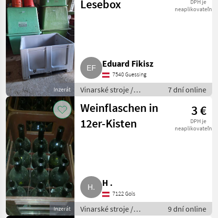
Lesebox
DPH je
neaplikovateľné
Eduard Fikisz
7540 Guessing
Vinarské stroje /
7 dní online
Inzerát
Ostatné stroje na
Weinflaschen in
3 €
vinohradníctvo
12er-Kisten
DPH je
neaplikovateľné
H .
7122 Gols
Vinarské stroje /
9 dní online
Inzerát