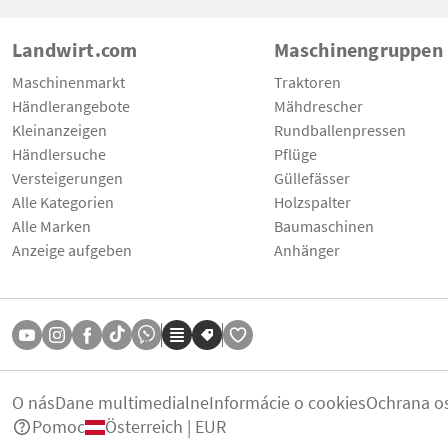
Landwirt.com
Maschinengruppen
Maschinenmarkt
Traktoren
Händlerangebote
Mähdrescher
Kleinanzeigen
Rundballenpressen
Händlersuche
Pflüge
Versteigerungen
Güllefässer
Alle Kategorien
Holzspalter
Alle Marken
Baumaschinen
Anzeige aufgeben
Anhänger
O nás
Dane multimedialne
Informácie o cookies
Ochrana o
Pomoc
Österreich | EUR