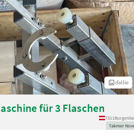
ďalšie
schine für 3 Flaschen
7311
Burgenla
Takmer Nov