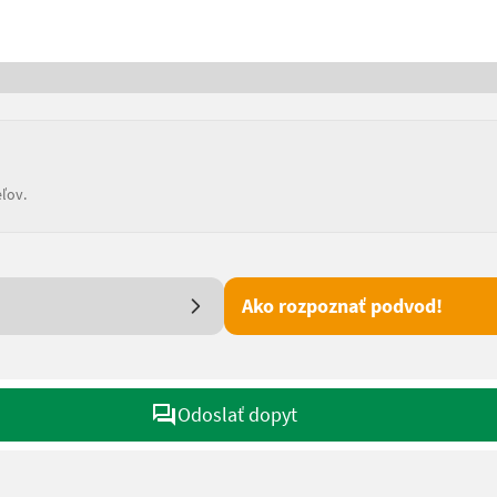
ľov.
Ako rozpoznať podvod!
Odoslať dopyt