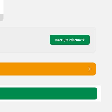
Christa
4174 Horné Rakúsko
3 hod. online
Inzerujte zdarma