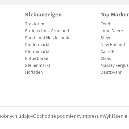
Kleinanzeigen
Top Marke
Traktoren
Fendt
Erntetechnik Grünland
John Deere
Forst- und Holztechnik
Steyr
Rindermarkt
New Holland
Pferdemarkt
Case IH
Futterbörse
Claas
Stellenmarkt
Massey Fergu
Hofladen
Deutz-Fahr
sobných údajov
Obchodné podmienky
Impresum
Vyhlásenie