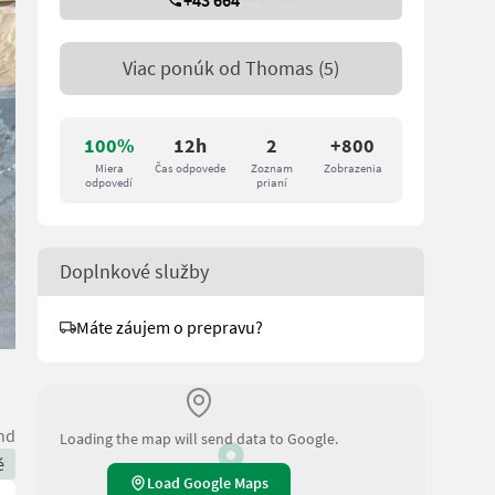
+43 664 *******
Viac ponúk od
Thomas
(5)
100%
12h
2
+800
Miera
Čas odpovede
Zoznam
Zobrazenia
odpovedí
prianí
Doplnkové služby
Máte záujem o prepravu?
nd
Loading the map will send data to Google.
é
Load Google Maps