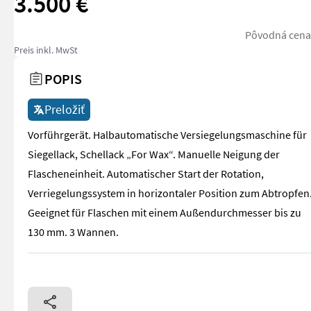
3.500 €
Pôvodná cena:
Preis inkl. MwSt
POPIS
Preložiť
Vorführgerät. Halbautomatische Versiegelungsmaschine für
Siegellack, Schellack „For Wax“. Manuelle Neigung der
Flascheneinheit. Automatischer Start der Rotation,
Verriegelungssystem in horizontaler Position zum Abtropfen
Geeignet für Flaschen mit einem Außendurchmesser bis zu
130 mm. 3 Wannen.