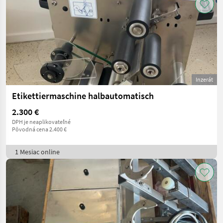
Inzerát
Etikettiermaschine halbautomatisch
2.300 €
DPH je neaplikovateľné
Pôvodná cena 2.400 €
1 Mesiac online