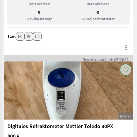
Miera odpovedí
Doba odpovede
5
6
Aktuálne inzeráty
Celkový počet inzerátov
Stav:
Registrovaný od: 05/2022
Inzerát
Digitales Refraktometer Mettler Toledo 30PX
800 €