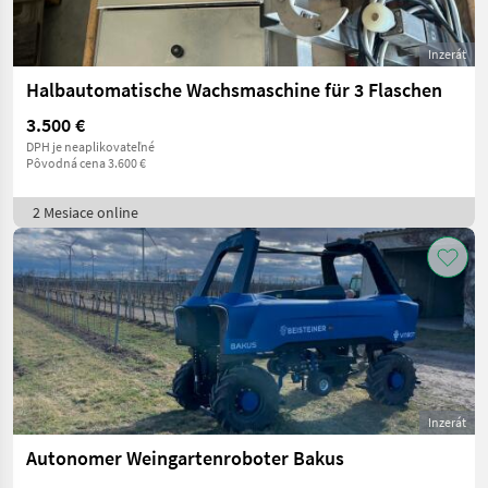
Inzerát
Halbautomatische Wachsmaschine für 3 Flaschen
3.500 €
DPH je neaplikovateľné
Pôvodná cena 3.600 €
2 Mesiace online
Inzerát
Autonomer Weingartenroboter Bakus