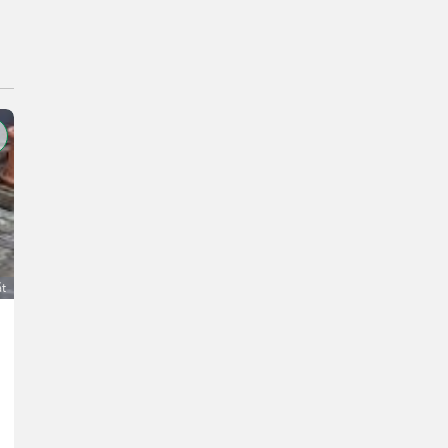
át
Stihl SR 400 Sprühgerät, Rückenspritze
150 €
DPH je neaplikovateľné
Alexander
3123 Dolné Rakúsko