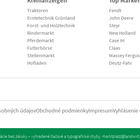
Kleinanzeigen
Top Marke
Traktoren
Fendt
Erntetechnik Grünland
John Deere
Forst- und Holztechnik
Steyr
Rindermarkt
New Holland
Pferdemarkt
Case IH
Futterbörse
Claas
Stellenmarkt
Massey Fergu
Hofladen
Deutz-Fahr
sobných údajov
Obchodné podmienky
Impresum
Vyhlásenie
cie bez záruky – vyhradené tlačové a typografické chyby.
marktplatz@landwirt