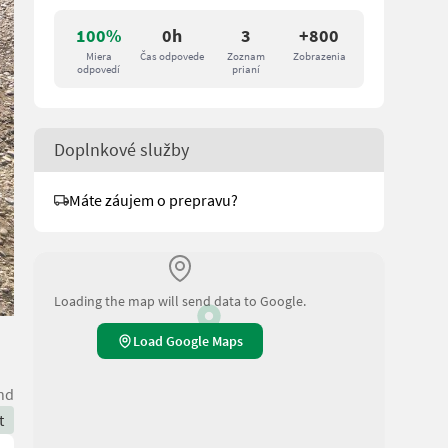
100%
0h
3
+800
Miera
Čas odpovede
Zoznam
Zobrazenia
odpovedí
prianí
Doplnkové služby
Máte záujem o prepravu?
Loading the map will send data to Google.
Load Google Maps
nd
t