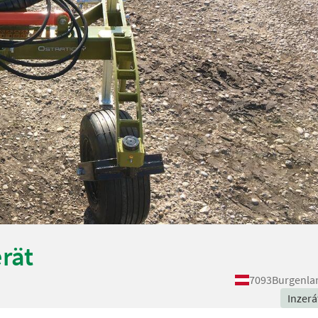
rät
7093
Burgenla
Inzerá