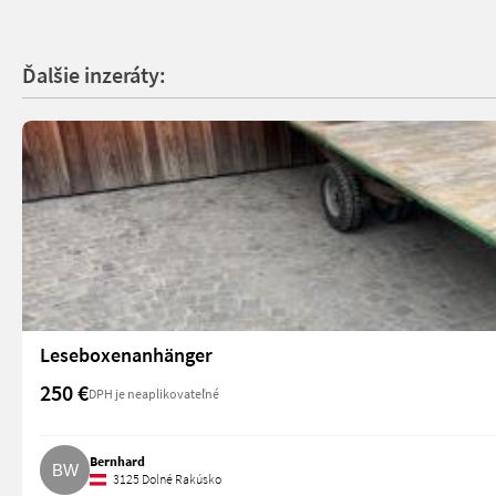
Ďalšie inzeráty:
Leseboxenanhänger
250 €
DPH je neaplikovateľné
Bernhard
3125 Dolné Rakúsko