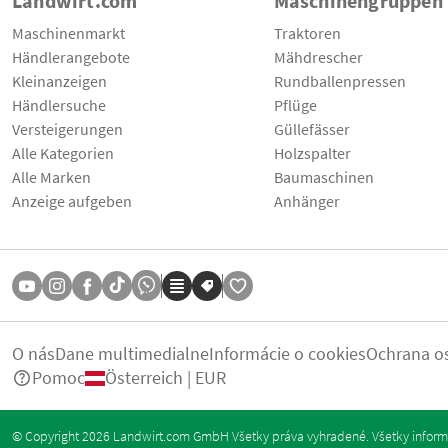
Landwirt.com
Maschinengruppen
Maschinenmarkt
Traktoren
Händlerangebote
Mähdrescher
Kleinanzeigen
Rundballenpressen
Händlersuche
Pflüge
Versteigerungen
Güllefässer
Alle Kategorien
Holzspalter
Alle Marken
Baumaschinen
Anzeige aufgeben
Anhänger
O nás
Dane multimedialne
Informácie o cookies
Ochrana o
Pomoc
Österreich | EUR
© Copyright 2026 Landwirt.com GmbH Všetky práva vyhradené. Všetky informá