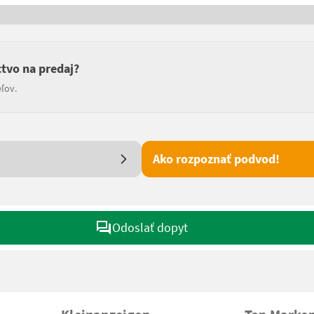
ctvo na predaj?
ľov.
Ako rozpoznať podvod!
Odoslať dopyt