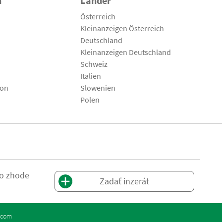
n
Länder
Österreich
Kleinanzeigen Österreich
Deutschland
Kleinanzeigen Deutschland
Schweiz
Italien
son
Slowenien
Polen
 o zhode
Zadať inzerát
.com