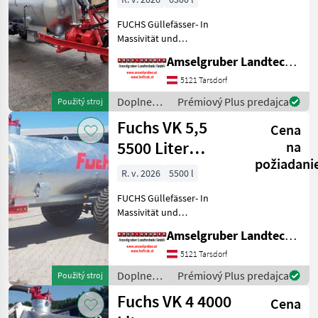
FUCHS Güllefässer- In
Massivität und
Langlebigkeit unschlagbar!
Amselgruber Landtechnik GmbH
(Stärkste Materialstärken +
Beste Materialen und Beste
5121 Tarsdorf
Komponenten der
Doplnenie
Prémiový Plus predajca
Použitý stroj
führenden TOP Hersteller!)
živin a
Fuchs VK 5,5
Sei
Cena
polievanie
/ Fuchs
5500 Liter
na
požiadani
Einachser
R. v. 2026
5500 l
FUCHS Güllefässer- In
Massivität und
Langlebigkeit unschlagbar!
Amselgruber Landtechnik GmbH
(Stärkste Materialstärken +
Beste Materialen und Beste
5121 Tarsdorf
Komponenten der
Doplnenie
Prémiový Plus predajca
Použitý stroj
führenden TOP Hersteller!)
živin a
Fuchs VK 4 4000
Sei
Cena
polievanie