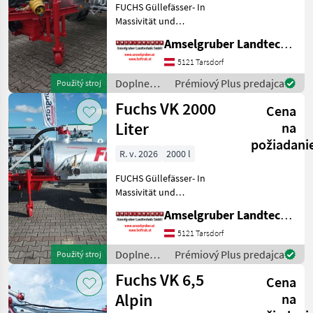
FUCHS Güllefässer- In
Massivität und
Langlebigkeit unschlagbar!
Amselgruber Landtechnik GmbH
(Stärkste Materialstärken +
Beste Materialen und Beste
5121 Tarsdorf
Komponenten der
Doplnenie
Prémiový Plus predajca
Použitý stroj
führenden TOP Hersteller!)
živin a
Fuchs VK 2000
Sei
Cena
polievanie
/ Fuchs
Liter
na
požiadani
R. v. 2026
2000 l
FUCHS Güllefässer- In
Massivität und
Langlebigkeit unschlagbar!
Amselgruber Landtechnik GmbH
(Stärkste Materialstärken +
Beste Materialen und Beste
5121 Tarsdorf
Komponenten der
Doplnenie
Prémiový Plus predajca
Použitý stroj
führenden TOP Hersteller!)
živin a
Fuchs VK 6,5
Sei
Cena
polievanie
/ Fuchs
Alpin
na