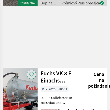
Komponenten der
Doplnenie
Prémiový Plus predajca
Použitý stroj
führenden TOP Hersteller!)
živin a
Sei
polievanie
/ Fuchs
Fuchs VK 8 E
Cena
Einachs
na
požiadani
Amselgruber
R. v. 2026
8000 l
Edition
FUCHS Güllefässer- In
Massivität und
Langlebigkeit unschlagbar!