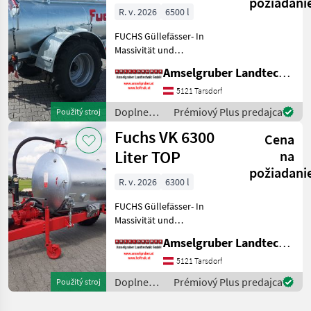
požiadani
R. v. 2026
6500 l
FUCHS Güllefässer- In
Massivität und
Langlebigkeit unschlagbar!
Amselgruber Landtechnik GmbH
(Stärkste Materialstärken +
Beste Materialen und Beste
5121 Tarsdorf
Komponenten der
Doplnenie
Prémiový Plus predajca
Použitý stroj
führenden TOP Hersteller!)
živin a
Fuchs VK 6300
Sei
Cena
polievanie
/ Fuchs
Liter TOP
na
požiadani
R. v. 2026
6300 l
FUCHS Güllefässer- In
Massivität und
Langlebigkeit unschlagbar!
Amselgruber Landtechnik GmbH
(Stärkste Materialstärken +
Beste Materialen und Beste
5121 Tarsdorf
Komponenten der
Doplnenie
Prémiový Plus predajca
Použitý stroj
führenden TOP Hersteller!)
živin a
Sei
polievanie