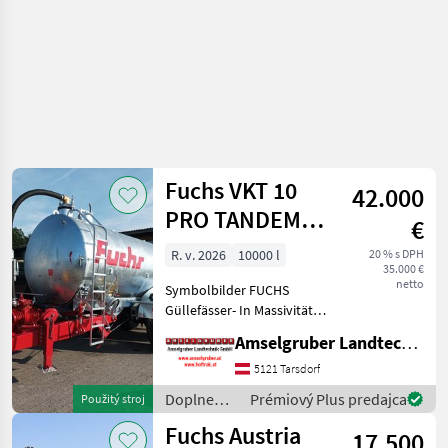
Fuchs VKT 10
42.000
PRO TANDEM
€
AUSTRIA
R. v. 2026
10000 l
20 % s DPH
35.000 €
netto
Symbolbilder FUCHS
Güllefässer- In Massivität
und Langlebigkeit
Amselgruber Landtechnik GmbH
unschlagbar! (Stärkste
Materialstärken + Beste
5121 Tarsdorf
Materialen und Beste
Doplnenie
Prémiový Plus predajca
Použitý stroj
Komponenten der
živin a
Fuchs Austria
führenden TOP He
17.500
polievanie