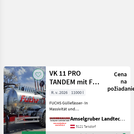
/ Fuchs
VK 11 PRO
Cena
TANDEM mit FSV
na
požiadani
12 Meter FUCHS
R. v. 2026
11000 l
Schlepp
FUCHS Güllefässer- In
Massivität und
Langlebigkeit unschlagbar!
Amselgruber Landtechnik GmbH
(Stärkste Materialstärken +
Beste Materialen und Beste
5121 Tarsdorf
Komponenten der