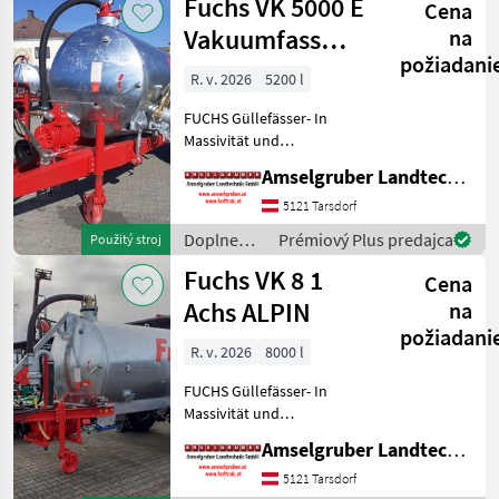
Fuchs VK 5000 E
Cena
polievanie
/ Fuchs
Vakuumfass
na
požiadani
5.200 Liter
R. v. 2026
5200 l
FUCHS Güllefässer- In
Massivität und
Langlebigkeit unschlagbar!
Amselgruber Landtechnik GmbH
(Stärkste Materialstärken +
Beste Materialen und Beste
5121 Tarsdorf
Komponenten der
Doplnenie
Prémiový Plus predajca
Použitý stroj
führenden TOP Hersteller!)
živin a
Fuchs VK 8 1
Sei
Cena
polievanie
/ Fuchs
Achs ALPIN
na
požiadani
R. v. 2026
8000 l
FUCHS Güllefässer- In
Massivität und
Langlebigkeit unschlagbar!
Amselgruber Landtechnik GmbH
(Stärkste Materialstärken +
Beste Materialen und Beste
5121 Tarsdorf