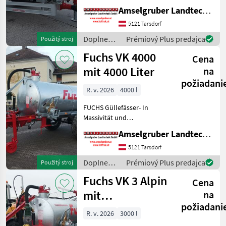
Langlebigkeit unschlagbar!
Amselgruber Landtechnik GmbH
(Stärkste Materialstärken +
Beste Materialen und Beste
5121 Tarsdorf
Komponenten der
Doplnenie
Prémiový Plus predajca
Použitý stroj
führenden TOP Hersteller!)
živin a
Fuchs VK 4000
Sei
Cena
polievanie
/ Fuchs
mit 4000 Liter
na
požiadani
R. v. 2026
4000 l
FUCHS Güllefässer- In
Massivität und
Langlebigkeit unschlagbar!
Amselgruber Landtechnik GmbH
(Stärkste Materialstärken +
Beste Materialen und Beste
5121 Tarsdorf
Komponenten der
Doplnenie
Prémiový Plus predajca
Použitý stroj
führenden TOP Hersteller!)
živin a
Fuchs VK 3 Alpin
Sei
Cena
polievanie
/ Fuchs
mit
na
požiadani
Hochdruckverteiler
R. v. 2026
3000 l