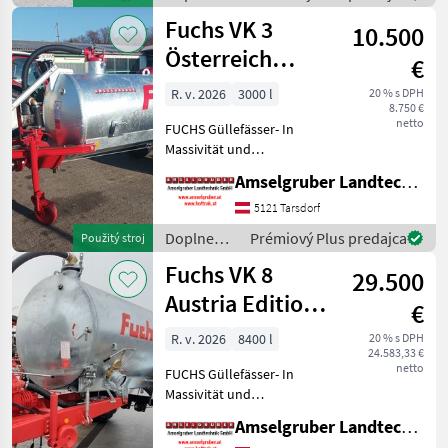
Sei
živin a
Fuchs VK 3
10.500
polievanie
/ Fuchs
Österreich
€
Edition
R. v. 2026
3000 l
20 % s DPH
8.750 €
netto
FUCHS Güllefässer- In
Massivität und
Langlebigkeit unschlagbar!
Amselgruber Landtechnik GmbH
(Stärkste Materialstärken +
Beste Materialen und Beste
5121 Tarsdorf
Komponenten der
Doplnenie
Prémiový Plus predajca
Použitý stroj
führenden TOP Hersteller!)
živin a
Fuchs VK 8
Sei
29.500
polievanie
/ Fuchs
Austria Edition 1
€
Achs TOP
R. v. 2026
8400 l
20 % s DPH
24.583,33 €
netto
FUCHS Güllefässer- In
Massivität und
Langlebigkeit unschlagbar!
Amselgruber Landtechnik GmbH
(Stärkste Materialstärken +