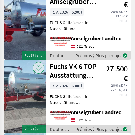
Amselgruber
predajcov
inzeráty
€
Edition
R. v. 2026
5200 l
20 % s DPH
13.250 €
netto
FUCHS Güllefässer- In
Massivität und
Langlebigkeit unschlagbar!
Amselgruber Landtechnik GmbH
(Stärkste Materialstärken +
Beste Materialen und Beste
5121 Tarsdorf
Komponenten der
Doplnenie
Prémiový Plus predajca
Použitý stroj
führenden TOP Hersteller!)
živin a
Fuchs VK 6 TOP
Sei
27.500
polievanie
/ Fuchs
Ausstattung
€
LAGERND
R. v. 2026
6300 l
20 % s DPH
22.916,67 €
netto
FUCHS Güllefässer- In
Massivität und
Langlebigkeit unschlagbar!
Amselgruber Landtechnik GmbH
(Stärkste Materialstärken +
Beste Materialen und Beste
5121 Tarsdorf
Komponenten der
Doplnenie
Prémiový Plus predajca
Použitý stroj
führenden TOP Hersteller!)