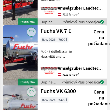
Langlebigkeit unschlagbar!
Amselgruber Landtechnik GmbH
(Stärkste Materialstärken +
Beste Materialen und Beste
5121 Tarsdorf
Komponenten der
Doplnenie
Prémiový Plus predajca
Použitý stroj
führenden TOP Hersteller!)
živin a
Fuchs VK 7 E
Sei
Cena
polievanie
/ Fuchs
na
R. v. 2026
7000 l
požiadani
FUCHS Güllefässer- In
Massivität und
Langlebigkeit unschlagbar!
(Stärkste Materialstärken +
Amselgruber Landtechnik GmbH
Beste Materialen und Beste
5121 Tarsdorf
Komponenten der
führenden TOP Hersteller!)
Doplnenie
Prémiový Plus predajca
Použitý stroj
Sei
živin a
Fuchs VK 6300
Cena
polievanie
/ Fuchs
na
R. v. 2026
6300 l
požiadani