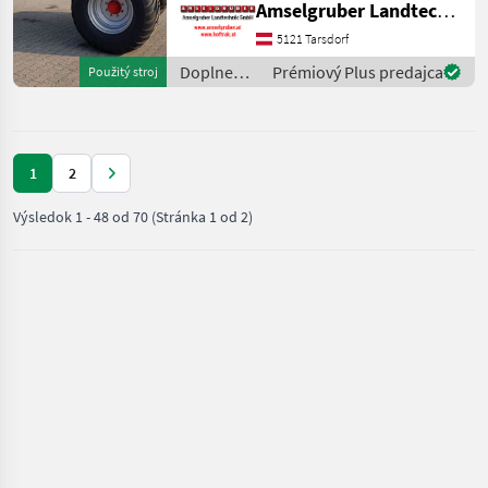
Amselgruber Landtechnik GmbH
(Stärkste Materialstärken +
Beste Materialen und Beste
5121 Tarsdorf
Komponenten der
Doplnenie
Prémiový Plus predajca
Použitý stroj
führenden TOP Hersteller!)
živin a
Sei
polievanie
/ Fuchs
1
2
Výsledok
1
-
48
od
70
(Stránka 1 od 2)