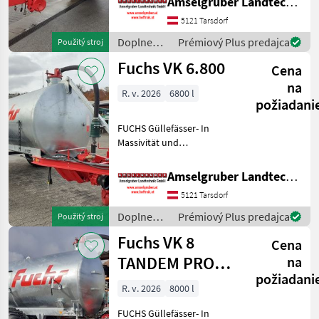
Amselgruber Landtechnik GmbH
(Stärkste Materialstärken +
Beste Materialen und Beste
5121 Tarsdorf
Komponenten der
Doplnenie
Prémiový Plus predajca
Použitý stroj
führenden TOP Hersteller!)
živin a
Fuchs VK 6.800
Sei
Cena
polievanie
/ Fuchs
na
R. v. 2026
6800 l
požiadani
FUCHS Güllefässer- In
Massivität und
Langlebigkeit unschlagbar!
(Stärkste Materialstärken +
Amselgruber Landtechnik GmbH
Beste Materialen und Beste
5121 Tarsdorf
Komponenten der
führenden TOP Hersteller!)
Doplnenie
Prémiový Plus predajca
Použitý stroj
Sei
živin a
Fuchs VK 8
Cena
polievanie
/ Fuchs
TANDEM PRO
na
požiadani
Austria Limited
R. v. 2026
8000 l
Edition
FUCHS Güllefässer- In