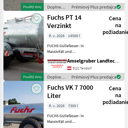
Komponenten der
Doplnenie
Prémiový Plus predajca
Použitý stroj
führenden TOP Hersteller!)
živin a
Fuchs PT 14
Sei
Cena
polievanie
/ Fuchs
Verzinkt
na
požiadani
R. v. 2026
14500 l
FUCHS Güllefässer- In
Massivität und
Langlebigkeit unschlagbar!
Amselgruber Landtechnik GmbH
(Stärkste Materialstärken +
Beste Materialen und Beste
5121 Tarsdorf
Komponenten der
Doplnenie
Prémiový Plus predajca
Použitý stroj
führenden TOP Hersteller!)
živin a
Fuchs VK 7 7000
Sei
Cena
polievanie
/ Fuchs
Liter
na
požiadani
R. v. 2026
7300 l
FUCHS Güllefässer- In
Massivität und
Langlebigkeit unschlagbar!