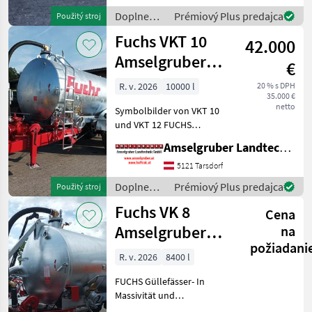
Komponenten der
Doplnenie
Prémiový Plus predajca
Použitý stroj
führenden TOP Hersteller!)
živin a
Fuchs VKT 10
Sei
42.000
polievanie
/ Fuchs
Amselgruber
€
EDITION
R. v. 2026
10000 l
20 % s DPH
35.000 €
netto
Symbolbilder von VKT 10
und VKT 12 FUCHS
Güllefässer- In Massivität
Amselgruber Landtechnik GmbH
und Langlebigkeit
unschlagbar! (Stärkste
5121 Tarsdorf
Materialstärken + Beste
Doplnenie
Prémiový Plus predajca
Použitý stroj
Materialen und Beste
živin a
Fuchs VK 8
Komponente
Cena
polievanie
/ Fuchs
Amselgruber
na
požiadani
Edition 1 Achs
R. v. 2026
8400 l
TOP
FUCHS Güllefässer- In
Massivität und
Langlebigkeit unschlagbar!