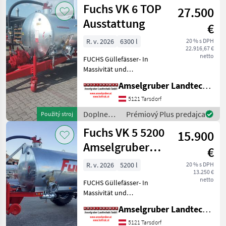
živin a
Fuchs VK 6 TOP
Sei
27.500
polievanie
/ Fuchs
Ausstattung
€
R. v. 2026
6300 l
20 % s DPH
22.916,67 €
netto
FUCHS Güllefässer- In
Massivität und
Langlebigkeit unschlagbar!
Amselgruber Landtechnik GmbH
(Stärkste Materialstärken +
Beste Materialen und Beste
5121 Tarsdorf
Komponenten der
Doplnenie
Prémiový Plus predajca
Použitý stroj
führenden TOP Hersteller!)
živin a
Fuchs VK 5 5200
Sei
15.900
polievanie
/ Fuchs
Amselgruber
€
Edition
R. v. 2026
5200 l
20 % s DPH
13.250 €
netto
FUCHS Güllefässer- In
Massivität und
Langlebigkeit unschlagbar!
Amselgruber Landtechnik GmbH
(Stärkste Materialstärken +
Beste Materialen und Beste
5121 Tarsdorf