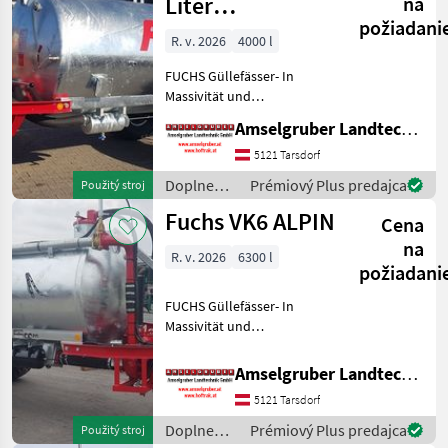
/ Fuchs
Liter
na
požiadani
Vakuumfass
R. v. 2026
4000 l
FUCHS Güllefässer- In
Massivität und
Langlebigkeit unschlagbar!
Amselgruber Landtechnik GmbH
(Stärkste Materialstärken +
Beste Materialen und Beste
5121 Tarsdorf
Komponenten der
Doplnenie
Prémiový Plus predajca
Použitý stroj
führenden TOP Hersteller!)
živin a
Fuchs VK6 ALPIN
Sei
Cena
polievanie
/ Fuchs
na
R. v. 2026
6300 l
požiadani
FUCHS Güllefässer- In
Massivität und
Langlebigkeit unschlagbar!
(Stärkste Materialstärken +
Amselgruber Landtechnik GmbH
Beste Materialen und Beste
5121 Tarsdorf
Komponenten der
führenden TOP Hersteller!)
Doplnenie
Prémiový Plus predajca
Použitý stroj
Sei