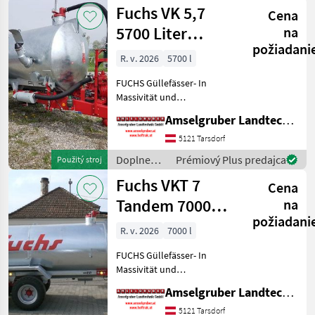
živin a
Fuchs VK 5,7
Cena
polievanie
/ Fuchs
5700 Liter
na
požiadani
Einachs
R. v. 2026
5700 l
FUCHS Güllefässer- In
Massivität und
Langlebigkeit unschlagbar!
Amselgruber Landtechnik GmbH
(Stärkste Materialstärken +
Beste Materialen und Beste
5121 Tarsdorf
Komponenten der
Doplnenie
Prémiový Plus predajca
Použitý stroj
führenden TOP Hersteller!)
živin a
Fuchs VKT 7
Sei
Cena
polievanie
/ Fuchs
Tandem 7000
na
požiadani
liter
R. v. 2026
7000 l
FUCHS Güllefässer- In
Massivität und
Langlebigkeit unschlagbar!
Amselgruber Landtechnik GmbH
(Stärkste Materialstärken +
Beste Materialen und Beste
5121 Tarsdorf