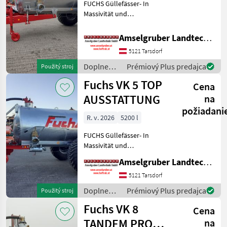
FUCHS Güllefässer- In
Massivität und
Langlebigkeit unschlagbar!
(Stärkste Materialstärken +
Amselgruber Landtechnik GmbH
Beste Materialen und Beste
5121 Tarsdorf
Komponenten der
führenden TOP Hersteller!)
Doplnenie
Prémiový Plus predajca
Použitý stroj
Sei
živin a
Fuchs VK 5 TOP
Cena
polievanie
/ Fuchs
AUSSTATTUNG
na
požiadani
R. v. 2026
5200 l
FUCHS Güllefässer- In
Massivität und
Langlebigkeit unschlagbar!
Amselgruber Landtechnik GmbH
(Stärkste Materialstärken +
Beste Materialen und Beste
5121 Tarsdorf
Komponenten der
Doplnenie
Prémiový Plus predajca
Použitý stroj
führenden TOP Hersteller!)
živin a
Fuchs VK 8
Sei
Cena
polievanie
/ Fuchs
TANDEM PRO
na