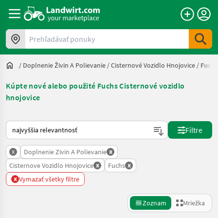
Prehľadávať ponuky
/
Doplnenie Živin A Polievanie
/
Cisternové Vozidlo Hnojovice
/
Fuchs
Kúpte nové alebo použité Fuchs Cisternové vozidlo
hnojovice
Takto sa vykonáva triedenie na Landwirt.com
Filtre
x
x
Doplnenie Zivin A Polievanie
x
x
Cisternove Vozidlo Hnojovice
Fuchs
x
Vymazať všetky filtre
Zoznam
Mriežka