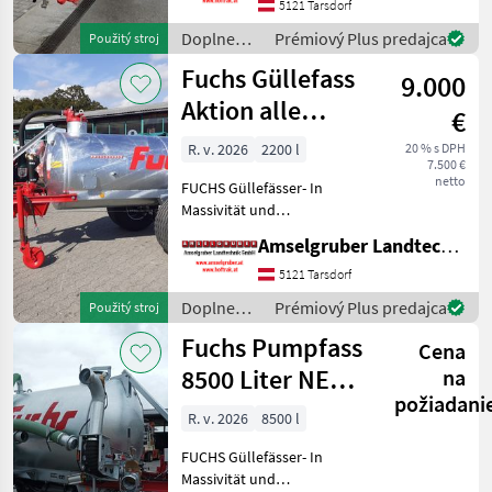
Beste Materialen und Beste
5121 Tarsdorf
Komponenten der
Doplnenie
Prémiový Plus predajca
Použitý stroj
führenden TOP Hersteller!)
živin a
Fuchs Güllefass
S
9.000
polievanie
/ Fuchs
Aktion alle
€
Modelle Vakuum
R. v. 2026
2200 l
20 % s DPH
7.500 €
Pump Fässer
netto
FUCHS Güllefässer- In
Massivität und
Langlebigkeit unschlagbar!
Amselgruber Landtechnik GmbH
(Stärkste Materialstärken +
Beste Materialen und Beste
5121 Tarsdorf
Komponenten der
Doplnenie
Prémiový Plus predajca
Použitý stroj
führenden TOP Hersteller!)
živin a
Fuchs Pumpfass
Sei
Cena
polievanie
/ Fuchs
8500 Liter NEU
na
požiadani
mit Saugarm
R. v. 2026
8500 l
FUCHS Güllefässer- In
Massivität und