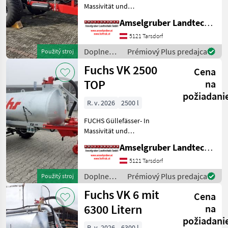
Massivität und
Langlebigkeit unschlagbar!
Amselgruber Landtechnik GmbH
(Stärkste Materialstärken +
Beste Materialen und Beste
5121 Tarsdorf
Komponenten der
Doplnenie
Prémiový Plus predajca
Použitý stroj
führenden TOP Hersteller!)
živin a
Fuchs VK 2500
Sei
Cena
polievanie
/ Fuchs
TOP
na
požiadani
R. v. 2026
2500 l
FUCHS Güllefässer- In
Massivität und
Langlebigkeit unschlagbar!
Amselgruber Landtechnik GmbH
(Stärkste Materialstärken +
Beste Materialen und Beste
5121 Tarsdorf
Komponenten der
Doplnenie
Prémiový Plus predajca
Použitý stroj
führenden TOP Hersteller!)
živin a
Fuchs VK 6 mit
Sei
Cena
polievanie
/ Fuchs
6300 Litern
na
požiadani
R. v. 2026
6300 l