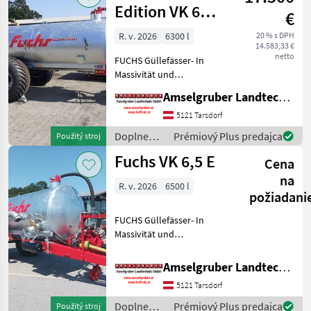
/ Fuchs
Edition VK 6
€
6300 Liter
R. v. 2026
6300 l
20 % s DPH
14.583,33 €
Einachs TOP
netto
FUCHS Güllefässer- In
Massivität und
Langlebigkeit unschlagbar!
Amselgruber Landtechnik GmbH
(Stärkste Materialstärken +
Beste Materialen und Beste
5121 Tarsdorf
Komponenten der
Doplnenie
Prémiový Plus predajca
Použitý stroj
führenden TOP Hersteller!)
živin a
Fuchs VK 6,5 E
Sei
Cena
polievanie
/ Fuchs
na
R. v. 2026
6500 l
požiadani
FUCHS Güllefässer- In
Massivität und
Langlebigkeit unschlagbar!
(Stärkste Materialstärken +
Amselgruber Landtechnik GmbH
Beste Materialen und Beste
5121 Tarsdorf
Komponenten der
führenden TOP Hersteller!)
Doplnenie
Prémiový Plus predajca
Použitý stroj