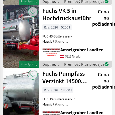
Doplnenie
Prémiový Plus predajca
Použitý stroj
führenden TOP Hersteller!)
živin a
Fuchs VK 5 in
Sei
Cena
polievanie
/ Fuchs
Hochdruckausführung
na
požiadani
R. v. 2026
5200 l
FUCHS Güllefässer- In
Massivität und
Langlebigkeit unschlagbar!
Amselgruber Landtechnik GmbH
(Stärkste Materialstärken +
Beste Materialen und Beste
5121 Tarsdorf
Komponenten der
Doplnenie
Prémiový Plus predajca
Použitý stroj
führenden TOP Hersteller!)
živin a
Fuchs Pumpfass
Sei
Cena
polievanie
/ Fuchs
Verzinkt 14500
na
požiadani
Liter TOP
R. v. 2026
14500 l
FUCHS Güllefässer- In
Massivität und
Langlebigkeit unschlagbar!
Amselgruber Landtechnik GmbH
(Stärkste Materialstärken +