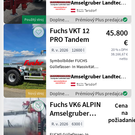
Amselgruber Landtechnik GmbH
(Stärkste Materialstärken +
Beste Materialen und Beste
5121 Tarsdorf
Komponenten der
Doplnenie
Prémiový Plus predajca
Použitý stroj
führenden TOP Hersteller!)
živin a
Fuchs VKT 12
Sei
45.800
polievanie
/ Fuchs
PRO Tandem
€
R. v. 2026
12600 l
20 % s DPH
38.166,67 €
netto
Symbolbilder FUCHS
Güllefässer- In Massivität
und Langlebigkeit
Amselgruber Landtechnik GmbH
unschlagbar! (Stärkste
Materialstärken + Beste
5121 Tarsdorf
Materialen und Beste
Doplnenie
Prémiový Plus predajca
Nový stroj
Komponenten der
živin a
Fuchs VK6 ALPIN
führenden TOP He
Cena
polievanie
/ Fuchs
Amselgruber
na
požiadani
Edition
R. v. 2026
6300 l
FUCHS Güllefässer- In