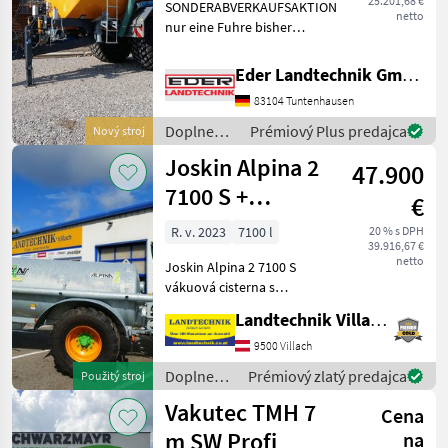
25.201,68 €
SONDERABVERKAUFSAKTION
netto
nur eine Fuhre bisher
gefahren Baujahr 2021
Exzenterschneckenpumpe
Eder Landtechnik GmbH
Behälter: 8.000 ltr. GFK-
83104 Tuntenhausen
Tank - Unterlegkeile -
Dreikammerleuchten -
Doplnenie
Prémiový Plus predajca
Nový stroj
Schie
živin a
Joskin Alpina 2
47.900
polievanie
/ Oehler
7100 S +
€
rozmetávač s
R. v. 2023
7100 l
20 % s DPH
39.916,67 €
ťahacími lištami
netto
Joskin Alpina 2 7100 S
7,5 m
vákuová cisterna s
čerpadlom MEC 8000 a
Landtechnik Villach GmbH
systémom Pendislide Basic,
rozmetávač s ťahacou
9500 Villach
pätkou s pracovnou šírkou
Doplnenie
Prémiový zlatý predajca
Použitý stroj
7, 5 m, hydraulicky sklopný,
živin a
Vakutec TMH 7
Cena
polievanie
/ Joskin
m SW Profi
na