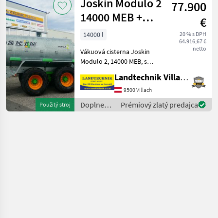
Joskin Modulo 2
Slide aus
77.900
polievanie
/
14000 MEB +
€
Vogelsang
Pendislide
14000 l
20 % s DPH
64.916,67 €
105/42 PS1
netto
Vákuová cisterna Joskin
Modulo 2, 14000 MEB, s
odpruženou ťažnou tyčou,
Landtechnik Villach GmbH
tandemovou nápravou, s
hydraulickou nápravou, s
9500 Villach
pneumatikami: 650/55R26,
Doplnenie
Prémiový zlatý predajca
Použitý stroj
5, pneumatické brzdy,
živin a
polievanie
/ Joskin