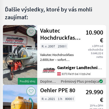
predajcov
inzeráty
Ďalšie výsledky, ktoré by vás mohli
zaujímať:
Vakutec
10.900
Hochdruckfass
€
2600 Liter
R. v. 2007
2500 l
s DPH od
obchodníka
9.646,02 €
Vakutec Hochdruckfass
netto
2.600Liter – sofort
einsatzbereit Zum Verkauf
Gasteiger Landtechnik GmbH
steht ein Vakutec
Hochdruckfass mit 2.500
6370 Reith bei Kitzbühel
Litern Fassungsvermögen,
Doplnenie
Prémiový Plus predajca
Použitý stroj
Baujahr 2007 Das Fass wu
živin a
Oehler PPE 80
29.990
polievanie
/ Vakutec
€
R. v. 2021
1 h
8000 l
19 % s DPH