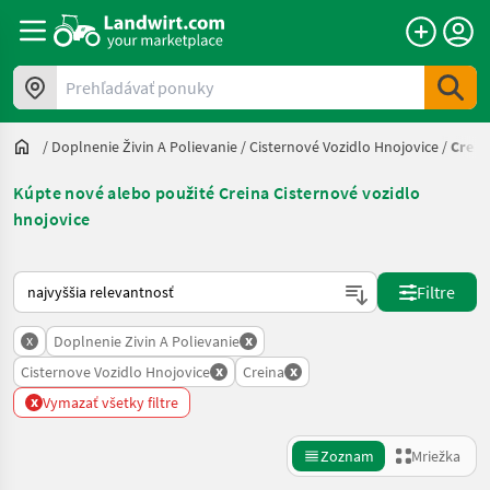
Prehľadávať ponuky
/
Doplnenie Živin A Polievanie
/
Cisternové Vozidlo Hnojovice
/
Crein
Kúpte nové alebo použité Creina Cisternové vozidlo
hnojovice
Takto sa vykonáva triedenie na Landwirt.com
Filtre
x
x
Doplnenie Zivin A Polievanie
x
x
Cisternove Vozidlo Hnojovice
Creina
x
Vymazať všetky filtre
Zoznam
Mriežka