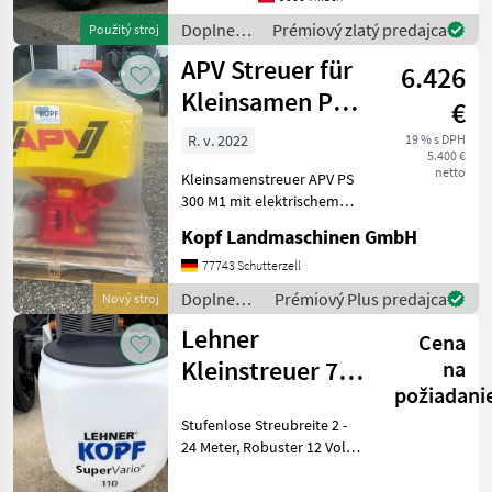
pneumatikami: 650/55R26,
Doplnenie
Prémiový zlatý predajca
Použitý stroj
5, pneumatické brzdy,
živin a
APV Streuer für
6.426
polievanie
/ Joskin
Kleinsamen PS
€
300
R. v. 2022
19 % s DPH
5.400 €
M1+elekltrisch
netto
Kleinsamenstreuer APV PS
300 M1 mit elektrischem
Gebläse (Int. Nr. 13091)
Kopf Landmaschinen GmbH
Steuermodul 5.2 8 Auslässe
für Arbeitsbreiten bis zu 6
77743 Schutterzell
Meter 25 Meter Schlauch 8
Doplnenie
Prémiový Plus predajca
Nový stroj
Pralltelle
živin a
Lehner
Cena
polievanie
/ APV
Kleinstreuer 70 /
na
požiadani
110 / 170 Liter
Stufenlose Streubreite 2 -
*NEU*
24 Meter, Robuster 12 Volt
Bosch (Int-Nr.: 11412)
Elektromotor, Bedienung