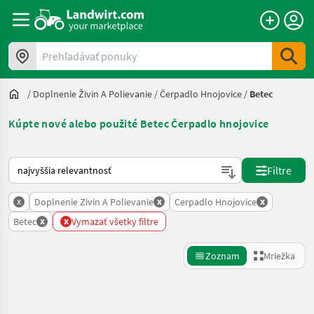
Prehľadávať ponuky
/
Doplnenie Živin A Polievanie
/
Čerpadlo Hnojovice
/
Betec
Kúpte nové alebo použité Betec Čerpadlo hnojovice
Takto sa vykonáva triedenie na Landwirt.com
Filtre
x
x
x
Doplnenie Zivin A Polievanie
Cerpadlo Hnojovice
x
x
Betec
Vymazať všetky filtre
Zoznam
Mriežka