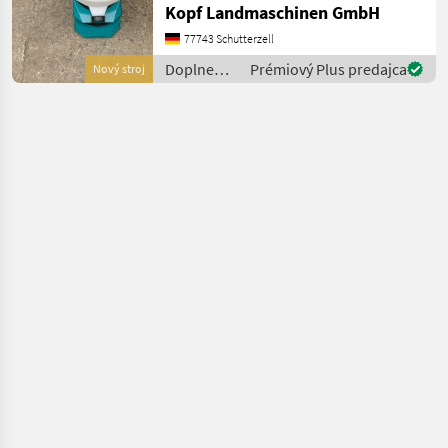
Kopf Landmaschinen GmbH
durch Steuerpult vom
Fahrersitz aus, Optische
77743 Schutterzell
und akustische Feh
Doplnenie
Prémiový Plus predajca
Nový stroj
živin a
polievanie
/ Lehner