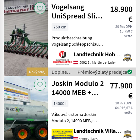
živin a
Vogelsang
18.900
polievanie
/ Vakutec
UniSpread Slide
€
7,5m (14546)
750 cm
20 % s DPH
15.750 €
netto
Produktbeschreibung
Vogelsang Schleppschlauch
UniSpread Slide Ich freue
Landtechnik Hohenwarter GmbH
mich, Ihnen im
Maschinenzentrum St.
5092 St. Martin bei Lofer
Martin den Vogelsang
Doplnenie
Prémiový zlatý predajca
Nový stroj
Schleppschlauch UniSpread
živin a
Joskin Modulo 2
Slide aus
77.900
polievanie
/
14000 MEB +
€
Vogelsang
Pendislide
14000 l
20 % s DPH
64.916,67 €
105/42 PS1
netto
Vákuová cisterna Joskin
Modulo 2, 14000 MEB, s
odpruženou ťažnou tyčou,
Landtechnik Villach GmbH
tandemovou nápravou, s
hydraulickou nápravou, s
9500 Villach