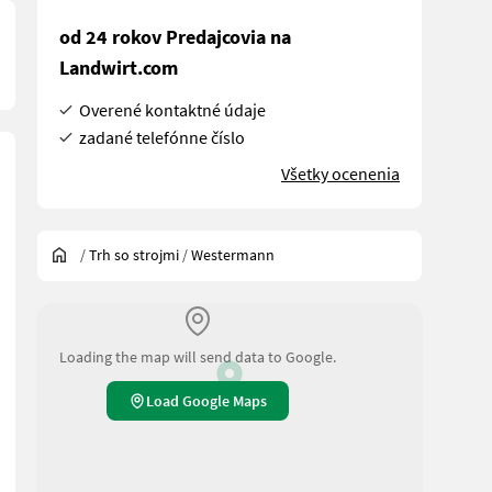
od 24 rokov Predajcovia na
Landwirt.com
Overené kontaktné údaje
zadané telefónne číslo
Všetky ocenenia
/
Trh so strojmi
/
Westermann
Loading the map will send data to Google.
Load Google Maps