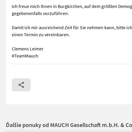
Ich freue mich Ihnen in Burgkirchen, auf dem größten Demog
gegebenenfalls vorzuführen.
Damit ich mir ausreichend Zeit für Sie nehmen kann, bitte ich
einen Termin zu vereinbaren.
Clemens Leimer
#TeamMauch
Westermann Futterschnecke 1200mm mit jeder Aufnahme erhältl
Ďalšie ponuky od MAUCH Gesellschaft m.b.H. & C