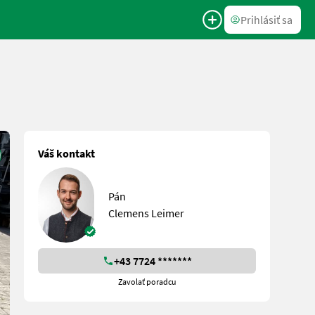
Prihlásiť sa
Váš kontakt
Pán
Clemens Leimer
+43 7724 *******
Zavolať poradcu