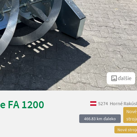
ďalšie
e FA 1200
5274
Horné Rakús
Nové
stroj
466.83 km ďaleko
Nové stroj