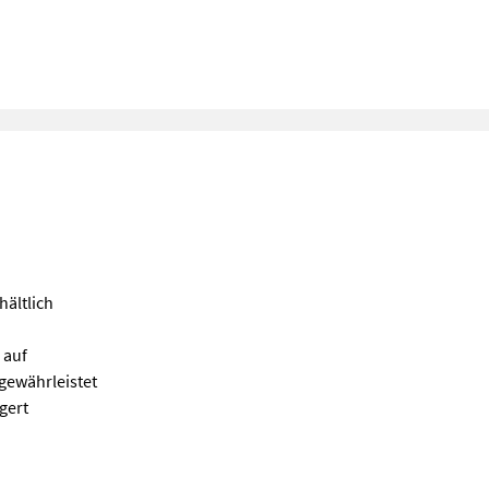
ältlich
 auf
 gewährleistet
gert