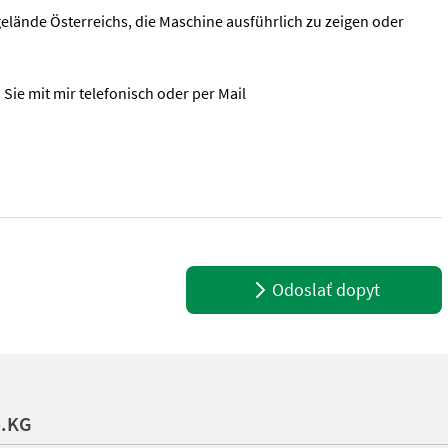
elände Österreichs, die Maschine ausführlich zu zeigen oder
 Sie mit mir telefonisch oder per Mail
ich • lockert und wertet das Futter durch offene Windungen ideal 
Odoslať dopyt
o.KG