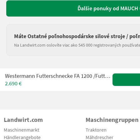
Ďalšie ponuky od MAUCH G
Máte Ostatné poľnohospodárske silové stroje / poľ
Na Landwirt.com oslovíte viac ako 545 000 registrovaných používate
Westermann Futterschnecke FA 1200 /Futteraufbereiter FA1200
2.690 €
Landwirt.com
Maschinengruppen
Maschinenmarkt
Traktoren
Händlerangebote
Mähdrescher