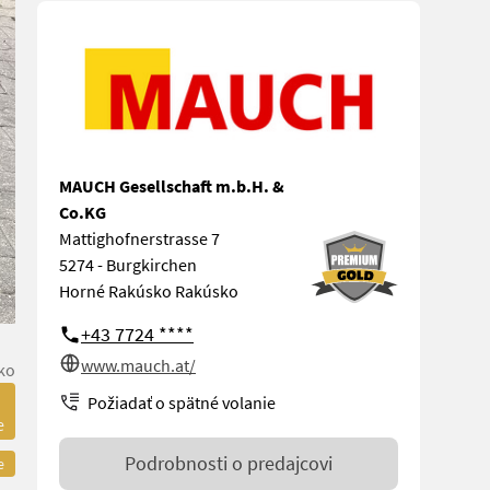
MAUCH Gesellschaft m.b.H. &
Co.KG
Mattighofnerstrasse 7
5274 - Burgkirchen
Horné Rakúsko Rakúsko
+43 7724 ****
www.mauch.at/
ko
Požiadať o spätné volanie
e
Podrobnosti o predajcovi
e