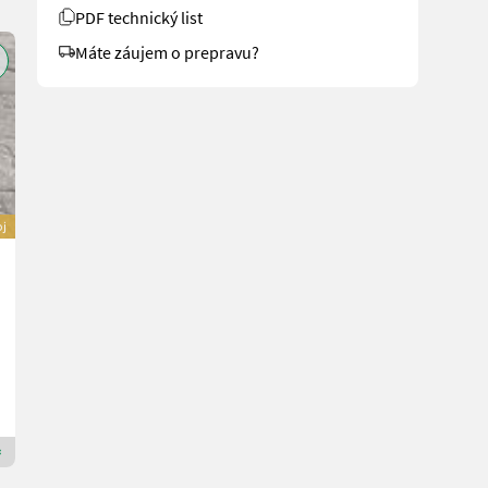
PDF technický list
Máte záujem o prepravu?
oj
Westermann Kehrmaschine Optimal 1600mm
Cena na požiadanie
MAUCH Gesellschaft m.b.H. & Co.KG
5274 Horné Rakúsko
Prémiový zlatý predajca