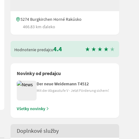
5274 Burgkirchen Horné Rakúsko
466.83 km ďaleko
4.4
Hodnotenie predajcu
auf • ein sauberer Futtertisch ist durch eine flexible Gummileist
Novinky od predajcu
Der neue Weidemann T4512
Mit der Abgasstufe V - Jetzt Förderung sichern!
Všetky novinky
Doplnkové služby