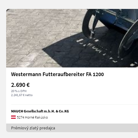
Westermann Futteraufbereiter FA 1200
2.690 €
20 % s DPH
2.241,67 € netto
MAUCH Gesellschaft m.b.H. & Co.KG
5274 Horné Rakúsko
Prémiový zlatý predajca