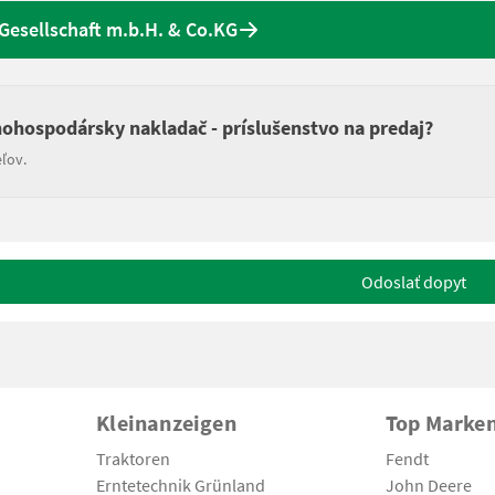
esellschaft m.b.H. & Co.KG
nohospodársky nakladač - príslušenstvo na predaj?
ľov.
Odoslať dopyt
Kleinanzeigen
Top Marke
Traktoren
Fendt
Erntetechnik Grünland
John Deere