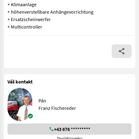
+ Klimaanlage
+ höhenverstellbare Anhängevorrichtung
+ Ersatzscheinwerfer
+ Multicontroller
STEYR Kompakt 4110 HD + Ausstellungsmaschine, 30 h + HD Ausfü
Váš kontakt
Pán
Franz Fischereder
+43 676 *********
Zavolať poradcu