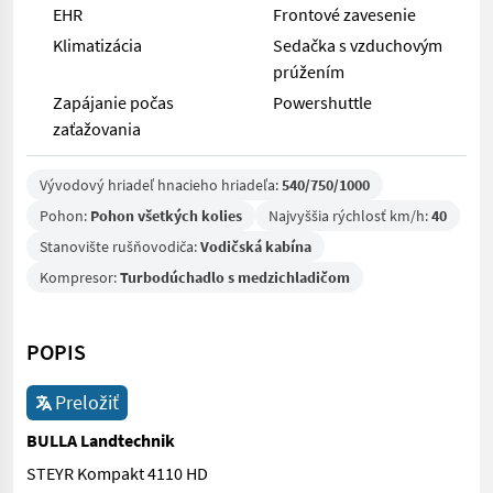
EHR
Frontové zavesenie
Klimatizácia
Sedačka s vzduchovým
prúžením
Zapájanie počas
Powershuttle
zaťažovania
Vývodový hriadeľ hnacieho hriadeľa:
540/750/1000
Pohon:
Pohon všetkých kolies
Najvyššia rýchlosť km/h:
40
Stanovište rušňovodiča:
Vodičská kabína
Kompresor:
Turbodúchadlo s medzichladičom
POPIS
Preložiť
BULLA Landtechnik
STEYR Kompakt 4110 HD