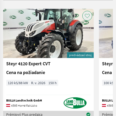
predvádzací stroj
Steyr 4120 Expert CVT
Steyr 
Cena na požiadanie
Cena n
120 kS/88 kW
R. v. 2026
150 h
100 kS/
BULLA Landtechnik GmbH
BULLA La
4595 Horné Rakúsko
4595 H
Prémiový Plus predajca
Prémiový