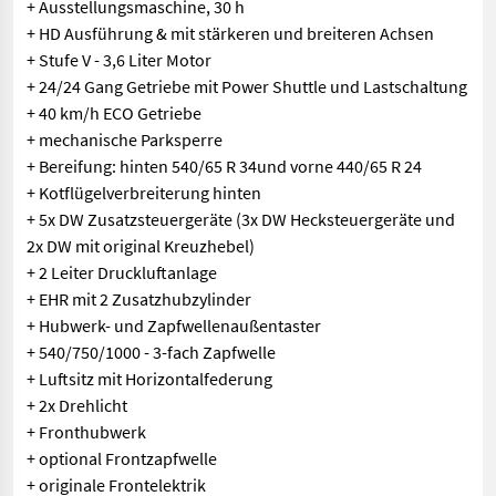
+ Ausstellungsmaschine, 30 h
+ HD Ausführung & mit stärkeren und breiteren Achsen
+ Stufe V - 3,6 Liter Motor
+ 24/24 Gang Getriebe mit Power Shuttle und Lastschaltung
+ 40 km/h ECO Getriebe
+ mechanische Parksperre
+ Bereifung: hinten 540/65 R 34und vorne 440/65 R 24
+ Kotflügelverbreiterung hinten
+ 5x DW Zusatzsteuergeräte (3x DW Hecksteuergeräte und
2x DW mit original Kreuzhebel)
+ 2 Leiter Druckluftanlage
+ EHR mit 2 Zusatzhubzylinder
+ Hubwerk- und Zapfwellenaußentaster
+ 540/750/1000 - 3-fach Zapfwelle
+ Luftsitz mit Horizontalfederung
+ 2x Drehlicht
+ Fronthubwerk
+ optional Frontzapfwelle
+ originale Frontelektrik