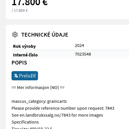
17.800 €
/ 17.800 €
TECHNICKÉ ÚDAJE
2024
Rok výroby
7023548
Interné číslo
POPIS
Preložiť
== Mer informasjon (NO) ==
mascus_category: graincarts
Please provide reference number upon request: 7843
See en.landbrukssalg.no/7843 for more images
Specifications
Tire size: 400/60-22.5