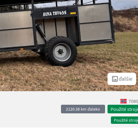
ďalšie
7080
Použité stroj
2120.38 km ďaleko
Použité stroj