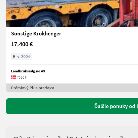
Sonstige Krokhenger
17.400 €
R. v. 2004
Landbrukssalg.no AS
7080 H
Prémiový Plus predajca
Ďalšie ponuky od 