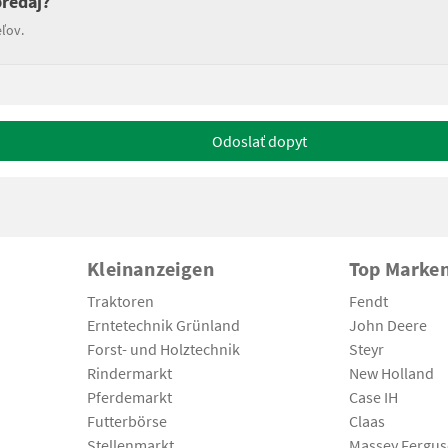
predaj?
ľov.
Odoslať dopyt
Kleinanzeigen
Top Marke
Traktoren
Fendt
Erntetechnik Grünland
John Deere
Forst- und Holztechnik
Steyr
Rindermarkt
New Holland
Pferdemarkt
Case IH
Futterbörse
Claas
Stellenmarkt
Massey Fergu