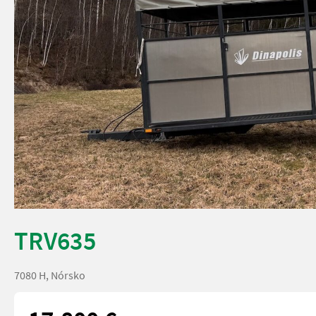
TRV635
7080 H, Nórsko