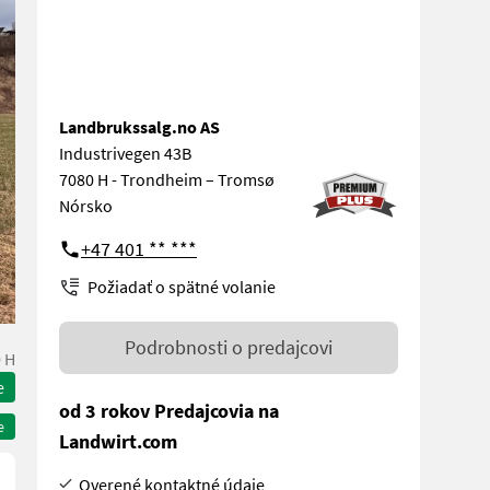
Landbrukssalg.no AS
Industrivegen 43B
7080 H - Trondheim – Tromsø
Nórsko
+47 401 ** ***
Požiadať o spätné volanie
Podrobnosti o predajcovi
 H
e
od 3 rokov Predajcovia na
e
Landwirt.com
Overené kontaktné údaje