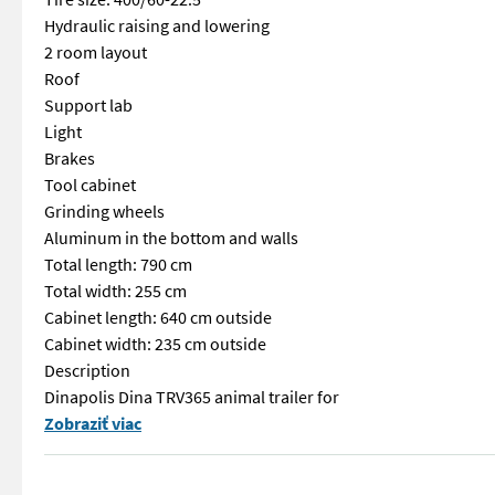
Hydraulic raising and lowering
2 room layout
Roof
Support lab
Light
Brakes
Tool cabinet
Grinding wheels
Aluminum in the bottom and walls
Total length: 790 cm
Total width: 255 cm
Cabinet length: 640 cm outside
Cabinet width: 235 cm outside
Description
Dinapolis Dina TRV365 animal trailer for
== Mer informasjon (NO) == mascus_category: graincarts Pleas
Zobraziť viac