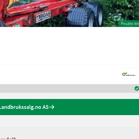
Použitý str
Landbrukssalg.no AS