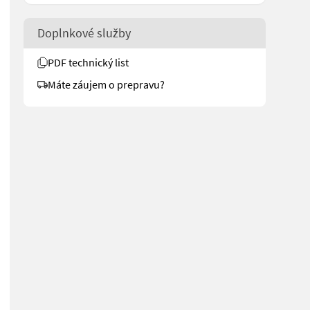
Doplnkové služby
PDF technický list
Máte záujem o prepravu?
no/7843 for more images Specifications Tire size: 400/60-22.5 Hydra