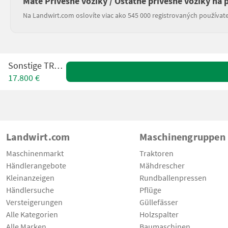
Máte Privesné vozíky / Ostatné privesné vozíky na 
Na Landwirt.com oslovíte viac ako 545 000 registrovaných používate
Sonstige TRV635
17.800 €
Landwirt.com
Maschinengruppen
Maschinenmarkt
Traktoren
Händlerangebote
Mähdrescher
Kleinanzeigen
Rundballenpressen
Händlersuche
Pflüge
Versteigerungen
Güllefässer
Alle Kategorien
Holzspalter
Alle Marken
Baumaschinen