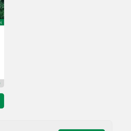
oj
Sonstige Brederup 7260B M
3.600 €
R. v. 2015
Landbrukssalg.no AS
7080 H
Prémiový Plus predajca