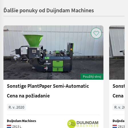
Ďalšie ponuky od Duijndam Machines
Použitý stroj
Sonstige PlantPaper Semi-Automatic
Sonsti
Cena na požiadanie
Cena n
R. v. 2020
R. v. 20
Duijndam Machines
Duijndam 
2913 L
2913 L