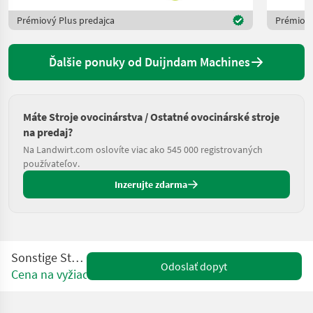
Prémiový Plus predajca
Prémiový
Ďalšie ponuky od Duijndam Machines
Máte Stroje ovocinárstva / Ostatné ovocinárské stroje
na predaj?
Na Landwirt.com oslovíte viac ako 545 000 registrovaných
používateľov.
Inzerujte zdarma
Sonstige Standaard
Odoslať dopyt
Cena na vyžiadanie