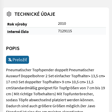
TECHNICKÉ ÚDAJE
2010
Rok výroby
7129115
Interné číslo
POPIS
Preložiť
Pneumatischer Topfspender doppelt Pneumatischer
Auswurf Doppelbohrer 2 Set einfacher Topfhalter• 13,5 cm•
17 cm3 Set doppelter Topfhalter• 9 cm• 10,5 cm• 11,5
cmStandardmäßig geeignet für Topfgrößen von 7 cm bis 19
cm ( Mit richtige Tofbehalters) Mit Topfunterbrecher,
sodass Töpfe abwechselnd platziert werden können.
Dadurch sind auch größere Größen möglich.Der Javo
Standard ist eine der am meisten akzeptierten