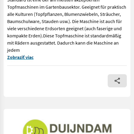
Topfmaschinen im Gartenbausektor. Geeignet für praktisch
alle Kulturen (Topfpflanzen, Blumenzwiebeln, Sträucher,
Baumschulware, Stauden usw.). Die Maschine ist auch für
viele verschiedene Erdsorten geeignet (auch faserige und
kompakte Erden).Diese Topfmaschine ist standardmäßig
mit Rädern ausgestattet. Dadurch kann die Maschine an
jedem
Pneumatischer Topfspender doppelt Pneumatischer Auswurf Dopp
Zobraziť viac