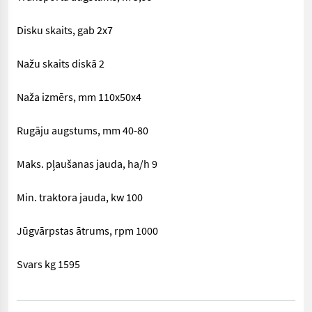
Disku skaits, gab 2x7
Nažu skaits diskā 2
Naža izmērs, mm 110x50x4
Rugāju augstums, mm 40-80
Maks. pļaušanas jauda, ha/h 9
Min. traktora jauda, kw 100
Jūgvārpstas ātrums, rpm 1000
Svars kg 1595
== Papildu informācija (LV) == Darba platums, m 8,20 Transpor