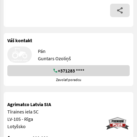
Váš kontakt
Pán
Guntars Ozoliņš
+371283 ****
Zavolať poradcu
Agrimatco Latvia SIA
Tīraines iela 5C
LV-105 - Rīga
Lotyšsko