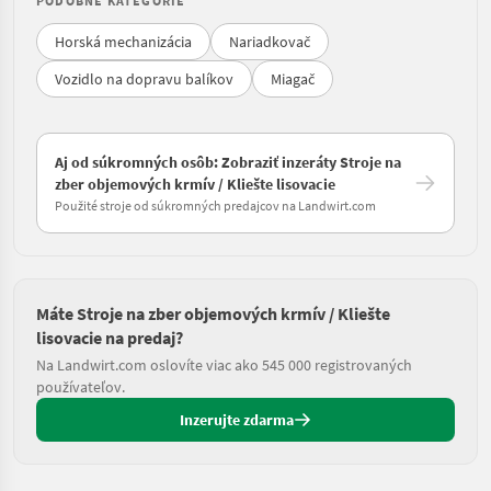
PODOBNÉ KATEGÓRIE
Horská mechanizácia
Nariadkovač
Vozidlo na dopravu balíkov
Miagač
Aj od súkromných osôb: Zobraziť inzeráty Stroje na
zber objemových krmív / Kliešte lisovacie
Použité stroje od súkromných predajcov na Landwirt.com
Máte Stroje na zber objemových krmív / Kliešte
lisovacie na predaj?
Na Landwirt.com oslovíte viac ako 545 000 registrovaných
používateľov.
Inzerujte zdarma