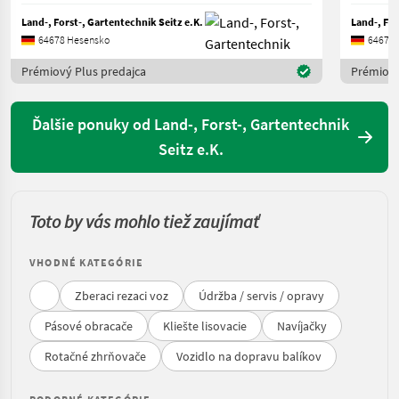
Land-, Forst-, Gartentechnik Seitz e.K.
Land-, For
64678 Hesensko
64678 
Prémiový Plus predajca
Prémiový
Ďalšie ponuky od Land-, Forst-, Gartentechnik
Seitz e.K.
Toto by vás mohlo tiež zaujímať
VHODNÉ KATEGÓRIE
Zberaci rezaci voz
Údržba / servis / opravy
Pásové obracače
Kliešte lisovacie
Navíjačky
Rotačné zhrňovače
Vozidlo na dopravu balíkov