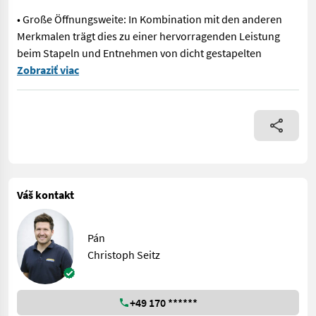
• Große Öffnungsweite: In Kombination mit den anderen
Merkmalen trägt dies zu einer hervorragenden Leistung
beim Stapeln und Entnehmen von dicht gestapelten
- Bewährte Konstruktion für enges stapeln von Ballen - Bietet
Zobraziť viac
Váš kontakt
Pán
Christoph Seitz
+49 170 ******