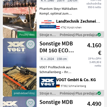
R. v. 1980
100 h
150 cm
obchodníka
950 € netto
Phantom Steyr Mähbalken
Kompl. optimal zum
Eingrasen und
Landtechnik Zechmeister GmbH & Co KG
Flächenmähen mit
Doppelhubfinger. Pohon
4792 Münzkirchen
skúšobným stavom:
Stroje na
Prémiový Plus predajca
Použitý stroj
hidraulicky náklon dozadu,
zber
Sonstige MDB
Vysoko umiestnenie, Nast
4.160
objemových
krmív /
DM 160 ECO
€
Phantom
Doppelmesser-
R. v. 2024
158 cm
19 % s DPH
3.495,80 €
Mähwerk
netto
VOGT Profitechnik aus
Schmallenberg – Ihr
führender Anbieter für
VOGT GmbH & Co. KG
professionelle
Landschaftspflegetechnik =
57392 Schmallenberg
Mehrere VOGT-Standorte +
Stroje na
Prémiový Plus predajca
predvádzací stroj
100 Servicepartner in
zber
Sonstige MDB
Deutsch
4.490
objemových