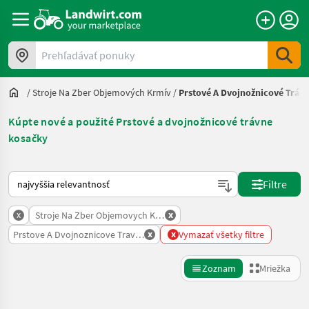
Prehľadávať ponuky
/
Stroje Na Zber Objemových Krmív
/
Prstové A Dvojnožnicové Tráv
Kúpte nové a použité Prstové a dvojnožnicové trávne
kosačky
Takto sa vykonáva triedenie na Landwirt.com
Filtre
x
x
Stroje Na Zber Objemovych Krmiv
x
x
Prstove A Dvojnoznicove Travne Kosacky
Vymazať všetky filtre
Zoznam
Mriežka