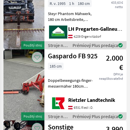
433,63 €
R. v. 1995
1 h
180 cm
netto
Steyr Phantom Mähwerk,
180 cm Arbeitsbreite,
kompl. mit Mähantrieb, war
LH Pregarten-Gallneukirchen, Gallneukirchen
montiert auf Steyr 8070 SK
II, Privatverkauf : - Stroje na
4209 Engerwitzdorf
zber objemových krmív
Stroje na
Prémiový Plus predajca
Použitý stroj
Prstov
zber
Gaspardo FB 925
2.000
objemových
krmív /
€
185 cm
Steyr
DPH je
neaplikovateľné
Doppelbewegungs-finger-
messermäher 180cm
Arbeitsbreite Schwadblech
Stroje na zber objemových
Rietzler Landtechnik
krmív Prstové a
6531 Ried I.O.
dvojnožnicové trávne
kosačky
Stroje na
Prémiový Plus predajca
Použitý stroj
zber
Sonstige
3.990
objemových