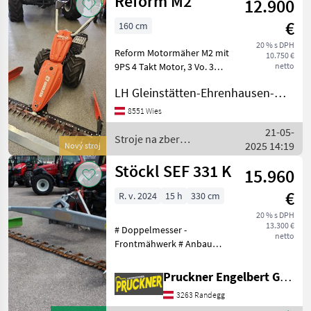
Reform M2
12.900
objemových
krmív / BB
€
160 cm
Umwelttechnik
20 % s DPH
Reform Motormäher M2 mit
10.750 €
9PS 4 Takt Motor, 3 Vo. 3
netto
Rückwärts Gänge,
LH Gleinstätten-Ehrenhausen-Wies eGen
Mehrscheibenkupplung,
Differenzialsperre,
8551 Wies
Feststellbremse, 18x9, 50-8"
21-05-
Bereifung, Mähantrieb
Stroje na zber
2025 14:19
Nový stroj
objemových krmív /
Reform
Stöckl SEF 331 K
15.960
€
R. v. 2024
15 h
330 cm
20 % s DPH
13.300 €
# Doppelmesser -
netto
Frontmähwerk # Anbau
mittels Gerätedreieck, auch
Direktanbau möglich Kat. I
Pruckner Engelbert GmbH
oder II # 1.000 U/min #
3263 Randegg
Gewicht ca. 300kg #