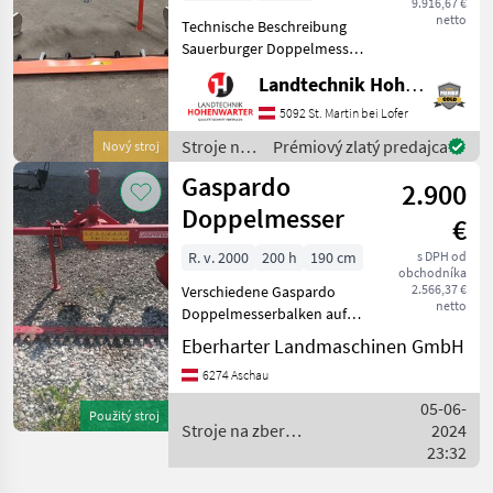
9.916,67 €
netto
Technische Beschreibung
Sauerburger Doppelmesser.
Ich freue mich, Ihnen im
Landtechnik Hohenwarter GmbH
Maschinenzentrum St.
Martin die Sauerburger
5092 St. Martin bei Lofer
Doppelmesser ausführlich
Stroje na
Prémiový zlatý predajca
Nový stroj
vorzustellen und ge
zber
Gaspardo
2.900
objemových
krmív /
Doppelmesser
€
Sonstige
R. v. 2000
200 h
190 cm
s DPH od
obchodníka
2.566,37 €
Verschiedene Gaspardo
netto
Doppelmesserbalken auf
Lager Stroje na zber
Eberharter Landmaschinen GmbH
objemových krmív Prstové
6274 Aschau
a dvojnožnicové trávne
kosačky
05-06-
Použitý stroj
Stroje na zber
2024
objemových krmív /
23:32
Gaspardo