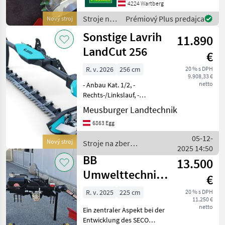
Stachelwalze Stroje na zber
4224 Wartberg
objemových krmív Prstové
Stroje na
Prémiový Plus predajca
Nový stroj
a dvojnožnicové trávne
zber
Sonstige Lavrih
kosačk
11.890
objemových
krmív /
LandCut 256
€
Reform
R. v. 2026
256 cm
20 % s DPH
9.908,33 €
netto
- Anbau Kat. 1/2, -
Rechts-/Linkslauf, -
Zapfwellendrehzahl
Meusburger Landtechnik
540/1000, - Balken ESM
6863 Egg
256cm, - verschiedene
Breiten verfügbar, Stroje na
05-12-
Nový stroj
Stroje na zber
zber objemových krmív
2025 14:50
objemových krmív /
Prst
BB
13.500
Sonstige
Umwelttechnik
€
225F Pico
R. v. 2025
225 cm
20 % s DPH
11.250 €
netto
Ein zentraler Aspekt bei der
Entwicklung des SECO