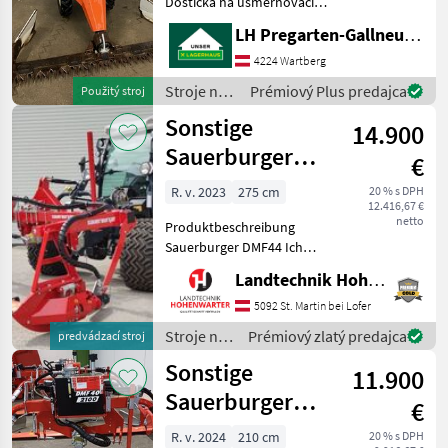
Doštička na usmerńovací
rad Stroje na zber
LH Pregarten-Gallneukirchen, Pregarten
objemových krmív Prstové
a dvojnožnicové trávne
4224 Wartberg
kosačky
Stroje na
Prémiový Plus predajca
Použitý stroj
zber
Sonstige
14.900
objemových
krmív /
Sauerburger
€
Reform
DMF 44/2750
R. v. 2023
275 cm
20 % s DPH
12.416,67 €
(15918)
netto
Produktbeschreibung
Sauerburger DMF44 Ich
freue mich, Ihnen im
Landtechnik Hohenwarter GmbH
Maschinenzentrum St.
Martin das Sauerburger
5092 St. Martin bei Lofer
DMF44 Doppelmesser-
Stroje na
Prémiový zlatý predajca
predvádzací stroj
Frontmähwerk ausführlich
zber
Sonstige
vorzustellen
11.900
objemových
krmív /
Sauerburger
€
Sonstige
DMF40 (22069)
R. v. 2024
210 cm
20 % s DPH