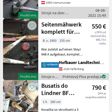
Landmaschinen 4550
4550 Kremsmünster
Kremsmünster Stroje na
08-08-
zber objemových krmív
Stroje na zber
2021 15:49
Prsto
Použitý stroj
objemových krmív / Steyr
Seitenmähwerk
550 €
komplett für
s DPH od
obchodníka
Steyr 948 A
486,73 €
R. v. 1993
155 cm
netto
War zuletzt auf einen Steyr
948 A aufgebaut, komplett!
Pohon skúšobným stavom:
Hofbauer Landtechnik GmbH
hidraulicky náklon dozadu
Stroje na zber objemových
4184 Helfenberg
krmív Prstové a
Stroje na
Prémiový Plus predajca
Použitý stroj
dvojnožnicové tráv
zber
Busatis do
790 €
objemových
krmív /
Lindner BF
DPH je
Steyr
neaplikovateľné
320SA
1 h
185 cm
Kosačka so skrutkami a 3