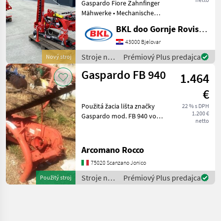
Gaspardo Fiore Zahnfinger
Mähwerke • Mechanische
Balkenhebung •
BKL doo Gornje Rovisce Kroatien
Schwingungsdämpfendes
System • Mahbalkenschutz •
43000 Bjelovar
Zusatzmesser • Innere
Stroje na
Prémiový Plus predajca
Nový stroj
Schuhfeder • Gelenkwel
zber
Gaspardo FB 940
1.464
objemových
krmív /
€
Gaspardo
Použitá žacia lišta značky
22 % s DPH
1.200 €
Gaspardo mod. FB 940 vo
netto
výbornom stave.
Dostupnosť 4 ks. Stroje na
zber objemových krmív
Arcomano Rocco
Prstové a dvojnožnicové
75020 Scanzano Jonico
trávne kosačky
Stroje na
Prémiový Plus predajca
Použitý stroj
zber
objemových
krmív /
Gaspardo