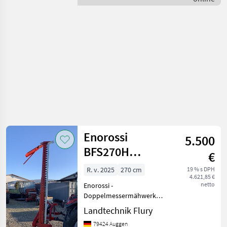
krmív / Sonstige
Enorossi
5.500
BFS270H
€
Doppelmessermähwerk
R. v. 2025
270 cm
19 % s DPH
4.621,85 €
netto
Enorossi -
Doppelmessermähwerk
Typ: BFS 270H Ausführung:
Landtechnik Flury
Heckanbau - Neu -
79424 Auggen
Arbeitsbreite 270cm -