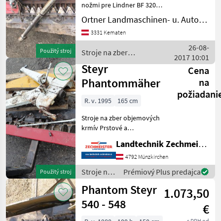
nožmi pre Lindner BF 320
SA, hydr. Nadmorská výška,
Ortner Landmaschinen- u. Autohandel
ďalšie podrobnosti 0664-
3331 Kematen
9804844 Stroje na zber
objemových krmív Prstové
26-08-
Použitý stroj
Stroje na zber
a dvojnožnicové
2017 10:01
objemových krmív /
Steyr
Cena
Busatis
Phantommäher
na
požiadani
R. v. 1995
165 cm
Stroje na zber objemových
krmív Prstové a
dvojnožnicové trávne
Landtechnik Zechmeister GmbH & Co KG
kosačky
4792 Münzkirchen
Stroje na
Prémiový Plus predajca
Použitý stroj
zber
Phantom Steyr
1.073,50
objemových
krmív /
540 - 548
€
Steyr
s DPH od