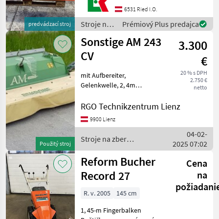
Doppelmessermähwerk,
6531 Ried I.O.
beide Messer mittels 3
Stroje na
Prémiový Plus predajca
predvádzací stroj
Keilriemen, als
zber
Sonstige AM 243
Überlastschutz gegen
3.300
objemových
krmív /
CV
€
Sonstige
20 % s DPH
mit Aufbereiter,
2.750 €
Gelenkwelle, 2, 4m
netto
Arbeitsbreite Stroje na zber
objemových krmív Prstové
RGO Technikzentrum Lienz
a dvojnožnicové trávne
9900 Lienz
kosačky
04-02-
Stroje na zber
2025 07:02
Použitý stroj
objemových krmív /
Sonstige
Reform Bucher
Cena
Record 27
na
požiadani
R. v. 2005
145 cm
1, 45-m Fingerbalken