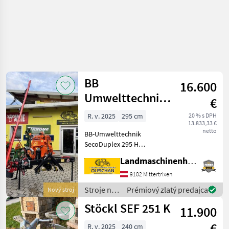
BB
16.600
Umwelttechnik
€
SecoDuplex 295
R. v. 2025
295 cm
20 % s DPH
13.833,33 €
H
netto
BB-Umwelttechnik
Heckseitenmähwerk
SecoDuplex 295 H
Heckmähwerk -
Landmaschinenhandel Ouschan Anton
Arbeitsbreite 295cm -
Dreipunktanbau Kat II -
9102 Mittertrixen
Bidux Schneidwerk -
Stroje na
Prémiový zlatý predajca
Nový stroj
Einstellbare
zber
Stöckl SEF 251 K
Anfahrsicherung -
11.900
objemových
Gleitkuffen
krmív / BB
€
R. v. 2025
240 cm