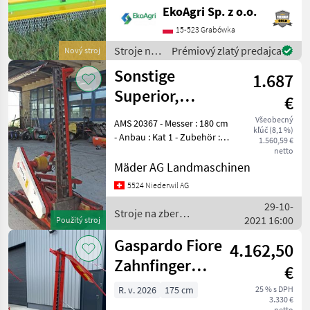
výkonný Rotačný kosač
EkoAgri Sp. z o.o.
KO275 je univerzálny stroj
na údržbu trávnatých
15-523 Grabówka
plôch, ktorý spoľahlivo a
Stroje na
Prémiový zlatý predajca
Nový stroj
efektívne umožňuje mulč
zber
Sonstige
1.687
objemových
krmív /
Superior,
€
Sonstige
Heckdoppelmesserbalken
Všeobecný
AMS 20367 - Messer : 180 cm
kľúč (8,1 %)
Micro 394 DA
- Anbau : Kat 1 - Zubehör :
1.560,59 €
Gelenkwelle - Hersteller :
netto
Gribaldi+Salvia - Gewicht :
Mäder AG Landmaschinen
ca. 260 kg - Jahrgang : 2007
5524 Niederwil AG
- Farbe : rot - Z
29-10-
Stroje na zber
2021 16:00
Použitý stroj
objemových krmív /
Sonstige
Gaspardo Fiore
4.162,50
Zahnfinger
€
Mähwerke
R. v. 2026
175 cm
25 % s DPH
3.330 €
netto