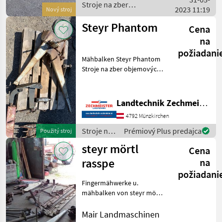
als Überlastschutz mass
Stroje na zber
2023 11:19
Nový stroj
objemových krmív /
Rapid
Steyr Phantom
Cena
na
požiadani
Mähbalken Steyr Phantom
Stroje na zber objemových
krmív Prstové a
dvojnožnicové trávne
kosačky
Landtechnik Zechmeister GmbH & Co KG
4792 Münzkirchen
Stroje na
Prémiový Plus predajca
Použitý stroj
zber
steyr mörtl
Cena
objemových
krmív /
rasspe
na
Steyr
požiadani
Fingermähwerke u.
mähbalken von steyr mört
u. rasspe in gutem zustand
preise auf anfrage MAIR
Mair Landmaschinen