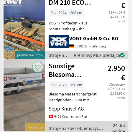
krmív /
DM 210 ECO
€
Sonstige
Doppelmesser-
R. v. 2024
208 cm
19 % s DPH
3.773,11 €
Mähwerk
netto
VOGT Profitechnik aus
Schmallenberg – Ihr
führender Anbieter für
VOGT GmbH & Co. KG
professionelle
Landschaftspflegetechnik =
57392 Schmallenberg
Mehrere VOGT-Standorte +
Stroje na
Prémiový Plus predajca
predvádzací stroj
100 Servicepartner in
zber
Sonstige
Deutsch
2.950
objemových
krmív /
Blesoma
€
Sonstige
Messerschärfgerät
R. v. 2026
350 cm
Všeobecný
kľúč (8,1 %)
2.728,95 €
Blesoma Messerschärfgerät
netto
Handgrinder 3.50m mit
Fussgestell Stroje na zber
Sepp Knüsel AG
objemových krmív Prstové
6403 Küssnach am Rigi
a dvojnožnicové trávne
kosačky
24 dní
Nový stroj
Stroje na zber objemových
online