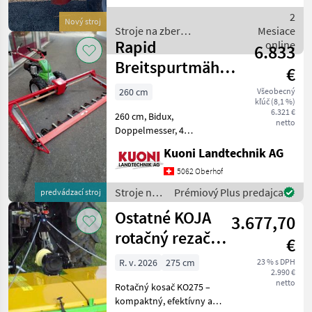
hydraulischer Aushub -
2
Nový stroj
Senkdrossel - Enorossi
Stroje na zber
Mesiace
Patent mit bew
Rapid
objemových krmív /
online
6.833
Enorossi
Breitspurtmähwerk
€
BM 260
260 cm
Všeobecný
kľúč (8,1 %)
6.321 €
260 cm, Bidux,
netto
Doppelmesser, 4
Gleitkufen, zu Rapid Euro,
Kuoni Landtechnik AG
Monta, Varea, Stroje na zber
objemových krmív Prstové
5062 Oberhof
a dvojnožnicové trávne
Stroje na
Prémiový Plus predajca
predvádzací stroj
kosačky
zber
Ostatné KOJA
3.677,70
objemových
krmív /
rotačný rezač
€
Rapid
KO275, 2,75 m
R. v. 2026
275 cm
23 % s DPH
2.990 €
netto
Rotačný kosač KO275 –
kompaktný, efektívny a