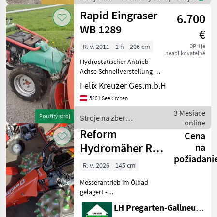
Messerklingen und
zber
Rapid Eingraser
6.700
objemových
krmív / BB
WB 1289
€
Umwelttechnik
R. v. 2011
1 h
206 cm
DPH je
neaplikovateľné
Hydrostatischer Antrieb
Achse Schnellverstellung 2
Antriebsgeschwindigkeiten
Felix Kreuzer Ges.m.b.H
für Anbauwerkzeuge
5201 Seekirchen
Zustand Sehr Gut 2025 Alle
Öle und Filter erneuert
3 Mesiace
Použitý stroj
Stroje na zber
Messerbalken
online
objemových krmív /
Reform
Cena
Rapid
Hydromäher RM
na
požiadani
7.07
R. v. 2026
145 cm
Messerantrieb im Ölbad
gelagert -
Normalschnittbalken 1, 45-
LH Pregarten-Gallneukirchen, Pregarten
m - Reservemesser -