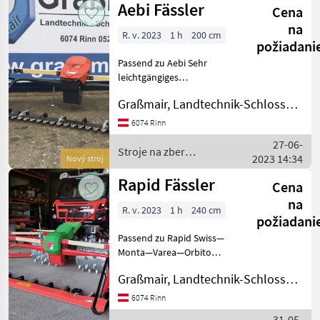
Aebi Fässler
Cena
objemových
krmív / BB
na
R. v. 2023
1 h
200 cm
Umwelttechnik
požiadani
Passend zu Aebi Sehr
leichtgängiges
Doppelmessermähwerk
Graßmair, Landtechnik-Schlosserei GmbH
Antrieb mittels Keilriem als
Überlastschutz massives
6074 Rinn
Schwingenholz Kurzer
27-06-
Anbau Ideale
Stroje na zber
2023 14:34
Nový stroj
Gewichtsverteilu
objemových krmív / Aebi
Rapid Fässler
Cena
na
R. v. 2023
1 h
240 cm
požiadani
Passend zu Rapid Swiss—
Monta—Varea—Orbito
Mähbreite von 180cm bis
Graßmair, Landtechnik-Schlosserei GmbH
240cm sehr leichtgängiges
Doppelmessermähwerk
6074 Rinn
Antrieb mittels Keilriemen
31-05-