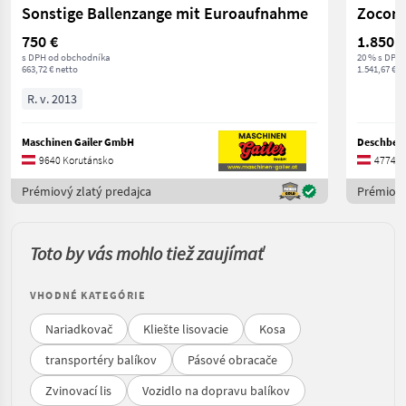
Sonstige Ballenzange mit Euroaufnahme
Zocon 
750 €
1.850 €
s DPH od obchodníka
20 % s DPH
663,72 € netto
1.541,67 € n
R. v. 2013
Maschinen Gailer GmbH
9640 Korutánsko
4774 H
Prémiový zlatý predajca
Prémiový
Toto by vás mohlo tiež zaujímať
VHODNÉ KATEGÓRIE
Nariadkovač
Kliešte lisovacie
Kosa
transportéry balíkov
Pásové obracače
Zvinovací lis
Vozidlo na dopravu balíkov