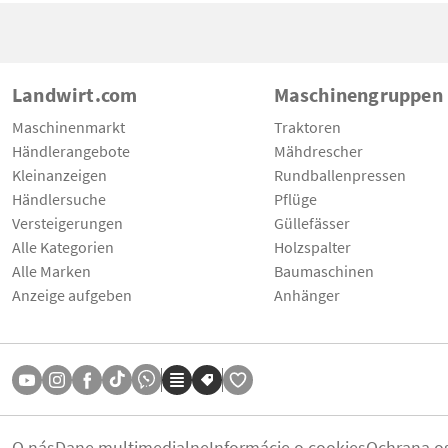
Landwirt.com
Maschinengruppen
Maschinenmarkt
Traktoren
Händlerangebote
Mähdrescher
Kleinanzeigen
Rundballenpressen
Händlersuche
Pflüge
Versteigerungen
Güllefässer
Alle Kategorien
Holzspalter
Alle Marken
Baumaschinen
Anzeige aufgeben
Anhänger
O nás
Dane multimedialne
Informácie o cookies
Ochrana o