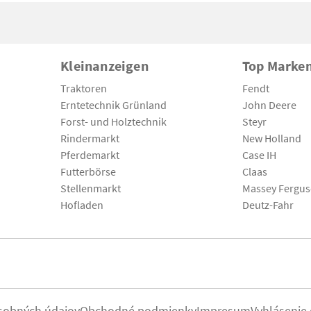
Kleinanzeigen
Top Marke
Traktoren
Fendt
Erntetechnik Grünland
John Deere
Forst- und Holztechnik
Steyr
Rindermarkt
New Holland
Pferdemarkt
Case IH
Futterbörse
Claas
Stellenmarkt
Massey Fergu
Hofladen
Deutz-Fahr
sobných údajov
Obchodné podmienky
Impresum
Vyhlásenie