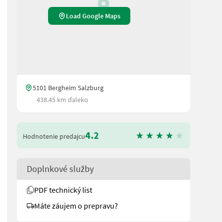
Load Google Maps
5101 Bergheim Salzburg
438.45 km ďaleko
4.2
Hodnotenie predajcu
r Aufnahmebreite von 3,08 m sind Sie sicher im Steilhang unterweg
Doplnkové služby
PDF technický list
Máte záujem o prepravu?