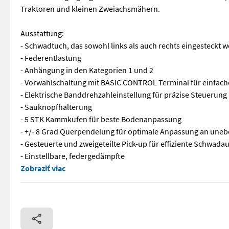
Traktoren und kleinen Zweiachsmähern.
Ausstattung:
- Schwadtuch, das sowohl links als auch rechts eingesteckt 
- Federentlastung
- Anhängung in den Kategorien 1 und 2
- Vorwahlschaltung mit BASIC CONTROL Terminal für einfac
- Elektrische Banddrehzahleinstellung für präzise Steuerung
- Sauknopfhalterung
- 5 STK Kammkufen für beste Bodenanpassung
- +/- 8 Grad Querpendelung für optimale Anpassung an une
- Gesteuerte und zweigeteilte Pick-up für effiziente Schwad
- Einstellbare, federgedämpfte
Der MERGENTO F 4010 ALPIN ist das Leichtgewicht unter den 
Zobraziť viac