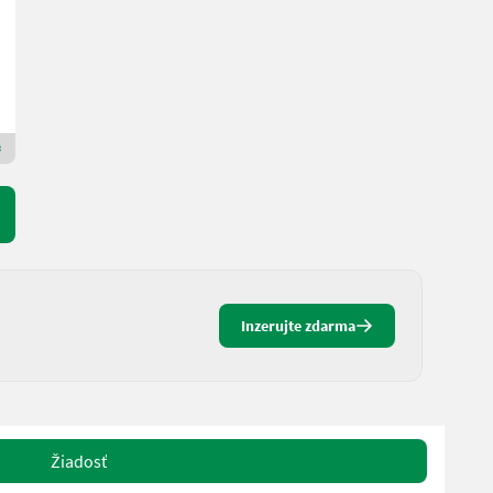
3.600 € netto
Salzburger Lagerhaus-Technik
5101 Salzburg
Prémiový zlatý predajca
Inzerujte zdarma
Žiadosť