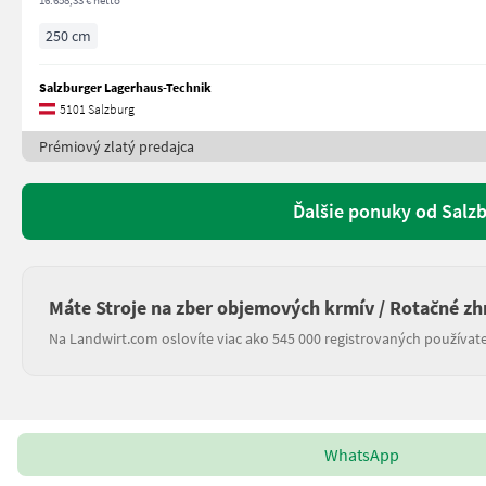
16.658,33 € netto
250 cm
Salzburger Lagerhaus-Technik
5101 Salzburg
Prémiový zlatý predajca
Ďalšie ponuky od Salz
Máte Stroje na zber objemových krmív / Rotačné zh
Na Landwirt.com oslovíte viac ako 545 000 registrovaných používate
WhatsApp