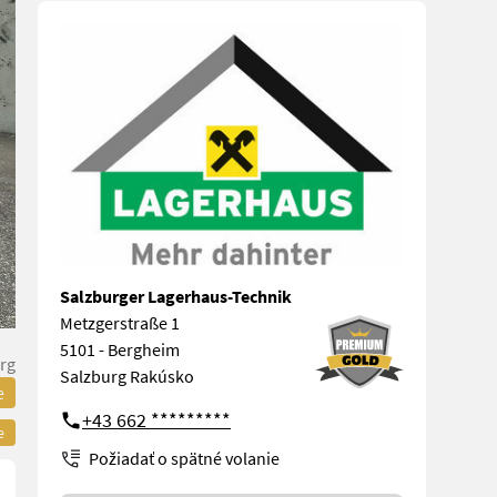
Salzburger Lagerhaus-Technik
Metzgerstraße 1
5101 - Bergheim
rg
Salzburg Rakúsko
e
+43 662 *********
e
Požiadať o spätné volanie