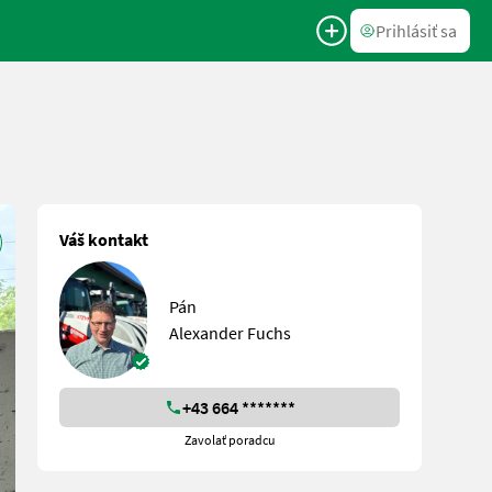
Prihlásiť sa
Váš kontakt
Pán
Alexander Fuchs
+43 664 *******
Zavolať poradcu