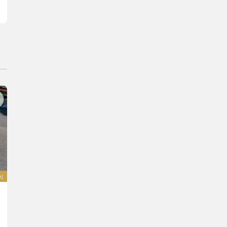
oj
Pöttinger Pick-up komplett, 4-reihig Pöttinger 501.50
4.320 €
20 % s DPH