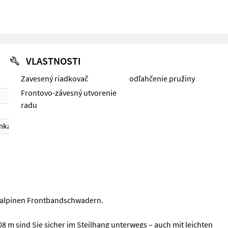
VLASTNOSTI
Zavesený riadkovač
odľahčenie pružiny
Frontovo-závesný utvorenie
radu
mka 1)
n alpinen Frontbandschwadern.
8 m sind Sie sicher im Steilhang unterwegs – auch mit leichten