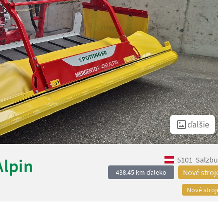
ďalšie
5101
Salzbu
Alpin
Nové stroj
438.45 km ďaleko
Nové stroj