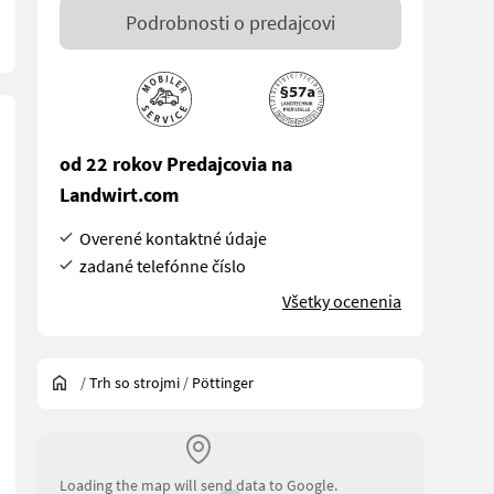
Podrobnosti o predajcovi
od 22 rokov Predajcovia na
Landwirt.com
Overené kontaktné údaje
zadané telefónne číslo
Všetky ocenenia
/
Trh so strojmi
/
Pöttinger
Loading the map will send data to Google.