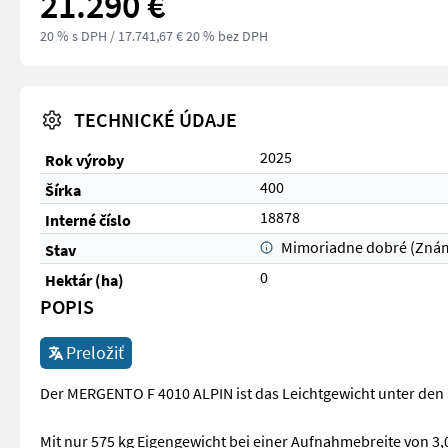
21.290 €
20 % s DPH
/ 17.741,67 € 20 % bez DPH
TECHNICKÉ ÚDAJE
2025
Rok výroby
400
Šírka
18878
Interné číslo
Mimoriadne dobré (Zná
Stav
0
Hektár (ha)
POPIS
Preložiť
Der MERGENTO F 4010 ALPIN ist das Leichtgewicht unter de
Mit nur 575 kg Eigengewicht bei einer Aufnahmebreite von 3,0