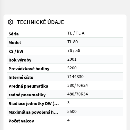
TECHNICKÉ ÚDAJE
TL / TL-A
Séria
TL 80
Model
76 / 56
kS / kW
2001
Rok výroby
5200
Prevádzkové hodiny
7144330
Interné číslo
380/70R24
Predná pneumatika
480/70R34
zadné pneumatiky
3
Riadiace jednotky DW (celkom)
5500
Maximálna povolená hmotnosť (kg)
4
Počet valcov