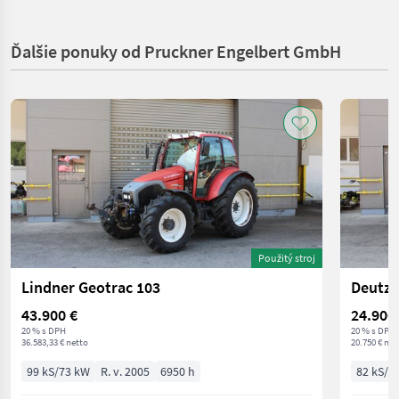
Ďalšie ponuky od Pruckner Engelbert GmbH
Použitý stroj
Lindner Geotrac 103
Deutz 
43.900 €
24.900
20 % s DPH
20 % s DPH
36.583,33 € netto
20.750 € net
99 kS/73 kW
R. v. 2005
6950 h
82 kS/6