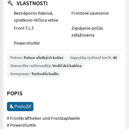
VLASTNOSTI
Beznáporov tlaková,
Frontové zavesenie
spiatkovo-tečúca vetva
Front T.L.T.
Zapájanie počas
zaťažovania
Powershuttle
Pohon:
Pohon všetkých kolies
Najvyššia rýchlosť km/h:
40
Stanovište rušňovodiča:
Vodičská kabína
Kompresor:
Turbodúchadlo
POPIS
Preložiť
# Frontkraftheber und Frontzapfwelle
# Powershuttle