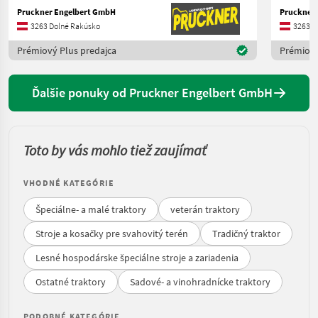
Pruckner Engelbert GmbH
Pruckner
3263 Dolné Rakúsko
3263 D
Prémiový Plus predajca
Prémiový
Ďalšie ponuky od Pruckner Engelbert GmbH
Toto by vás mohlo tiež zaujímať
VHODNÉ KATEGÓRIE
Špeciálne- a malé traktory
veterán traktory
Stroje a kosačky pre svahovitý terén
Tradičný traktor
Lesné hospodárske špeciálne stroje a zariadenia
Ostatné traktory
Sadové- a vinohradnícke traktory
PODOBNÉ KATEGÓRIE