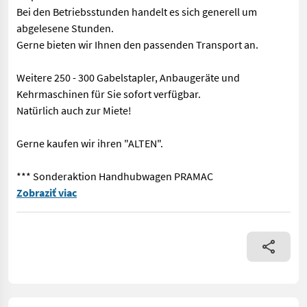
Bei den Betriebsstunden handelt es sich generell um
abgelesene Stunden.
Gerne bieten wir Ihnen den passenden Transport an.
Weitere 250 - 300 Gabelstapler, Anbaugeräte und
Kehrmaschinen für Sie sofort verfügbar.
Natürlich auch zur Miete!
Gerne kaufen wir ihren "ALTEN".
*** Sonderaktion Handhubwagen PRAMAC
== Weitere Informationen (DE) == Ausstattung : ------------- -
Zobraziť viac