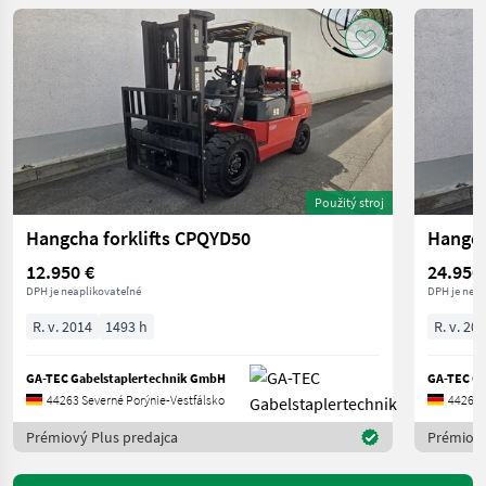
Použitý stroj
Hangcha forklifts CPQYD50
Hangch
12.950 €
24.950
DPH je neaplikovateľné
DPH je neap
R. v. 2014
1493 h
R. v. 20
GA-TEC Gabelstaplertechnik GmbH
GA-TEC Ga
44263 Severné Porýnie-Vestfálsko
44263 
Prémiový Plus predajca
Prémiový