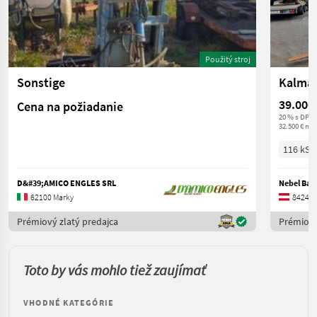
Použitý stroj
Sonstige
Kalmar
39.000
Cena na požiadanie
20 % s DPH
32.500 € net
116 kS/
D&#39;AMICO ENGLES SRL
Nebel Ba
62100 Marky
8424 Š
Prémiový zlatý predajca
Prémiový
Toto by vás mohlo tiež zaujímať
VHODNÉ KATEGÓRIE