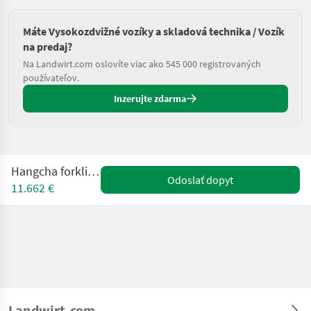
Máte Vysokozdvižné vozíky a skladová technika / Vozík
na predaj?
Na Landwirt.com oslovíte viac ako 545 000 registrovaných
používateľov.
Inzerujte zdarma
Hangcha forklifts CPCD30
Odoslať dopyt
11.662 €
Landwirt.com