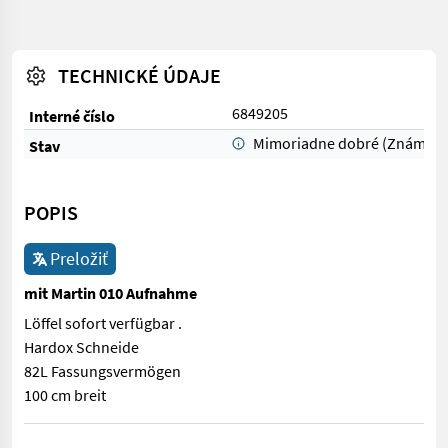
TECHNICKÉ ÚDAJE
6849205
Interné číslo
Mimoriadne dobré (Známka 
Stav
POPIS
Preložiť
mit Martin 010 Aufnahme
Löffel sofort verfügbar .
Hardox Schneide
82L Fassungsvermögen
100 cm breit
Löffel sofort verfügbar . Hardox Schneide 82L Fassungsvermöge