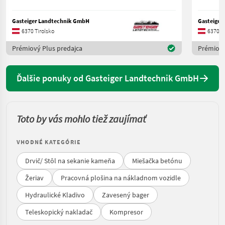
Gasteiger Landtechnik GmbH
Gasteiger
6370 Tirolsko
6370 Ti
Prémiový Plus predajca
Prémiový
Ďalšie ponuky od Gasteiger Landtechnik GmbH
Toto by vás mohlo tiež zaujímať
VHODNÉ KATEGÓRIE
Drvič/ Stôl na sekanie kameňa
Miešačka betónu
Žeriav
Pracovná plošina na nákladnom vozidle
Hydraulické Kladivo
Zavesený bager
Teleskopický nakladač
Kompresor