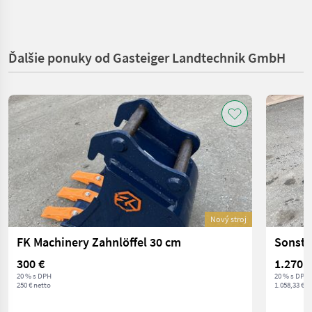
Ďalšie ponuky od Gasteiger Landtechnik GmbH
Nový stroj
FK Machinery Zahnlöffel 30 cm
300 €
1.270 €
20 % s DPH
20 % s DPH
250 € netto
1.058,33 € n