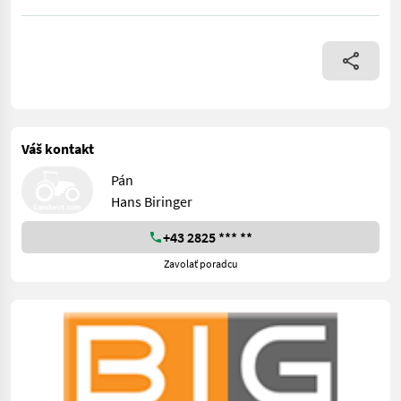
Tieflöffel 60cm passend zu VTN - Nino de Martis, Martin (alt
Váš kontakt
Pán
Hans Biringer
+43 2825 *** **
Zavolať poradcu