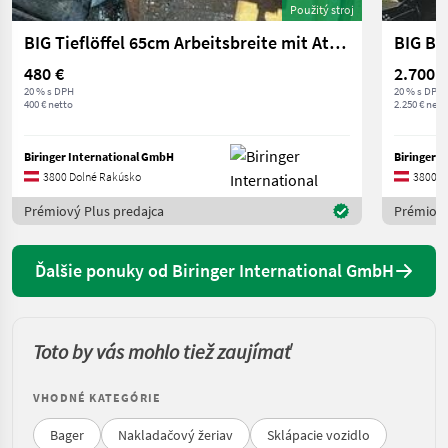
Použitý stroj
BIG Tieflöffel 65cm Arbeitsbreite mit Atlas Aufnahme
480 €
2.700 €
20 % s DPH
20 % s DPH
400 € netto
2.250 € nett
Biringer International GmbH
Biringer 
3800 Dolné Rakúsko
3800 D
Prémiový Plus predajca
Prémiový
Ďalšie ponuky od Biringer International GmbH
Toto by vás mohlo tiež zaujímať
VHODNÉ KATEGÓRIE
Bager
Nakladačový žeriav
Sklápacie vozidlo