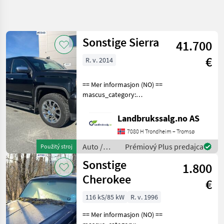
Spresniť
hľadanie
Sonstige Sierra
41.700
Kategória
Krajina
Filtre
4
1
€
R. v. 2014
Zobraziť 3
AKTUÁLNA
Resetovať
== Mer informasjon (NO) ==
CESTA
výsledkov
mascus_category:
osobné
panelvans Please provide
automobily /
reference number upon
nákladné
Landbrukssalg.no AS
automobily /
request: 8040 See
mopedy
7080 H Trondheim – Tromsø
en.landbrukssalg.no/8040
for more images GMC Sierra
Auto
Auto /
Prémiový Plus predajca
Použitý stroj
Motocykle
1
Motocykle
Sonstige
1.800
/ Sonstige
Auto
Cherokee
€
Sonstige
116 kS/85 kW
R. v. 1996
VYBRAŤ
KATEGÓRIU
== Mer informasjon (NO) ==