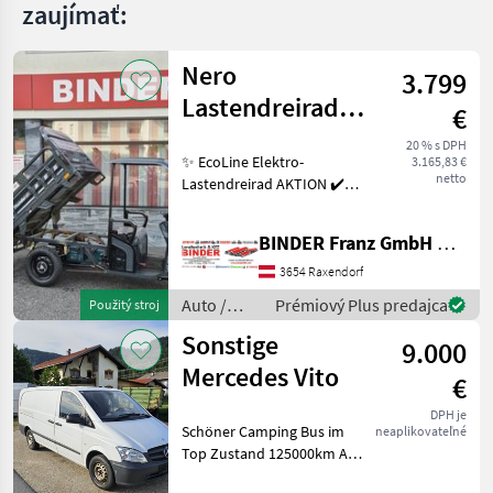
zaujímať:
MARKETPLACE
Ponuky
Nero
Drobné
3.799
Marketplace
predajcov
inzeráty
Lastendreirad
€
Thunder PRO
20 % s DPH
✨ EcoLine Elektro-
3.165,83 €
TukTuk
netto
Lastendreirad AKTION ✔️
Modell : NERO Thunder PRO
✔️ in serienmäßiger
BINDER Franz GmbH & CoKG
Ausführung ✔️ mit 45km/h
und Dach ✔️ optimal für
3654 Raxendorf
jeden Betrieb, Hof oder
Auto /
Prémiový Plus predajca
Použitý stroj
Motocykle
Sonstige
9.000
/ Nero
Mercedes Vito
€
DPH je
Schöner Camping Bus im
neaplikovateľné
Top Zustand 125000km Als
Transporter und Camper