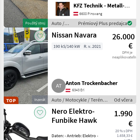
Einsatzbar Navi
KFZ Technik - Metall-Maschinenbau Wörle
Rückkamera Kein Allrad 3-
Sitzer Diesel 130PS 2
6600 Pinswang
Besitzer Auto / Motocy
Auto /
Prémiový Plus predajca
Použitý stroj
Motocykle
Nissan Navara
26.000
/ Sonstige
€
190 kS/140 kW
R. v. 2021
DPH je
neaplikovateľné
Anton Trockenbacher
6343 Erl
Auto / Motocykle / Terénne
Od včera
TOP
Inzerát
vozidlo
Nero Elektro-
1.990
Funbike Hawk
€
20 % s DPH
Daten: - Antrieb: Elektro -
1.658,33 €