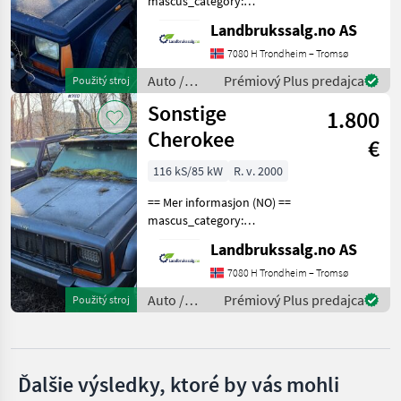
mascus_category:
Sonstige
panelvans Please provide
Landbrukssalg.no AS
reference number upon
Skoda
request: 7918 See
7080 H Trondheim – Tromsø
en.landbrukssalg.no/7918
Auto /
Prémiový Plus predajca
Použitý stroj
Mercedes
for more images
Motocykle
Sonstige
Specificatio
1.800
/ Sonstige
Ford
Cherokee
€
Fiat
116 kS/85 kW
R. v. 2000
== Mer informasjon (NO) ==
Nissan
mascus_category:
panelvans Please provide
Zobraziť
Landbrukssalg.no AS
reference number upon
všetkých
request: 7917 See
7080 H Trondheim – Tromsø
19
en.landbrukssalg.no/7917
Auto /
Prémiový Plus predajca
Použitý stroj
for more images
MODEL
Motocykle
Specificatio
/ Sonstige
Ďalšie výsledky, ktoré by vás mohli
Cherokee