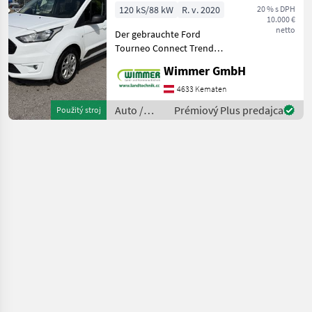
120 kS/88 kW
R. v. 2020
20 % s DPH
10.000 €
netto
Der gebrauchte Ford
Tourneo Connect Trend
L1H1 2, 2 t überzeugt durch
Wimmer GmbH
seine hohe
Alltagstauglichkeit, den
4633 Kematen
großzügigen Innenraum
Auto /
Prémiový Plus predajca
Použitý stroj
und eine umfangreiche
Motocykle
Ausstattung. Das
/ Ford