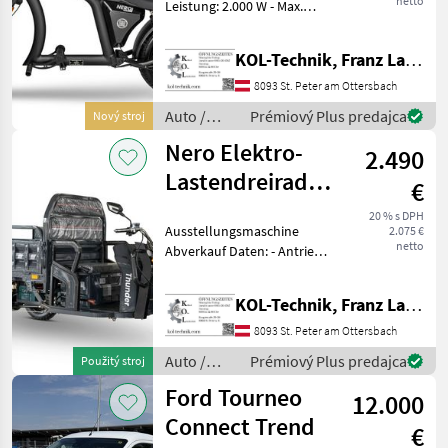
netto
Leistung: 2.000 W - Max.
Geschwindigkeit: 45 km/h -
Geschwindigkeitsstufen: 3 -
KOL-Technik, Franz Lampl-Küssner
Reichweite: 60–80 km -
Akku: 60V/30Ah Lithium - La
8093 St. Peter am Ottersbach
Auto /
Prémiový Plus predajca
Nový stroj
Motocykle
Nero Elektro-
2.490
/ Nero
Lastendreirad/Tuk-
€
Tuk Thunder
20 % s DPH
Ausstellungsmaschine
2.075 €
netto
Abverkauf Daten: - Antrieb:
Elektro - Motor: 600 W -
Batterie: 60 V, 45 Ah -
KOL-Technik, Franz Lampl-Küssner
Bremse: Scheibenbremse
vorne, Trommelbremse
8093 St. Peter am Ottersbach
hinten - Max. G
Auto /
Prémiový Plus predajca
Použitý stroj
Motocykle
Ford Tourneo
12.000
/ Nero
Connect Trend
€