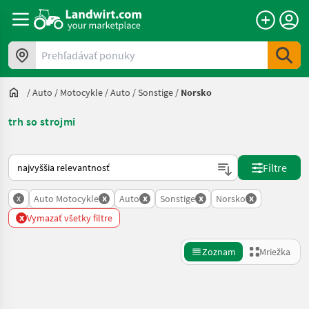
Prehľadávať ponuky
/
Auto / Motocykle
/
Auto
/
Sonstige
/
Norsko
trh so strojmi
Takto sa vykonáva triedenie na Landwirt.com
Filtre
x
x
x
x
x
Auto Motocykle
Auto
Sonstige
Norsko
x
Vymazať všetky filtre
Zoznam
Mriežka