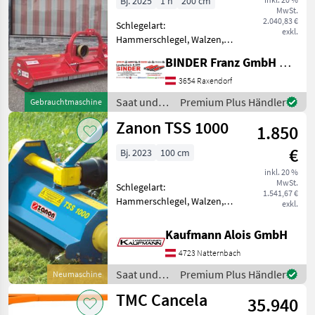
Bj. 2025
1 h
200 cm
MwSt.
2.040,83 €
Schlegelart:
exkl.
Hammerschlegel, Walzen,
Freilauf im Getriebe,
BINDER Franz GmbH & CoKG
Haubenverstellung,
seitliche Kufen,
3654 Raxendorf
Bodenstützwalze ✨
Saat und
Premium Plus Händler
Gebrauchtmaschine
EcoRedLine Mulcher -
Pflege /
Zanon TSS 1000
AKTION ✔️ Modell: EM 200
1.850
Sonstige
für Heckan
€
Bj. 2023
100 cm
inkl. 20 %
MwSt.
Schlegelart:
1.541,67 €
Hammerschlegel, Walzen,
exkl.
Freilauf im Getriebe –
Getriebe mit integriertem
Kaufmann Alois GmbH
Freilauf PTO 1 3/8” Z6 –
4723 Natternbach
Rotor mit linear
Schnittsystem – Anbaubock
Saat und
Premium Plus Händler
Neumaschine
fest – Eck
Pflege /
TMC Cancela
35.940
Zanon