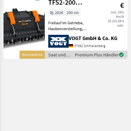
TFS2-200
€
Forstmulcher
Bj. 2026
200 cm
inkl. 19%
MwSt
/Mulchfräse
30.201,68 €
Freilauf im Getriebe,
exkl.
Haubenverstellung,
Kettenschutz, seitliche
VOGT GmbH & Co. KG
Kufen VOGT Profitechnik –
Ihr Generalimporteur für
57392 Schmallenberg
TMC CANCELA in
Saat und
Premium Plus Händler
Neumaschine
Deutschland & Österreich =
Pflege /
Große Aus
TMC
Cancela