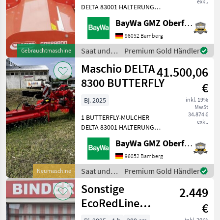
exkl.
DELTA 83001 HALTERUNG
RÄDER FÜR DELTA1 SATZ
BayWa GMZ Oberfranken
RÄDER FÜR GEMELLA1
WALTERSCHEID-
96052 Bamberg
GELENKWELLE 1 3/8Diese
Saat und
Premium Gold Händler
Gebrauchtmaschine
Maschine steht am
Pflege /
Maschio DELTA
Standort Döbeln! Saat und
41.500,06
Maschio
Pf
8300 BUTTERFLY
€
Bj. 2025
inkl. 19%
MwSt
34.874 €
1 BUTTERFLY-MULCHER
exkl.
DELTA 83001 HALTERUNG
RÄDER FÜR DELTA1 SATZ
BayWa GMZ Oberfranken
RÄDER FÜR GEMELLA1
WALTERSCHEID-
96052 Bamberg
GELENKWELLE (1 3/8) Saat
Saat und
Premium Gold Händler
Neumaschine
und Pflege Mulchgeräte
Pflege /
Sonstige
2.449
Maschio
EcoRedLine
€
Mulcher EM 200
inkl. 20 %