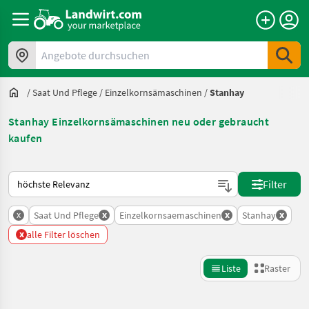
Angebote durchsuchen
/
Saat Und Pflege
/
Einzelkornsämaschinen
/
Stanhay
Stanhay Einzelkornsämaschinen neu oder gebraucht
kaufen
So wird auf Landwirt.com sortiert
Filter
x
x
x
x
Saat Und Pflege
Einzelkornsaemaschinen
Stanhay
x
alle Filter löschen
Liste
Raster