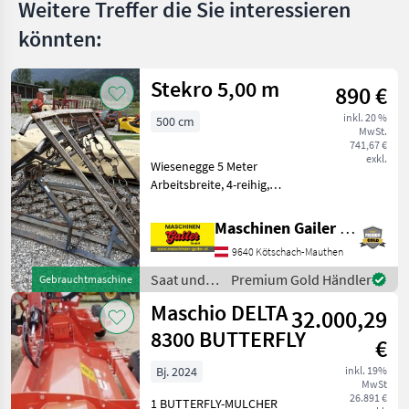
Weitere Treffer die Sie interessieren
könnten:
Stekro 5,00 m
890 €
inkl. 20 %
500 cm
MwSt.
741,67 €
exkl.
Wiesenegge 5 Meter
Arbeitsbreite, 4-reihig,
mechanisch klappbar, 3
Punkt Aufnahme, Gewicht
Maschinen Gailer GmbH
450 kg, Striegelnetz kann
9640 Kötschach-Mauthen
beidseitig verwendet
werden, Intensiv striegeln
Saat und
Premium Gold Händler
Gebrauchtmaschine
Pflege /
Maschio DELTA
32.000,29
Stekro
8300 BUTTERFLY
€
Bj. 2024
inkl. 19%
MwSt
26.891 €
1 BUTTERFLY-MULCHER