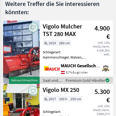
MARKTPLATZ
Weitere Treffer die Sie interessieren
könnten:
Marktplatz
Händlerangebote
Kleinanzeigen
Vigolo Mulcher
4.900
TST 280 MAX
€
Bj. 2019
280 cm
inkl. 13%
MwSt./Verm.
4.336,28 €
Schlegelart:
exkl.
Hammerschlegel, Walzen,
Freilauf im Getriebe,
MAUCH Gesellschaft m.b.H. & Co.KG
Bodenstützwalze
Ausstattung: - Gelenkwelle
5274 Burgkirchen
- Stützwalze -
Saat und
Premium Gold Händler
Gebrauchtmaschine
Dreipunktanbau -
Pflege /
Vigolo MX 250
Heckanbau - doppeltes
5.300
Vigolo
Gehäu
€
Bj. 2017
100 h
250 cm
inkl. 13%
MwSt./Verm.
Schlegelart:
4.690,27 €