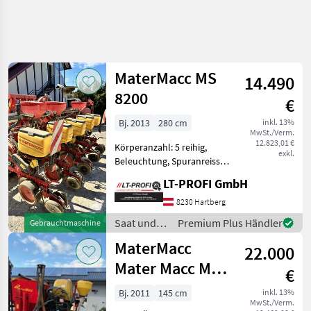
Suche
verfeinern
MaterMacc MS
14.490
Kategorie
Land
Filter
4
2
8200
€
2
Bj. 2013
280 cm
inkl. 13%
AKTUELLER
Zurücksetzen
Ergebnisse
MwSt./Verm.
PFAD
12.823,01 €
anzeigen
Körperanzahl: 5 reihig,
exkl.
Landtechnik
Beleuchtung, Spuranreisser
MaterMacc 8200 5 reihig
Saat
LT-PROFI GmbH
Einzelkornsämaschine
Und
Pflege
==Privatverkauf== -sofort
8230 Hartberg
Verfügbar! -sofort
Einzelkornsaemaschinen
Saat und
Premium Plus Händler
Gebrauchtmaschine
einsatzbereit -ink
Pflege /
Matermacc
MaterMacc
22.000
MaterMacc
Mater Macc MS
KATEGORIE
€
WÄHLEN
8230
Bj. 2011
145 cm
inkl. 13%
MwSt./Verm.
MaterMacc