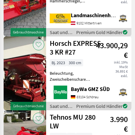
Hammerschlegel,
exkl.
Freilaufgelenkwelle, hydr.
Seitenverschub, Walzen,
Landmaschinenhandel Ouschan Anton
Freilauf im Getriebe,
9102 Mittertrixen
Kettenschutz, seitliche
Kufen, Bodenstützwalze
Saat und
Premium Gold Händler
Gebrauchtmaschine
Vigolo MX 250 - Vigo
Pflege /
Horsch EXPRESS
43.900,29
Vigolo
3 KR #27
€
Bj. 2023
300 cm
inkl. 19%
MwSt
36.891 €
Beleuchtung,
exkl.
Zweischeibenschare
Vorführmaschine 71 ha
BayWa GMZ SÜD
gesätAusstattung:-
Arbeitsbreite 3m- 10 Kreisel
83104 Schönau
je 2 Zinken- Planierschiene
Saat und
Premium Gold Händler
Gebrauchtmaschine
(mech. verstellbar)-
Pflege /
Tehnos MU 280
Trapezpackerwal
3.990
Horsch
LW
€