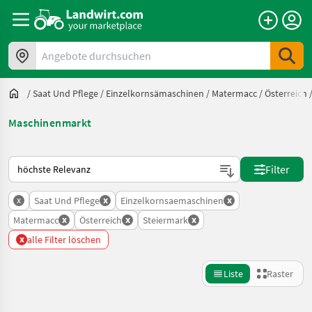
Angebote durchsuchen
/
Saat Und Pflege
/
Einzelkornsämaschinen
/
Matermacc
/
Österreich
Maschinenmarkt
So wird auf Landwirt.com sortiert
Filter
x
x
x
Saat Und Pflege
Einzelkornsaemaschinen
x
x
x
Matermacc
Österreich
Steiermark
x
alle Filter löschen
Liste
Raster