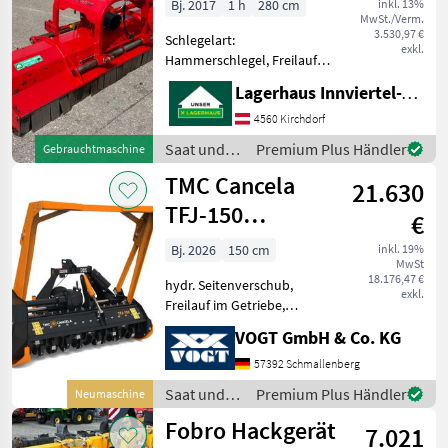
Bj. 2017
1 h
280 cm
inkl. 13%
MwSt./Verm.
3.530,97 €
Schlegelart:
exkl.
Hammerschlegel, Freilauf:
Freilauf im Getriebe,
Lagerhaus Innviertel-Traunviertel-Urfahr eGen, Kirchdorf
Seitenverschub:
hydraulisch +Arbeitsbreite:
4560 Kirchdorf
280 cm
Saat und
Premium Plus Händler
Gebrauchtmaschine
+Seitenverschiebung: 58 cm
Pflege /
TMC Cancela
+Anzahl der Keilriemen
21.630
Tehnos
TFJ-150
€
Forstmulcher für
Bj. 2026
150 cm
inkl. 19%
MwSt
Traktor
18.176,47 €
hydr. Seitenverschub,
exkl.
Freilauf im Getriebe,
Kettenschutz, seitliche
VOGT GmbH & Co. KG
Kufen VOGT Profitechnik –
Ihr Generalimporteur für
57392 Schmallenberg
TMC CANCELA in
Saat und
Premium Plus Händler
Neumaschine
Deutschland & Österreich =
Pflege /
Fobro Hackgerät
Gro
7.021
TMC