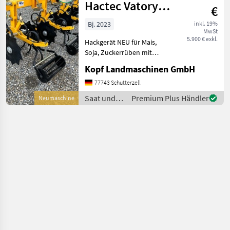
Cancela
Hactec Vatory
€
NEU 4 / 5 / 6 / 7
Bj. 2023
inkl. 19%
MwSt
5.900 € exkl.
Hackgerät NEU für Mais,
Soja, Zuckerrüben mit
Schutzscheiben NEU (Int.
Kopf Landmaschinen GmbH
Nr. 13576) 4-reihig, 5-reihig,
6-reihig, und 7-reihig
77743 Schutterzell
möglich Elemente
Saat und
Premium Plus Händler
Neumaschine
Parallelogramm, jedes
Pflege /
Fobro