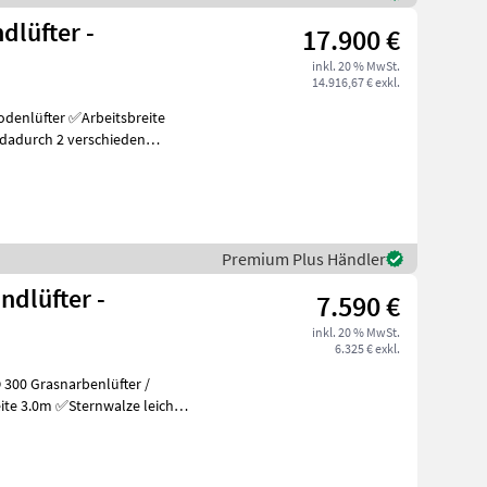
dlüfter -
17.900 €
inkl. 20 % MwSt.
14.916,67 € exkl.
Arbeitsbreite
Premium Plus Händler
ndlüfter -
7.590 €
inkl. 20 % MwSt.
6.325 € exkl.