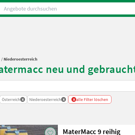
Angebote durchsuchen
h
/
Niederoesterreich
atermacc neu und gebrauch
x
x
x
Österreich
Niederoesterreich
alle Filter löschen
MaterMacc 9 reihig