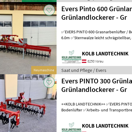
Evers Pinto 600 Grünlan
Grünlandlockerer - Gr
✅EVERS PINTO 600 Grasnarbenlüfter / Bodenlüfter ✅
6.0m ✅Sternwalze leicht schrägstellbar, dadurch 2 verschieden
Intensive Bearbeitungsstufen ✅Zinke
KOLB LANDTECHNIK
8250 Vorau
Saat und Pflege / Evers
Neumaschine
Evers PINTO 300 Grünla
Grünlandlockerer - Gr
++KOLB LANDTECHNIK++ ✅EVERS PINTO 300 Grasnarbenlüfter /
Bodenlüfter ✅Arbeits- und Transportbreite 3.0m ✅Sternwalze leicht
schrägstellbar, dadurch 2 verschied
KOLB LANDTECHNIK