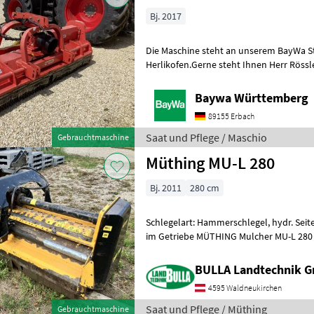
Bj. 2017
Die Maschine steht an unserem BayWa S
Herlikofen.Gerne steht Ihnen Herr Rössle
für Ihre Anfrage zur Verfügung!Maschio
Baywa Württemberg
89155 Erbach
Saat und Pflege / Maschio
Gebrauchtmaschine
Müthing MU-L 280
Bj. 2011
280 cm
Schlegelart: Hammerschlegel, hydr. Seit
im Getriebe MÜTHING Mulcher MU-L 280 + Bj
Heckmaschine + hydraulischer Seitenv
BULLA Landtechnik 
4595 Waldneukirchen
Saat und Pflege / Müthing
Gebrauchtmaschine