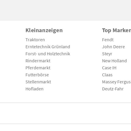
Kleinanzeigen
Top Marke
Traktoren
Fendt
Erntetechnik Grünland
John Deere
Forst- und Holztechnik
Steyr
Rindermarkt
New Holland
Pferdemarkt
Case IH
Futterbörse
Claas
Stellenmarkt
Massey Fergu
Hofladen
Deutz-Fahr