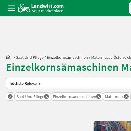
/
Saat Und Pflege
/
Einzelkornsämaschinen
/
Matermacc
/
Österreic
Einzelkornsämaschinen M
So wird auf Landwirt.com sortiert
x
x
x
x
Saat Und Pflege
Einzelkornsaemaschinen
Matermacc