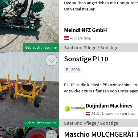
Hydraulisch angetrieben mit Computer 
Universalstreuer
Meindl NFZ GmbH
4070 Eferding
Saat und Pflege / Sonstige
Gebrauchtmaschine
Sonstige PL10
Bj. 2006
PL‑10 ist die kleinste Pflanzmaschine im Dam
entwickelt zum Pflanzen von Unterlagen, Jungpflanzen, Konife
und ähnlichen PflanztypenMit Drei
Duijndam Machines
2913 L Nieuwerkerk a/d IJssel
Saat und Pflege / Sonstige
Gebrauchtmaschine
M