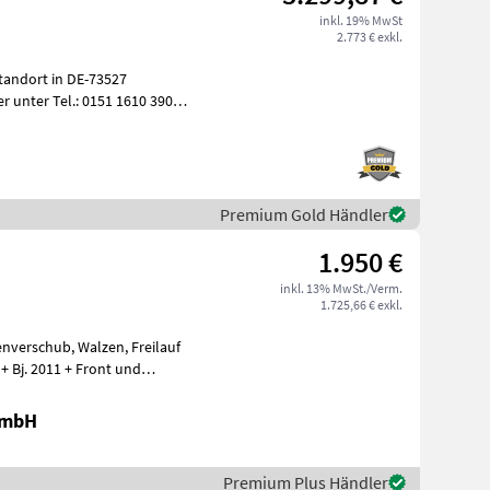
inkl. 19% MwSt
2.773 € exkl.
tandort in DE-73527
r unter Tel.: 0151 1610 3908
Premium Gold Händler
1.950 €
inkl. 13% MwSt./Verm.
1.725,66 € exkl.
enverschub, Walzen, Freilauf
. 2011 + Front und
GmbH
Premium Plus Händler