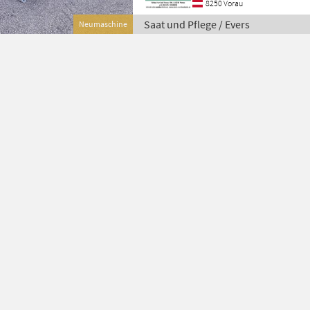
8250 Vorau
Saat und Pflege / Evers
Neumaschine