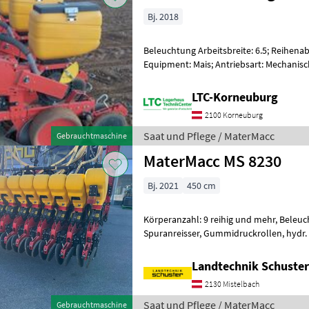
Bj. 2018
Beleuchtung Arbeitsbreite: 6.5; Reihenab
Equipment: Mais; Antriebsart: Mechanisch
Säeinheit: Mechanisch; Hydraulische Tra
LTC-Korneuburg
2100 Korneuburg
Saat und Pflege / MaterMacc
Gebrauchtmaschine
MaterMacc MS 8230
Bj. 2021
450 cm
Körperanzahl: 9 reihig und mehr, Beleu
Spuranreisser, Gummidruckrollen, hydr. k
Überwachung Top ausgestattete Einzel
Landtechnik Schuster
2130 Mistelbach
Saat und Pflege / MaterMacc
Gebrauchtmaschine